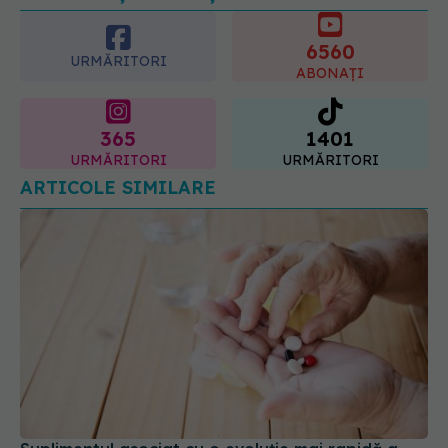
6560
07.08.2026, 21:29
URMĂRITORI
ABONAȚI
365
1401
URMĂRITORI
URMĂRITORI
ARTICOLE SIMILARE
Suplimentul asociat cu o evoluție mai rapidă a
bolii Alzheimer. Ce este glucozamina și unde se