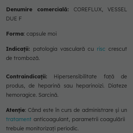
Denumire comercială:
COREFLUX, VESSEL
DUE F
Forma
: capsule moi
Indicații:
patologia vasculară cu
risc
crescut
de tromboză.
Contraindicații:
Hipersensibilitate faţă de
produs, de heparină sau heparinoizi. Diateze
hemoragice. Sarcină.
Atenție
: Când este în curs de administrare şi un
tratament
anticoagulant, parametrii coagulării
trebuie monitorizaţi periodic.