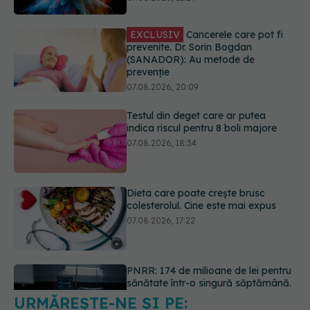
prevenție
07.08.2026, 20:09
Testul din deget care ar putea
indica riscul pentru 8 boli majore
07.08.2026, 18:34
Dieta care poate crește brusc
colesterolul. Cine este mai expus
07.08.2026, 17:22
PNRR: 174 de milioane de lei pentru
sănătate într-o singură săptămână.
Ce spitale primesc bani
07.08.2026, 16:41
URMĂREȘTE-NE ȘI PE:
Ce spune culoarea ta preferată
despre vârsta pe care o ai. Care
este "codul cromatic" al generațiilor