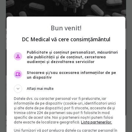
Efectele secundare ale noilor terapii pentru
Bun venit!
demență
17 apr 2026, 09:43
DC Medical vă cere consimțământul
Publicitate și conținut personalizat, măsurători
ale publicității și de conținut, cercetarea
audienței și dezvoltarea serviciilor
Stocarea și/sau accesarea informațiilor de pe
un dispozitiv
Aflați mai multe
Datele dvs. cu caracter personal vor fi prelucrate, iar
informațiile de pe dispozitiv (cookie-uri, identificatori unici
Aspirina, rol în prevenția cancerului colorectal
și alte date de pe dispozitiv) pot fi stocate, accesate de și
trimise către 224 de parteneri sau pot fi folosite în mod
08 apr 2026, 15:17
specific de acest site. Noi și partenerii noștri putem folosi
date exacte de localizare geografică.
Lista partenerilor.
Unii furnizori vă pot prelucra datele cu caracter personal în