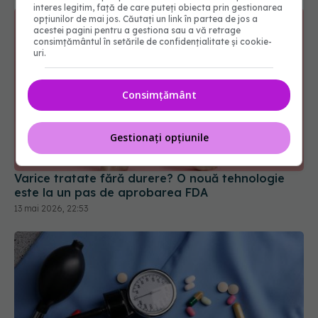
interes legitim, față de care puteți obiecta prin gestionarea
opțiunilor de mai jos. Căutați un link în partea de jos a
acestei pagini pentru a gestiona sau a vă retrage
consimțământul în setările de confidențialitate și cookie-
uri.
Consimțământ
Gestionați opțiunile
Varice tratate fără durere? O nouă tehnologie
este la un pas de aprobarea FDA
13 mai 2026, 22:53