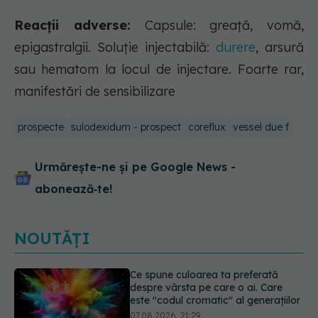
Reacții adverse:
Capsule: greaţă, vomă,
epigastralgii. Soluție injectabilă:
durere
, arsură
sau hematom la locul de injectare. Foarte rar,
manifestări de sensibilizare
prospecte
sulodexidum - prospect
coreflux
vessel due f
Urmărește-ne și pe Google News -
abonează‑te!
NOUTĂȚI
EXCLUSIV
Cancerele care pot fi
prevenite. Dr. Sorin Bogdan
(SANADOR): Au metode de