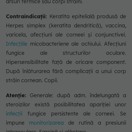
arsuri termice sau corpi străini.
Contraindicații:
Keratita epitelială produsă de
Herpes simplex (keratita dendritică), vaccina,
varicela, afecţiuni ale corneei şi conjunctivei.
Infecţiile
micobacteriene ale ochiului. Afecţiuni
fungice ale structurilor oculare.
Hipersensibilitate faţă de oricare component.
După înlăturarea fără complicaţii a unui corp
străin cornean. Copii.
Atenție:
Generale: după adm. îndelungată a
steroizilor există posibilitatea apariţiei unor
infecţii
fungice persistente ale corneei. Se
impune
monitorizarea
de rutină a presiunii
intraoculare. Sarcină şi alăptare.