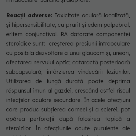
Reacții adverse:
Toxicitate oculară localizată,
şi hipersensibilitate, cu prurit şi edem palpebral,
eritem conjunctival. RA datorate componentei
steroidice sunt: creşterea presiunii intraoculare
cu posibila dezvoltare a unui glaucom şi, uneori,
afectarea nervului optic; cataractă posterioară
subcapsulară; întârzierea vindecării leziunilor.
Utilizarea de lungă durată poate deprima
răspunsul imun al gazdei, crescând astfel riscul
infecţiilor oculare secundare. În acele afecţiuni
care produc subţierea corneei şi a sclerei, pot
apărea perforaţii după folosirea topică a
steroizilor. În afecţiunile acute purulente ale