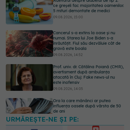
Cancerul s-a extins la oase și nu
numai. Starea lui Joe Biden s-a
înrăutățit. Fiul său dezvăluie cât de
gravă este boala
09.08.2026, 14:52
Prof. univ. dr. Cătălina Poiană (CMR),
avertisment după ambulanța
atacată în Cluj: Fake news-ul nu
este inofensiv
09.08.2026, 14:05
Ora la care mănânci ar putea
influența oasele după vârsta de 50
de ani
09.08.2026, 14:00
URMĂREȘTE-NE ȘI PE:
Cum alegem alimentele pe timp de
caniculă. Recomandările
specialiștilor
6560
09.08.2026, 15:14
URMĂRITORI
ABONAȚI