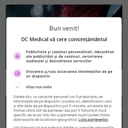
Bun venit!
DC Medical vă cere consimțământul
Publicitate și conținut personalizat, măsurători
Siguranța pe termen lung a tratamentelor pentru
ale publicității și de conținut, cercetarea
colon iritabil
audienței și dezvoltarea serviciilor
16 mai 2026, 16:00
Stocarea și/sau accesarea informațiilor de pe
un dispozitiv
Aflați mai multe
Datele dvs. cu caracter personal vor fi prelucrate, iar
informațiile de pe dispozitiv (cookie-uri, identificatori unici
și alte date de pe dispozitiv) pot fi stocate, accesate de și
trimise către 224 de parteneri sau pot fi folosite în mod
specific de acest site. Noi și partenerii noștri putem folosi
date exacte de localizare geografică.
Lista partenerilor.
Unii furnizori vă pot prelucra datele cu caracter personal în