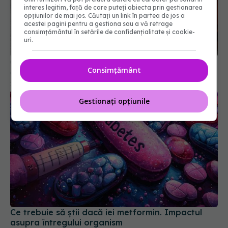
interes legitim, față de care puteți obiecta prin gestionarea
opțiunilor de mai jos. Căutați un link în partea de jos a
acestei pagini pentru a gestiona sau a vă retrage
Ce nu știai despre paracetamol. Impactul asupra
consimțământul în setările de confidențialitate și cookie-
creierului
uri.
22 ian 2026, 13:29
Consimțământ
Gestionați opțiunile
Ce trebuie să știi dacă iei metformin. Impactul
asupra întregului organism
27 mai 2026, 10:18