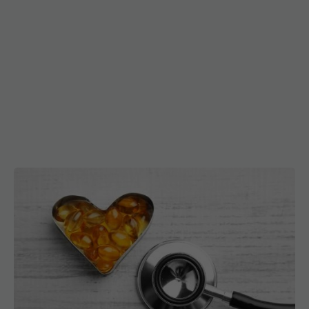
FDA a aprobat prima pastilă care reduce
colesterolul rău cu aproape 60%. Ce se întâmplă