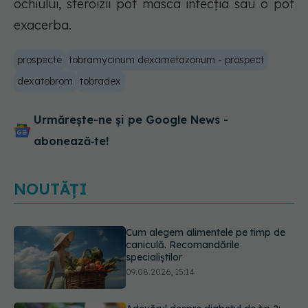
ochiului, steroizii pot masca infecţia sau o pot
exacerba.
prospecte
tobramycinum dexametazonum - prospect
dexatobrom
tobradex
Urmărește-ne și pe Google News -
abonează‑te!
NOUTĂȚI
Adevărul despre diabetul de tip 2:
ce greșeli fac majoritatea oamenilor.
5 mituri demontate de medici
09.08.2026, 15:00