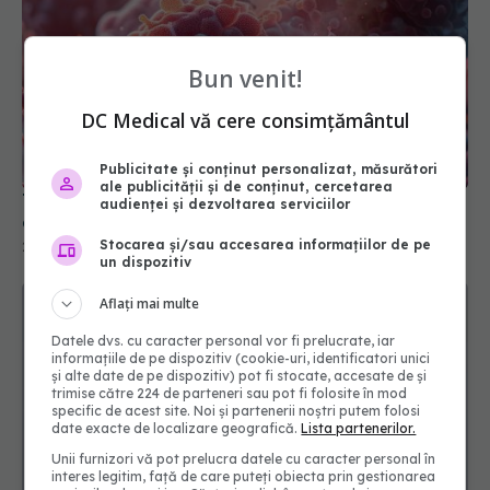
Bun venit!
DC Medical vă cere consimțământul
Tratamentul care înfometează tumorile. Ce rol au
colesterolul și statinele
Publicitate și conținut personalizat, măsurători
25 mai 2026, 15:53
ale publicității și de conținut, cercetarea
audienței și dezvoltarea serviciilor
Stocarea și/sau accesarea informațiilor de pe
un dispozitiv
Aflați mai multe
Datele dvs. cu caracter personal vor fi prelucrate, iar
informațiile de pe dispozitiv (cookie-uri, identificatori unici
și alte date de pe dispozitiv) pot fi stocate, accesate de și
trimise către 224 de parteneri sau pot fi folosite în mod
specific de acest site. Noi și partenerii noștri putem folosi
date exacte de localizare geografică.
Lista partenerilor.
Unii furnizori vă pot prelucra datele cu caracter personal în
Tratamentul care prelungește viața pacienților cu
interes legitim, față de care puteți obiecta prin gestionarea