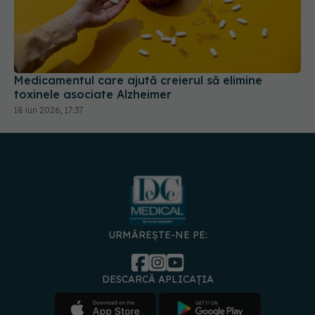
Medicamentul care ajută creierul să elimine
toxinele asociate Alzheimer
18 iun 2026, 17:37
URMĂREȘTE-NE PE:
DESCARCĂ APLICAȚIA
spre
Medici și
Politica de
Politica
Gestionați
Contact
Declarați