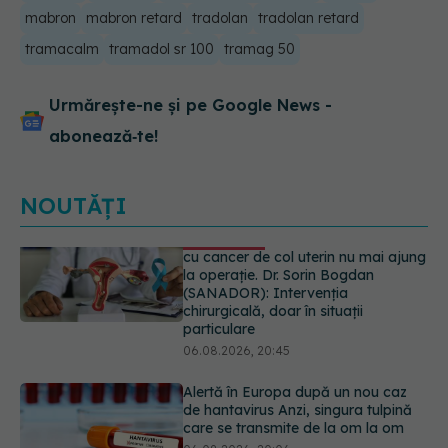
mabron
mabron retard
tradolan
tradolan retard
tramacalm
tramadol sr 100
tramag 50
Urmărește-ne și pe Google News -
abonează‑te!
NOUTĂȚI
Alertă în Europa după un nou caz
de hantavirus Anzi, singura tulpină
care se transmite de la om la om
06.08.2026, 20:06
Mii de angajați din Sănătate ar
putea primi salarii mai mari.
Sindicatele cer schimbarea legii
06.08.2026, 19:26