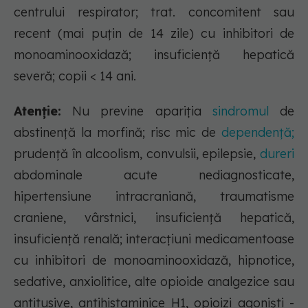
centrului respirator; trat. concomitent sau
recent (mai puţin de 14 zile) cu inhibitori de
monoaminooxidază; insuficiență hepatică
severă; copii < 14 ani.
Atenție:
Nu previne apariţia
sindromul
de
abstinenţă la morfină; risc mic de
dependenţă;
prudenţă în alcoolism, convulsii, epilepsie,
dureri
abdominale acute nediagnosticate,
hipertensiune intracraniană, traumatisme
craniene, vârstnici, insuficiență hepatică,
insuficiență renală; interacţiuni medicamentoase
cu inhibitori de monoaminooxidază, hipnotice,
sedative, anxiolitice, alte opioide analgezice sau
antitusive, antihistaminice H1, opioizi agonişti -