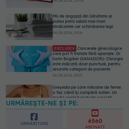
EXCLUSIV
Cancerele ginecologice
care pot fi tratate fără operație. Dr.
Sorin Bogdan (SANADOR): Chirurgia
este indicată doar punctual, pentru
anumite categorii de paciente
06.08.2026, 19:05
Greșeala pe care milioane de femei
o fac când își cumpără sutien. Un
medic explică metoda corectă
06.08.2026, 18:08
URMĂREȘTE-NE ȘI PE:
EXCLUSIV
De ce unele paciente
cu cancer de col uterin nu mai ajung
la operație. Dr. Sorin Bogdan
6560
(SANADOR): Intervenția
URMĂRITORI
chirurgicală, doar în situații
ABONAȚI
particulare
06.08.2026, 20:45
365
1401