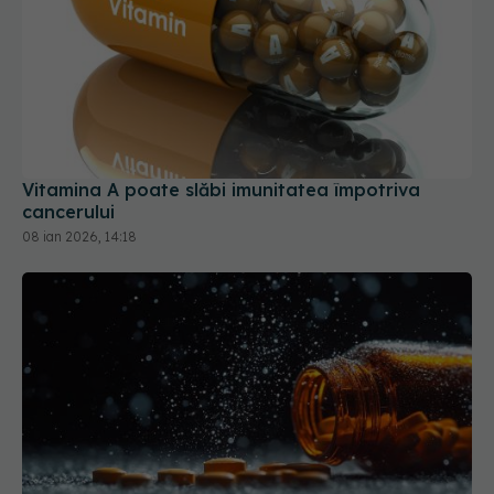
Vitamina A poate slăbi imunitatea împotriva
cancerului
08 ian 2026, 14:18
Medicamentul ieftin care crește riscul de infarct
și AVC. Ce trebuie să știi despre ibuprofen