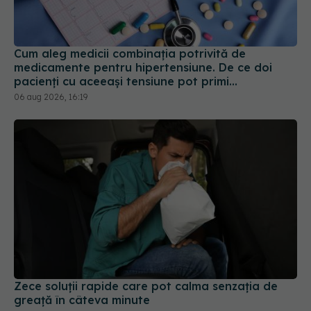
Cum aleg medicii combinația potrivită de
medicamente pentru hipertensiune. De ce doi
pacienți cu aceeași tensiune pot primi
tratamente diferite
06 aug 2026, 16:19
Zece soluții rapide care pot calma senzația de
greață în câteva minute
20 mai 2026, 08:50