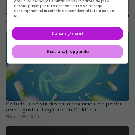
cancer pancreatic
opțiunilor de mai jos. Căutați un link în partea de jos a
acestei pagini pentru a gestiona sau a vă retrage
18 apr 2026, 13:09
consimțământul în setările de confidențialitate și cookie-
uri.
Consimțământ
Gestionați opțiunile
Ce trebuie să știi despre medicamentele pentru
acidul gastric. Legătura cu C. Difficile
25 mai 2026, 10:40