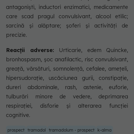
antagonişti, inductori enzimatici, medicamente
care scad pragul convulsivant, alcool etilic;
sarcină şi alăptare; şoferi şi activităţi de
precizie.
Reacții adverse:
Urticarie, edem Quincke,
bronhospasm, şoc anafilactic, risc convulsivant,
greaţă, vărsături, somnolenţă, cefalee, ameţeli,
hipersudoraţie, uscăciunea gurii, constipaţie,
dureri abdominale, rash, astenie, euforie,
tulburări minore de vedere, deprimarea
respiraţiei, disforie şi alterarea funcţiei
cognitive.
prospect
tramadol
tramadolum - prospect
k-alma