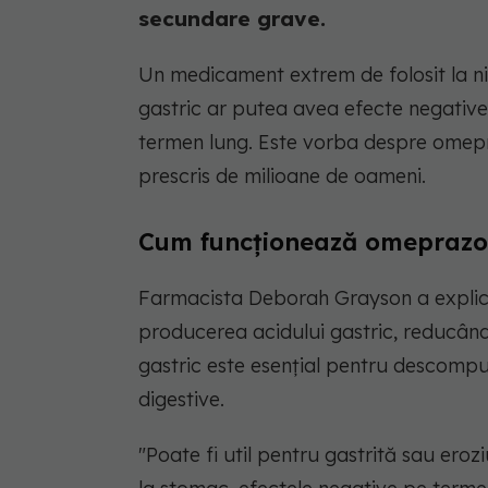
secundare grave.
Un medicament extrem de folosit la niv
gastric ar putea avea efecte negative 
termen lung. Este vorba despre omepra
prescris de milioane de oameni.
Cum funcționează omeprazo
Farmacista Deborah Grayson a explica
producerea acidului gastric, reducând a
gastric este esențial pentru descompu
digestive.
"Poate fi util pentru gastrită sau eroz