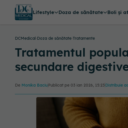
Lifestyle
Doza de sănătate
Boli și a
DCMedical
›
Doza de sănătate
›
Tratamente
Tratamentul popular
secundare digestiv
De
Monika Baciu
Publicat pe 03 ian 2026, 15:23
Distribuie a