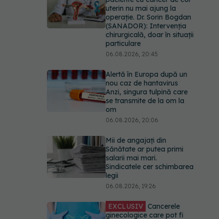
uterin nu mai ajung la
operație. Dr. Sorin Bogdan
(SANADOR): Intervenția
chirurgicală, doar în situații
particulare
06.08.2026, 20:45
Alertă în Europa după un
nou caz de hantavirus
Anzi, singura tulpină care
se transmite de la om la
om
06.08.2026, 20:06
Mii de angajați din
Sănătate ar putea primi
salarii mai mari.
Sindicatele cer schimbarea
legii
06.08.2026, 19:26
EXCLUSIV
Cancerele
ginecologice care pot fi