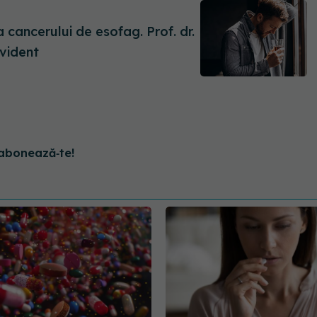
evident
abonează‑te!