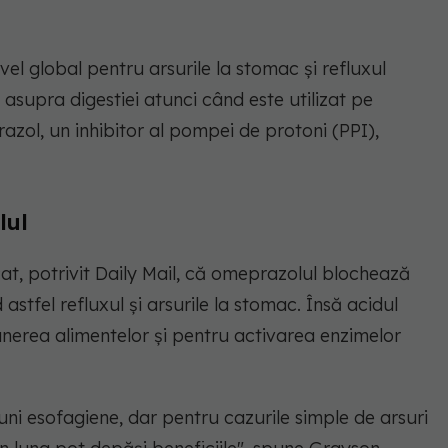
el global pentru arsurile la stomac și refluxul
asupra digestiei atunci când este utilizat pe
zol, un inhibitor al pompei de protoni (PPI),
lul
t, potrivit Daily Mail, că omeprazolul blochează
stfel refluxul și arsurile la stomac. Însă acidul
nerea alimentelor și pentru activarea enzimelor
iuni esofagiene, dar pentru cazurile simple de arsuri