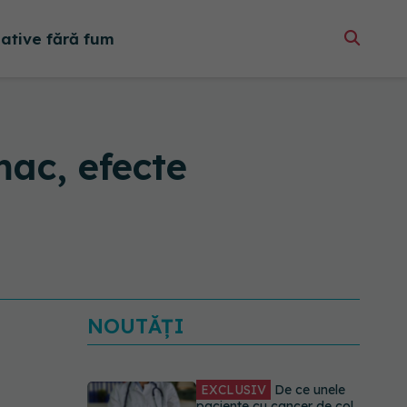
native fără fum
mac, efecte
NOUTĂȚI
EXCLUSIV
De ce unele
paciente cu cancer de col