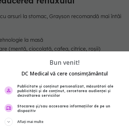
ducerea refluxului
 cu arsuri la stomac, Grayson recomandă mai întâi
tehnologie la masă
e (mentă, ciocolată, cafea, citrice, roșii)
imum trei ore între ultima masă și culcare.
Bun venit!
DC Medical vă cere consimțământul
dependență
Publicitate și conținut personalizat, măsurători ale
publicității și de conținut, cercetarea audienței și
dezvoltarea serviciilor
rea excesivă a PPI-urilor, fără un plan de
. Mai mult, aproximativ 40% dintre pacienți nu
Stocarea și/sau accesarea informațiilor de pe un
dispozitiv
tamentul ineficient în multe cazuri.
Aflați mai multe