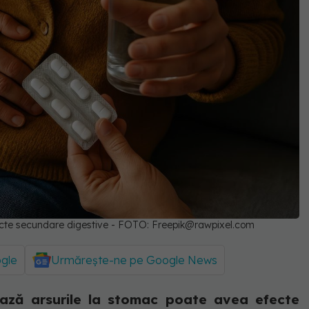
fecte secundare digestive - FOTO:
Freepik@rawpixel.com
ogle
Urmărește-ne pe Google News
ază arsurile la stomac poate avea efecte