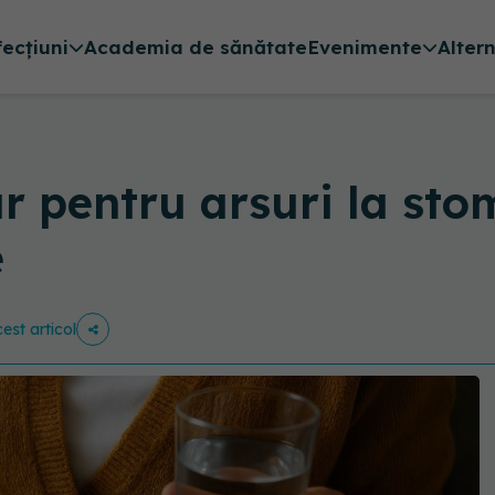
fecțiuni
Academia de sănătate
Evenimente
Alter
 pentru arsuri la sto
e
cest articol