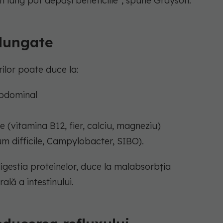
 lung pot depăși beneficiile",
spune Grayson.
elungate
ilor poate duce la:
abdominal
e (vitamina B12, fier, calciu, magneziu)
dium difficile, Campylobacter, SIBO).
igestia proteinelor, duce la malabsorbția
ală a intestinului.