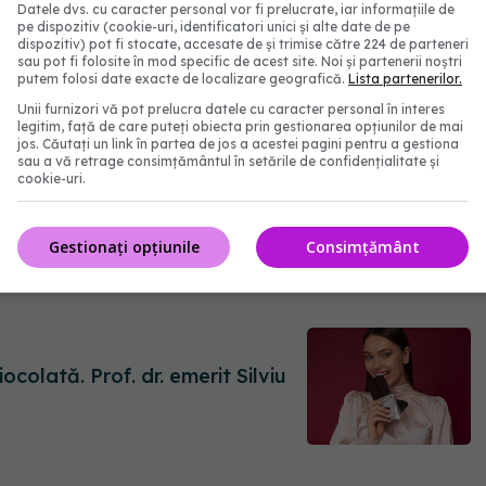
e
Datele dvs. cu caracter personal vor fi prelucrate, iar informațiile de
pe dispozitiv (cookie-uri, identificatori unici și alte date de pe
dispozitiv) pot fi stocate, accesate de și trimise către 224 de parteneri
sau pot fi folosite în mod specific de acest site. Noi și partenerii noștri
putem folosi date exacte de localizare geografică.
Lista partenerilor.
Unii furnizori vă pot prelucra datele cu caracter personal în interes
legitim, față de care puteți obiecta prin gestionarea opțiunilor de mai
jos. Căutați un link în partea de jos a acestei pagini pentru a gestiona
sau a vă retrage consimțământul în setările de confidențialitate și
cookie-uri.
Gestionați opțiunile
Consimțământ
ntinoiu: Se colonizează bacterian.