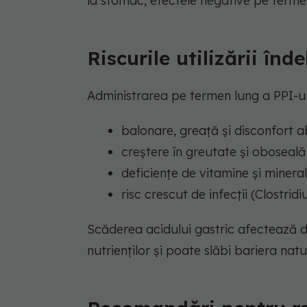
la stomac, efectele negative pe termen
Riscurile utilizării înd
Administrarea pe termen lung a PPI-ur
balonare, greață și disconfort 
creștere în greutate și oboseală
deficiențe de vitamine și mineral
risc crescut de infecții (Clostri
Scăderea acidului gastric afectează d
nutrienților și poate slăbi bariera natur