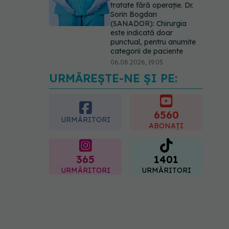
tratate fără operație. Dr.
Sorin Bogdan
(SANADOR): Chirurgia
este indicată doar
punctual, pentru anumite
categorii de paciente
06.08.2026, 19:05
URMĂREȘTE-NE ȘI PE:
EXCLUSIV
Brahiterapie
vs radioterapie externă în
cancerul ginecologic. Dr.
Sorin Bogdan (SANADOR)
6560
URMĂRITORI
explică diferența și cum
ABONAȚI
acționează tratamentul
06.08.2026, 22:49
365
1401
URMĂRITORI
URMĂRITORI