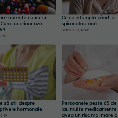
care oprește cancerul
Ce se întâmplă când iei
 Cum funcționează
spironolactonă
69
10 feb 2026, 16:08
2:26
e să știi despre
Persoanele peste 65 de 
ptivele hormonale
iau multe medicamente 
avea un risc mai mare d
20:49