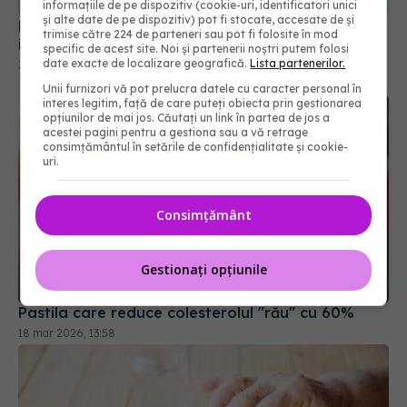
informațiile de pe dispozitiv (cookie-uri, identificatori unici
și alte date de pe dispozitiv) pot fi stocate, accesate de și
Medicamentul comun care reduce riscul de
trimise către 224 de parteneri sau pot fi folosite în mod
infarct și AVC
specific de acest site. Noi și partenerii noștri putem folosi
date exacte de localizare geografică.
Lista partenerilor.
30 ian 2026, 10:08
Unii furnizori vă pot prelucra datele cu caracter personal în
interes legitim, față de care puteți obiecta prin gestionarea
opțiunilor de mai jos. Căutați un link în partea de jos a
acestei pagini pentru a gestiona sau a vă retrage
consimțământul în setările de confidențialitate și cookie-
uri.
Consimțământ
Gestionați opțiunile
Pastila care reduce colesterolul "rău" cu 60%
18 mar 2026, 13:58