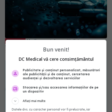
Medicamentul care îți distruge
EXCLUSIV
stomacul. Duce la infecții
Bun venit!
20 iun 2026, 11:45
DC Medical vă cere consimțământul
Publicitate și conținut personalizat, măsurători
ale publicității și de conținut, cercetarea
audienței și dezvoltarea serviciilor
Stocarea și/sau accesarea informațiilor de pe
un dispozitiv
Aflați mai multe
Datele dvs. cu caracter personal vor fi prelucrate, iar