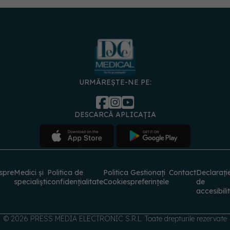
URMĂREȘTE-NE PE:
DESCARCĂ APLICAȚIA
spre
Medici și
Politica de
Politica
Gestionați
Contact
Declarați
specialiști
confidențialitate
Cookies
preferințele
de
accesibili
© 2026 PRESS MEDIA ELECTRONIC S.R.L. Toate drepturile rezervate