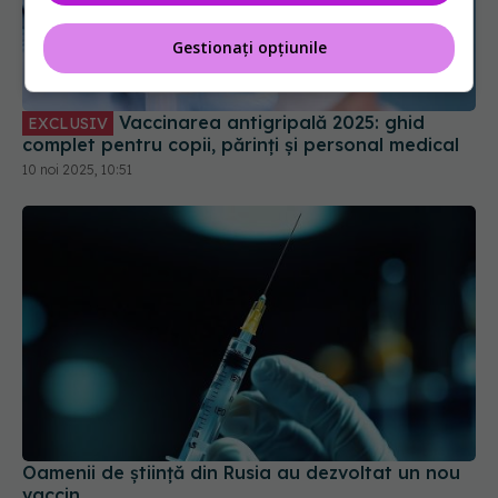
Gestionați opțiunile
Vaccinarea antigripală 2025: ghid
EXCLUSIV
complet pentru copii, părinți și personal medical
10 noi 2025, 10:51
Oamenii de ştiinţă din Rusia au dezvoltat un nou
vaccin