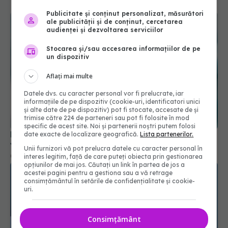
Publicitate și conținut personalizat, măsurători
ale publicității și de conținut, cercetarea
audienței și dezvoltarea serviciilor
Stocarea și/sau accesarea informațiilor de pe
un dispozitiv
Aflați mai multe
Datele dvs. cu caracter personal vor fi prelucrate, iar
informațiile de pe dispozitiv (cookie-uri, identificatori unici
și alte date de pe dispozitiv) pot fi stocate, accesate de și
trimise către 224 de parteneri sau pot fi folosite în mod
specific de acest site. Noi și partenerii noștri putem folosi
Detaliul important pe care trebuie să îl știi despre
date exacte de localizare geografică.
Lista partenerilor.
vaccinul anti-gripal și anti-COVID
Unii furnizori vă pot prelucra datele cu caracter personal în
08 noi 2025, 16:00
interes legitim, față de care puteți obiecta prin gestionarea
opțiunilor de mai jos. Căutați un link în partea de jos a
acestei pagini pentru a gestiona sau a vă retrage
consimțământul în setările de confidențialitate și cookie-
uri.
Consimțământ