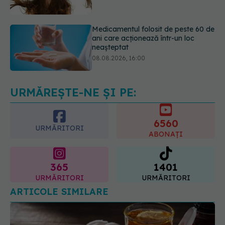
neașteptat
08.08.2026, 16:00
Transpirații nocturne: semnul ignorat
care poate ascunde probleme
serioase de sănătate
08.08.2026, 20:00
URMĂREȘTE-NE ȘI PE:
6560
URMĂRITORI
ABONAȚI
365
1401
URMĂRITORI
URMĂRITORI
ARTICOLE SIMILARE