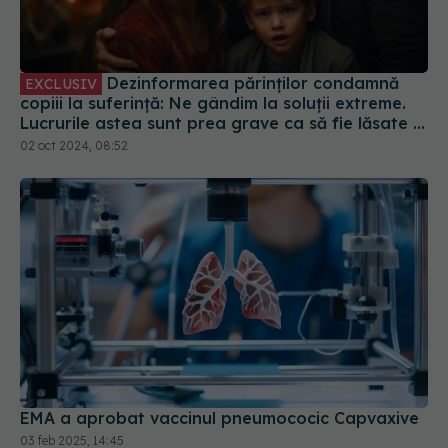
Dezinformarea părinților condamnă
EXCLUSIV
copiii la suferință: Ne gândim la soluții extreme.
Lucrurile astea sunt prea grave ca să fie lăsate la
decizia unor părinți care trăiesc într-o lume
02 oct 2024, 08:52
paralelă
EMA a aprobat vaccinul pneumococic Capvaxive
03 feb 2025, 14:45