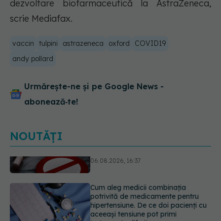
dezvoltare biofarmaceutică la AstraZeneca,
scrie Mediafax.
vaccin
tulpini
astrazeneca
oxford
COVID19
andy pollard
Urmărește-ne și pe Google News -
abonează‑te!
NOUTĂȚI
Cum aleg medicii combinația
potrivită de medicamente pentru
hipertensiune. De ce doi pacienți cu
aceeași tensiune pot primi
tratamente diferite
06.08.2026, 16:19