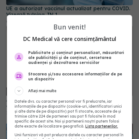
UE a autorizat vaccinul actualizat pentru COVID.
Vizează tulpina JN.1
09 oct 2024, 18:07
Bun venit!
DC Medical vă cere consimțământul
Publicitate și conținut personalizat, măsurători
ale publicității și de conținut, cercetarea
audienței și dezvoltarea serviciilor
Stocarea și/sau accesarea informațiilor de pe
un dispozitiv
Aflați mai multe
Alexandru Rogobete, anunț despre vaccinarea
antigripală
Datele dvs. cu caracter personal vor fi prelucrate, iar
informațiile de pe dispozitiv (cookie-uri, identificatori unici
14 oct 2025, 09:47
și alte date de pe dispozitiv) pot fi stocate, accesate de și
trimise către 224 de parteneri sau pot fi folosite în mod
specific de acest site. Noi și partenerii noștri putem folosi
date exacte de localizare geografică.
Lista partenerilor.
Unii furnizori vă pot prelucra datele cu caracter personal în