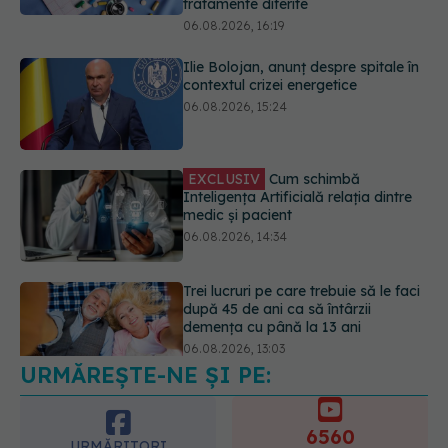
Ilie Bolojan, anunț despre spitale în
contextul crizei energetice
06.08.2026, 15:24
EXCLUSIV
Cum schimbă
Inteligența Artificială relația dintre
medic și pacient
06.08.2026, 14:34
Trei lucruri pe care trebuie să le faci
după 45 de ani ca să întârzii
demența cu până la 13 ani
06.08.2026, 13:03
URMĂREȘTE-NE ȘI PE:
Colebil și Panzcebil, blocate
temporar în farmacii. ANMDMR
explică de ce a luat măsura
6560
06.08.2026, 16:37
URMĂRITORI
ABONAȚI