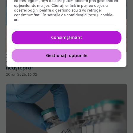
interes legitim, față de care puteți obiecta prin gestionarea
opțiunilor de mai jos. Căutați un link în partea de jos a
acestei pagini pentru a gestiona sau a vă retrage
consimțământul în setările de confidențialitate și cookie-
uri.
Consimțământ
Injecția care reduce riscul de demență cu un
Gestionați opțiunile
sfert. Medicii caută explicația pentru acest efect
neașteptat
20 iun 2026, 16:02