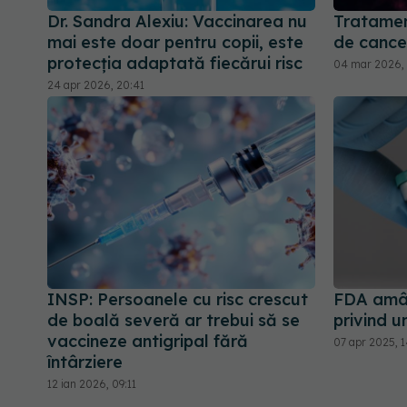
Dr. Sandra Alexiu: Vaccinarea nu
Tratament
mai este doar pentru copii, este
de cance
protecția adaptată fiecărui risc
04 mar 2026,
24 apr 2026, 20:41
INSP: Persoanele cu risc crescut
FDA amân
de boală severă ar trebui să se
privind 
vaccineze antigripal fără
07 apr 2025, 
întârziere
12 ian 2026, 09:11