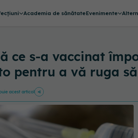
fecțiuni
Academia de sănătate
Evenimente
Alter
ă ce s-a vaccinat împ
o pentru a vă ruga să
ibuie acest articol