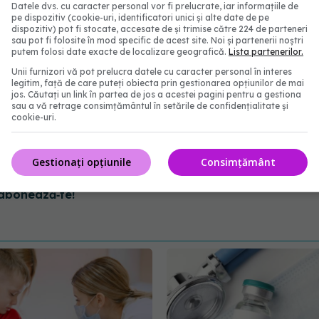
Datele dvs. cu caracter personal vor fi prelucrate, iar informațiile de
pe dispozitiv (cookie-uri, identificatori unici și alte date de pe
dispozitiv) pot fi stocate, accesate de și trimise către 224 de parteneri
sau pot fi folosite în mod specific de acest site. Noi și partenerii noștri
putem folosi date exacte de localizare geografică.
Lista partenerilor.
Unii furnizori vă pot prelucra datele cu caracter personal în interes
legitim, față de care puteți obiecta prin gestionarea opțiunilor de mai
jos. Căutați un link în partea de jos a acestei pagini pentru a gestiona
sau a vă retrage consimțământul în setările de confidențialitate și
cookie-uri.
nare anti covid
Gestionați opțiunile
Consimțământ
abonează‑te!