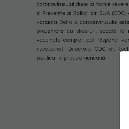
coronavirusului duce la forme severe 
și Prevenție al Bolilor din SUA (CDC) 
varianta Delta a coronavirusului este
prezentare cu slide-uri, scoate la
vaccinate complet pot răspândi vari
nevaccinați. Directorul CDC, dr. Ro
publicat în presa americană