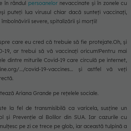
e în rândul
persoanelor
nevaccinate și în zonele cu
și puteți lua virusul chiar dacă sunteți vaccinați,
mbolnăvirii severe, spitalizării și morții!
pre care eu cred că trebuie să fie protejate.Oh, și
-19, ar trebui să vă vaccinați oricum!Pentru mai
le dintre miturile Covid-19 care circulă pe internet,
ne.org/.../covid-19-vaccines... și astfel vă veți
rectă.
otează Ariana Grande pe rețelele sociale.
e la fel de transmisibilă ca varicela, susține un
 și Prevenție al Bolilor din SUA. Iar cazurile cu
mulțesc pe zi ce trece pe glob, iar această tulpină a