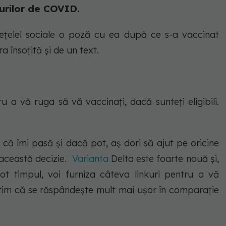
zurilor de COVID.
ețelel sociale o poză cu ea după ce s-a vaccinat
 însoțită și de un text.
a vă ruga să vă vaccinați, dacă sunteți eligibili.
că îmi pasă și dacă pot, aș dori să ajut pe oricine
 această decizie.
Varianta
Delta este foarte nouă și,
t timpul, voi furniza câteva linkuri pentru a vă
tim că se răspândește mult mai ușor în comparație