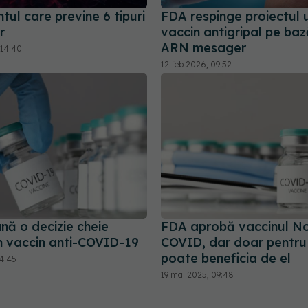
ul care previne 6 tipuri
FDA respinge proiectul 
r
vaccin antigripal pe ba
ARN mesager
 14:40
12 feb 2026, 09:52
ă o decizie cheie
FDA aprobă vaccinul N
un vaccin anti-COVID-19
COVID, dar doar pentru u
poate beneficia de el
14:45
19 mai 2025, 09:48