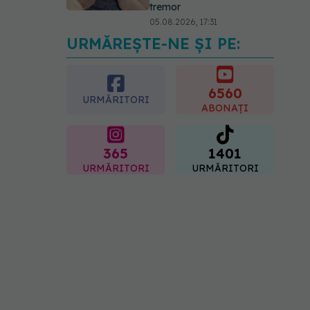
tremor
05.08.2026, 17:31
URMĂREȘTE-NE ȘI PE:
Gabriela Cristea, manifest
pentru respect și
acceptare: Corpul
fiecăruia spune o poveste
6560
URMĂRITORI
05.08.2026, 21:23
ABONAȚI
365
1401
URMĂRITORI
URMĂRITORI