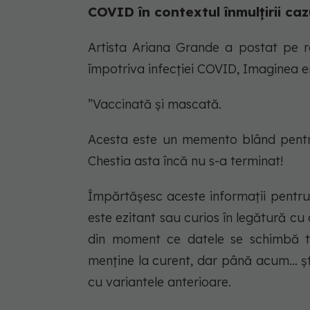
COVID în contextul înmulțirii ca
Artista Ariana Grande a postat pe r
împotriva infecției COVID, Imaginea era
”Vaccinată și mascată.
Acesta este un memento blând pentru 
Chestia asta încă nu s-a terminat!
Împărtășesc aceste informații pentru 
este ezitant sau curios în legătură cu
din moment ce datele se schimbă to
menține la curent, dar până acum… ș
cu variantele anterioare.