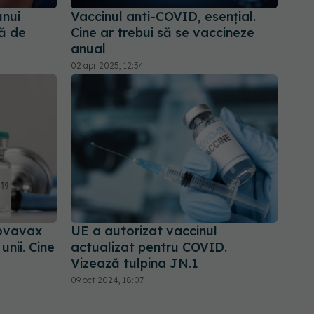
unui
Vaccinul anti-COVID, esențial.
ză de
Cine ar trebui să se vaccineze
anual
02 apr 2025, 12:34
ovavax
UE a autorizat vaccinul
nii. Cine
actualizat pentru COVID.
Vizează tulpina JN.1
09 oct 2024, 18:07