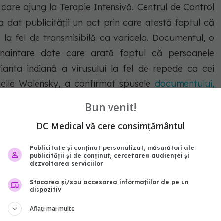
care ajung la Terapie Intensivă. Centrul de Control
a dat publicității un act prin care atestă faptul că
 la fel de transmisibilă ca varicela. Documentul, o
 înaintare date care arată faptul că persoanele
anta indiană a virusului la fel de repede ca cei
chelle Walensky, a confirmat spusele
documentului,
Bun venit!
DC Medical vă cere consimțământul
Publicitate și conținut personalizat, măsurători ale
publicității și de conținut, cercetarea audienței și
dezvoltarea serviciilor
Stocarea și/sau accesarea informațiilor de pe un
dispozitiv
Aflați mai multe