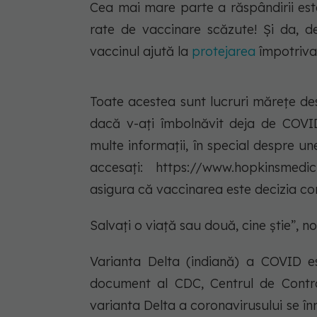
Cea mai mare parte a răspândirii est
rate de vaccinare scăzute! Și da, de
vaccinul ajută la
protejarea
împotriva î
Toate acestea sunt lucruri mărețe des
dacă v-ați îmbolnăvit deja de COVID
multe informații, în special despre une
accesați: https://www.hopkinsmedici
asigura că vaccinarea este decizia co
Salvați o viață sau două, cine știe”, n
Varianta Delta (indiană) a COVID est
document al CDC, Centrul de Control
varianta Delta a coronavirusului se în