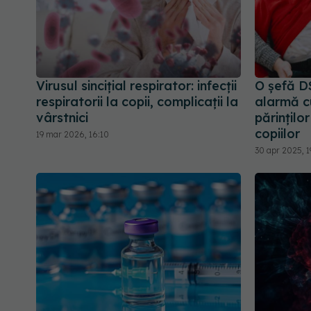
Virusul sincițial respirator: infecții
O șefă D
respiratorii la copii, complicații la
alarmă cu
vârstnici
părinţilo
copiilor
19 mar 2026, 16:10
30 apr 2025, 1