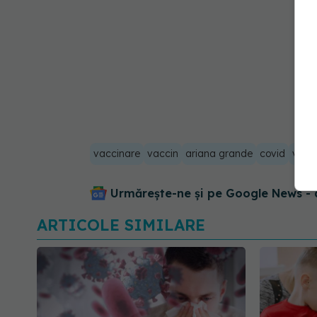
vaccinare
vaccin
ariana grande
covid
vacci
Urmărește-ne și pe Google News - 
ARTICOLE SIMILARE