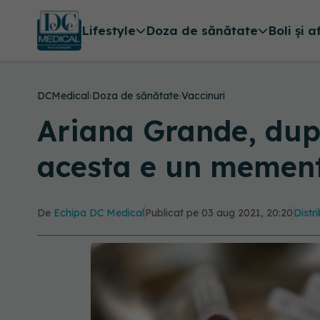
Lifestyle
Doza de sănătate
Boli și a
DCMedical
›
Doza de sănătate
›
Vaccinuri
Ariana Grande, dup
acesta e un mement
De
Echipa DC Medical
Publicat pe 03 aug 2021, 20:20
Distr