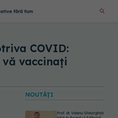
native fără fum
otriva COVID:
 vă vaccinați
NOUTĂȚI
Prof. dr. Valeriu Gheorghiță
intră în Board-ul Editorial