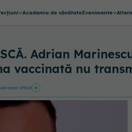
fecțiuni
Academia de sănătate
Evenimente
Alter
SCĂ. Adrian Marinesc
na vaccinată nu trans
buie acest articol