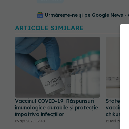
Urmărește-ne și pe Google News - 
ARTICOLE SIMILARE
Vaccinul COVID-19: Răspunsuri
Statele U
imunologice durabile și protecție
vaccinul
împotriva infecțiilor
chikungu
09 apr 2025, 19:40
12 mai 2025, 1