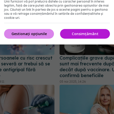
Unii furnizori vă pot prelucra datele cu caracter personal în interes
legitim, față de care puteți obiecta prin gestionarea opțiunilor de mai
jos. Căutați un link în partea de jos a acestei pagini pentru a gestiona
sau a vă retrage consimțământul în setările de confidențialitate și
cookie-uri.
Gestionați opțiunile
Consimțământ
soanele cu risc crescut
Complicațiile grave du
severă ar trebui să se
sunt mai frecvente după
 antigripal fără
decât după vaccinare. 
e
confirmă beneficiile
9:11
05 noi 2025, 14:26