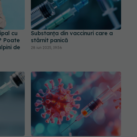
ipal cu
Substanța din vaccinuri care a
? Poate
stârnit panică
lpini de
28 iun 2025, 19:56