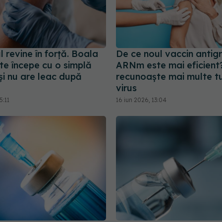
 revine în forță. Boala
De ce noul vaccin antigr
te începe cu o simplă
ARNm este mai eficient
și nu are leac după
recunoaște mai multe tu
virus
5:11
16 iun 2026, 13:04