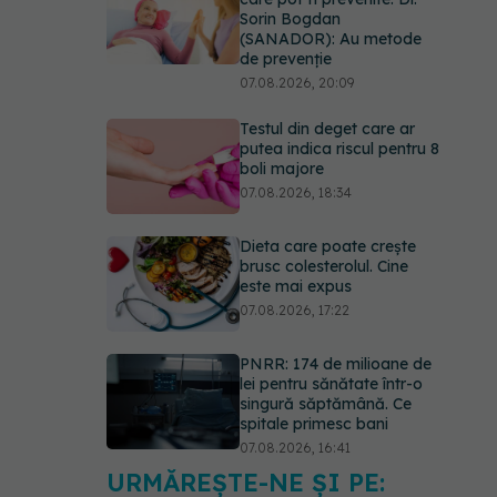
Sorin Bogdan
(SANADOR): Au metode
de prevenție
07.08.2026, 20:09
Testul din deget care ar
putea indica riscul pentru 8
boli majore
07.08.2026, 18:34
Dieta care poate crește
brusc colesterolul. Cine
este mai expus
07.08.2026, 17:22
PNRR: 174 de milioane de
lei pentru sănătate într-o
singură săptămână. Ce
spitale primesc bani
07.08.2026, 16:41
URMĂREȘTE-NE ȘI PE:
Ce spune culoarea ta