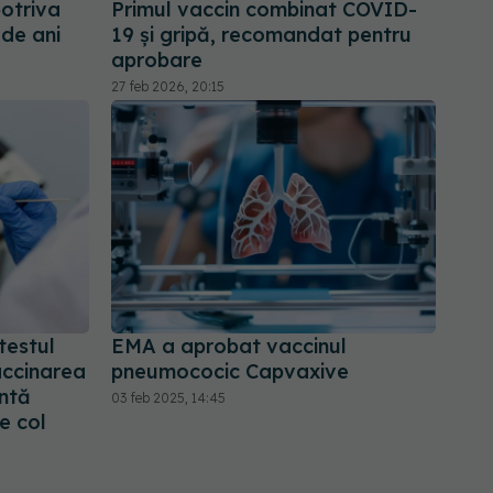
otriva
Primul vaccin combinat COVID-
 de ani
19 și gripă, recomandat pentru
aprobare
27 feb 2026, 20:15
testul
EMA a aprobat vaccinul
accinarea
pneumococic Capvaxive
entă
03 feb 2025, 14:45
e col