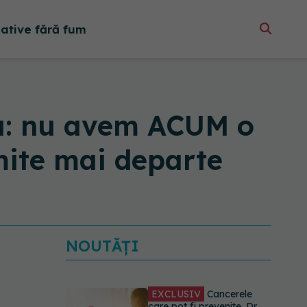
native fără fum
u: nu avem ACUM o
mite mai departe
NOUTĂȚI
EXCLUSIV
Cancerele
care pot fi prevenite. Dr.