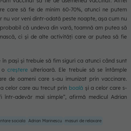
-am vaccinat să fie de asemenea vaccinat. Altfel
re care să fie de minim 60-70%, atunci ne putem
ar nu vor veni dintr-odată peste noapte, așa cum nu
eci probabil că undeva din vară, toamnă am putea să
scă, ci și de alte activități care ar putea să fie
în pași și trebuie să fim siguri ca atunci când sunt
u o
creștere
ulterioară. Ele trebuie să se întâmple
are de oameni care s-au imunizat prin vaccinare.
 celor care au trecut prin
boală
și a celor care s-
fi într-adevăr mai simple”, afirmă medicul Adrian
antare sociala
Adrian Marinescu
masuri de relaxare