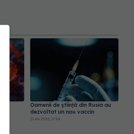
ea
Oamenii de ştiinţă din Rusia au
 de
dezvoltat un nou vaccin
21 ian 2026, 17:54