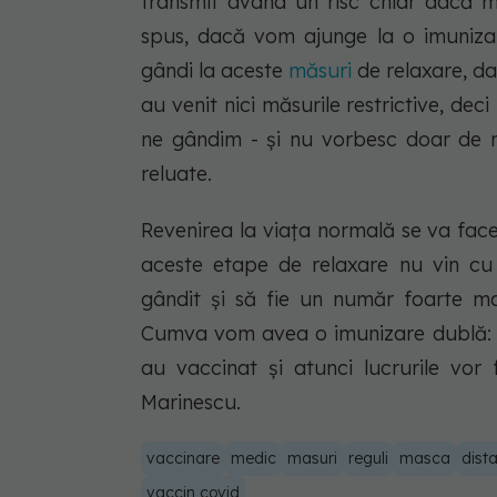
transmit având un risc chiar dacă m
spus, dacă vom ajunge la o imuniza
gândi la aceste
măsuri
de relaxare, d
au venit nici măsurile restrictive, d
ne gândim - și nu vorbesc doar de ma
reluate.
Revenirea la viața normală se va face 
aceste etape de relaxare nu vin c
gândit și să fie un număr foarte m
Cumva vom avea o imunizare dublă: a
au vaccinat și atunci lucrurile vor 
Marinescu.
vaccinare
medic
masuri
reguli
masca
dist
vaccin covid