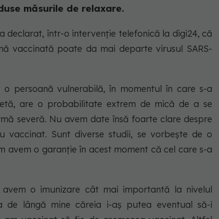
duse măsurile de relaxare.
 declarat, într-o intervenție telefonică la digi24, că
ă vaccinată poate da mai departe virusul SARS-
că o persoană vulnerabilă, în momentul în care s-a
etă, are o probabilitate extrem de mică de a se
rmă severă. Nu avem date însă foarte clare despre
au vaccinat. Sunt diverse studii, se vorbește de o
tem avem o garanție în acest moment că cel care s-a
ă avem o imunizare cât mai importantă la nivelul
na de lângă mine căreia i-aș putea eventual să-i