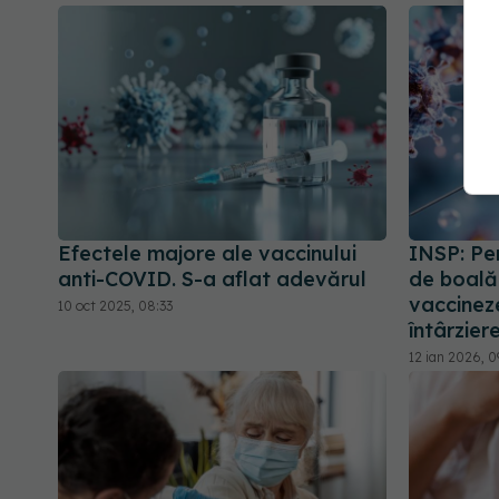
Efectele majore ale vaccinului
INSP: Per
anti-COVID. S-a aflat adevărul
de boală 
vaccineze
10 oct 2025, 08:33
întârzier
12 ian 2026, 0