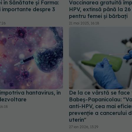
lei în Sănătate și Farma:
Vaccinarea gratuită împ
i importante despre 3
HPV, extinsă până la 26
pentru femei și bărbați
7:26
21 mai 2025, 16:18
împotriva hantavirus, în
De la ce vârstă se face 
dezvoltare
Babeş-Papanicolau: "V
anti-HPV, cea mai efici
16:18
prevenţie a cancerului d
uterin"
27 ian 2026, 13:29