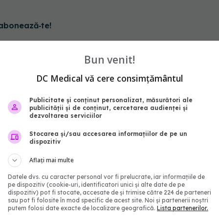
abonează‑te!
Bun venit!
DC Medical vă cere consimțământul
Publicitate și conținut personalizat, măsurători ale
publicității și de conținut, cercetarea audienței și
dezvoltarea serviciilor
Stocarea și/sau accesarea informațiilor de pe un
dispozitiv
Aflați mai multe
nite restricţionează
Un singur vaccin ar put
Datele dvs. cu caracter personal vor fi prelucrate, iar informațiile de
 Valneva împotrivia
preveni mai multe tipuri
pe dispozitiv (cookie-uri, identificatori unici și alte date de pe
nya
cancer
dispozitiv) pot fi stocate, accesate de și trimise către 224 de parteneri
sau pot fi folosite în mod specific de acest site. Noi și partenerii noștri
2:36
03 dec 2025, 14:55
putem folosi date exacte de localizare geografică.
Lista partenerilor.