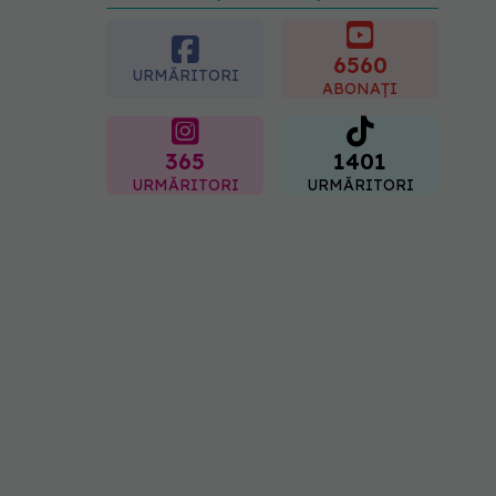
preferată despre vârsta
pe care o ai. Care este
"codul cromatic" al
6560
URMĂRITORI
generațiilor
ABONAȚI
07.08.2026, 21:29
365
1401
URMĂRITORI
URMĂRITORI