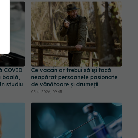
pă COVID
Ce vaccin ar trebui să își facă
 boală,
neapărat persoanele pasionate
Un studiu
de vânătoare și drumeții
03 iul 2026, 09:45