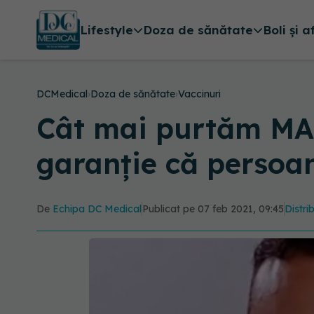
Lifestyle
Doza de sănătate
Boli și a
DCMedical
›
Doza de sănătate
›
Vaccinuri
Cât mai purtăm MA
garanție că persoa
De
Echipa DC Medical
Publicat pe 07 feb 2021, 09:45
Distri