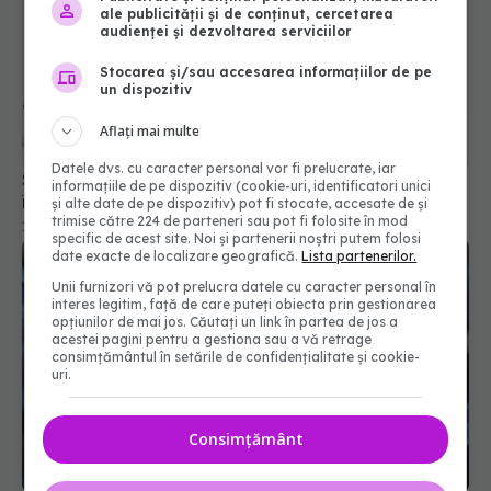
ale publicității și de conținut, cercetarea
audienței și dezvoltarea serviciilor
Stocarea și/sau accesarea informațiilor de pe
un dispozitiv
Aflați mai multe
Datele dvs. cu caracter personal vor fi prelucrate, iar
Statele Unite restricţionează vaccinul Valneva
informațiile de pe dispozitiv (cookie-uri, identificatori unici
împotrivia chikungunya
și alte date de pe dispozitiv) pot fi stocate, accesate de și
trimise către 224 de parteneri sau pot fi folosite în mod
12 mai 2025, 12:36
specific de acest site. Noi și partenerii noștri putem folosi
date exacte de localizare geografică.
Lista partenerilor.
Unii furnizori vă pot prelucra datele cu caracter personal în
interes legitim, față de care puteți obiecta prin gestionarea
opțiunilor de mai jos. Căutați un link în partea de jos a
acestei pagini pentru a gestiona sau a vă retrage
consimțământul în setările de confidențialitate și cookie-
uri.
Consimțământ