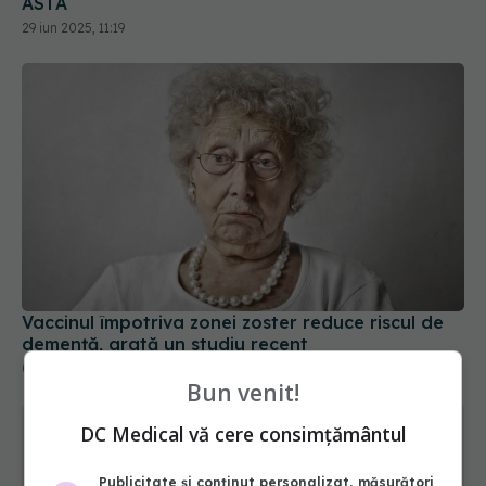
ASTA
29 iun 2025, 11:19
Vaccinul împotriva zonei zoster reduce riscul de
demență, arată un studiu recent
04 apr 2025, 09:39
Bun venit!
DC Medical vă cere consimțământul
Publicitate și conținut personalizat, măsurători