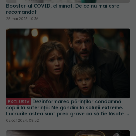
Booster-ul COVID, eliminat. De ce nu mai este
recomandat
28 mai 2025, 10:36
Dezinformarea părinților condamnă
EXCLUSIV
copiii la suferință: Ne gândim la soluții extreme.
Lucrurile astea sunt prea grave ca să fie lăsate la
decizia unor părinți care trăiesc într-o lume
02 oct 2024, 08:52
paralelă