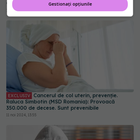
Cum funcționează noul vaccin contra cancerului
Gestionați opțiunile
29 apr 2026, 13:13
Cancerul de col uterin, prevenție.
EXCLUSIV
Raluca Sîmbotin (MSD Romania): Provoacă
350.000 de decese. Sunt prevenibile
11 noi 2024, 13:55