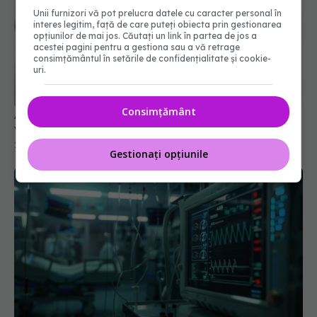
Unii furnizori vă pot prelucra datele cu caracter personal în
interes legitim, față de care puteți obiecta prin gestionarea
opțiunilor de mai jos. Căutați un link în partea de jos a
acestei pagini pentru a gestiona sau a vă retrage
consimțământul în setările de confidențialitate și cookie-
uri.
Anglia lansează prima campanie mondială de
vaccinare împotriva gonoreei
21 mai 2025, 23:44
Consimțământ
Gestionați opțiunile
Rata de acoperire vaccinală cu 2 doze ROR scade
de 16 ani. Dr. Mihai Craiu: Condamnare la moarte