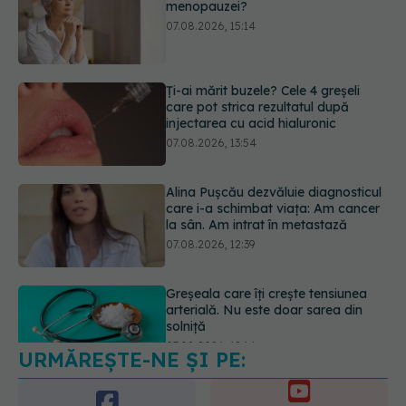
Ți-ai mărit buzele? Cele 4 greșeli
care pot strica rezultatul după
injectarea cu acid hialuronic
07.08.2026, 13:54
Alina Pușcău dezvăluie diagnosticul
care i-a schimbat viața: Am cancer
la sân. Am intrat în metastază
07.08.2026, 12:39
Greșeala care îți crește tensiunea
arterială. Nu este doar sarea din
solniță
07.08.2026, 12:14
URMĂREȘTE-NE ȘI PE:
PNRR: 174 de milioane de lei pentru
sănătate într-o singură săptămână.
Ce spitale primesc bani
6560
07.08.2026, 16:41
URMĂRITORI
ABONAȚI