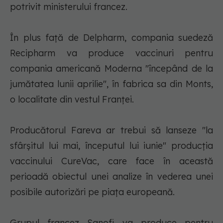
potrivit ministerului francez.
În plus faţă de Delpharm, compania suedeză
Recipharm va produce vaccinuri pentru
compania americană Moderna "începând de la
jumătatea lunii aprilie", în fabrica sa din Monts,
o localitate din vestul Franţei.
Producătorul Fareva ar trebui să lanseze "la
sfârşitul lui mai, începutul lui iunie" producţia
vaccinului CureVac, care face în această
perioadă obiectul unei analize în vederea unei
posibile autorizări pe piaţa europeană.
Grupul francez Sanofi va produce pentru