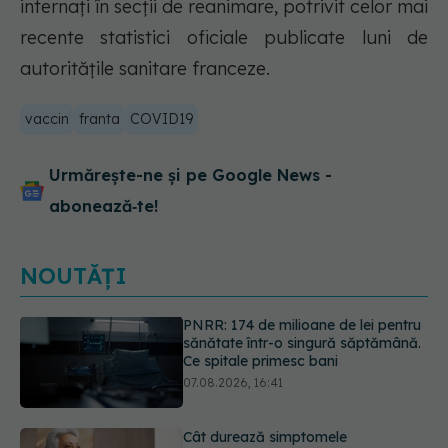
internaţi în secţii de reanimare, potrivit celor mai
recente statistici oficiale publicate luni de
autorităţile sanitare franceze.
vaccin
franta
COVID19
Urmărește-ne și pe Google News -
abonează‑te!
NOUTĂȚI
Cât durează simptomele
menopauzei?
07.08.2026, 15:14