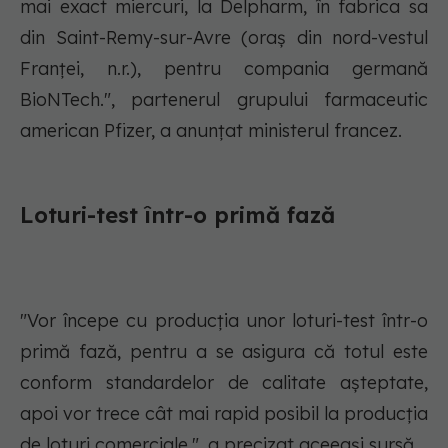
mai exact miercuri, la Delpharm, în fabrica sa
din Saint-Remy-sur-Avre (oraş din nord-vestul
Franţei, n.r.), pentru compania germană
BioNTech.", partenerul grupului farmaceutic
american Pfizer, a anunţat ministerul francez.
Loturi-test într-o primă fază
"Vor începe cu producţia unor loturi-test într-o
primă fază, pentru a se asigura că totul este
conform standardelor de calitate aşteptate,
apoi vor trece cât mai rapid posibil la producţia
de loturi comerciale.", a precizat aceeaşi sursă.