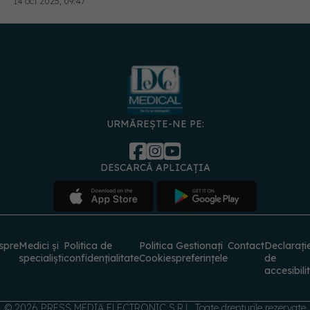
URMĂREȘTE-NE PE:
DESCARCĂ APLICAȚIA
spre
Medici și
Politica de
Politica
Gestionați
Contact
Declarați
specialiști
confidențialitate
Cookies
preferințele
de
accesibili
© 2026 PRESS MEDIA ELECTRONIC S.R.L. Toate drepturile rezervate