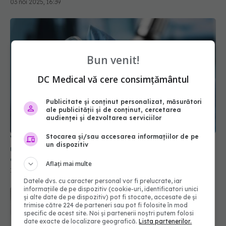
Bun venit!
DC Medical vă cere consimțământul
Publicitate și conținut personalizat, măsurători
Vaccinul Epigraph, pas major spre imunizarea
ale publicității și de conținut, cercetarea
universală împotriva gripei umane, porcine și
audienței și dezvoltarea serviciilor
aviare
Stocarea și/sau accesarea informațiilor de pe
14 mai 2025, 11:52
un dispozitiv
Aflați mai multe
Datele dvs. cu caracter personal vor fi prelucrate, iar
informațiile de pe dispozitiv (cookie-uri, identificatori unici
și alte date de pe dispozitiv) pot fi stocate, accesate de și
trimise către 224 de parteneri sau pot fi folosite în mod
specific de acest site. Noi și partenerii noștri putem folosi
date exacte de localizare geografică.
Lista partenerilor.