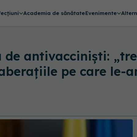
fecțiuni
Academia de sănătate
Evenimente
Alter
de antivacciniști: „tr
berațiile pe care le-a