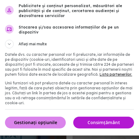
e să știi despre vaccinul
Ce trebuie să știi despre
Publicitate și conținut personalizat, măsurători ale
anti-COVID
publicității și de conținut, cercetarea audienței și
13:00
16 dec 2025, 14:25
dezvoltarea serviciilor
Stocarea și/sau accesarea informațiilor de pe un
dispozitiv
Aflați mai multe
Datele dvs. cu caracter personal vor fi prelucrate, iar informațiile de
pe dispozitiv (cookie-uri, identificatori unici și alte date de pe
dispozitiv) pot fi stocate, accesate de și trimise către 224 de parteneri
sau pot fi folosite în mod specific de acest site. Noi și partenerii noștri
putem folosi date exacte de localizare geografică.
Lista partenerilor.
Unii furnizori vă pot prelucra datele cu caracter personal în interes
legitim, față de care puteți obiecta prin gestionarea opțiunilor de mai
jos. Căutați un link în partea de jos a acestei pagini pentru a gestiona
sau a vă retrage consimțământul în setările de confidențialitate și
ile anti-HPV reduc cu
Rata de acoperire vacc
cookie-uri.
l de cancer de col
2 doze ROR scade de 16 
Mihai Craiu: Condamnar
moarte
Gestionați opțiunile
Consimțământ
0:23
24 noi 2025, 10:05