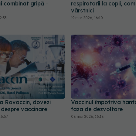
i combinat gripă -
respiratorii la copii, comp
vârstnici
2:33
19 mar 2026, 16:10
ța Rovaccin, dovezi
Vaccinul împotriva hanta
ce despre vaccinare
faza de dezvoltare
16:57
08 mai 2026, 16:18