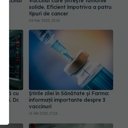
 vaccinul
Vaccinul care țintește tumorile
solide. Eficient împotriva a patru
tipuri de cancer
24 mar 2025, 22:16
inală cu
Știrile zilei în Sănătate și Farma:
ani. Dr.
informații importante despre 3
e la
vaccinuri
16 feb 2025, 17:26