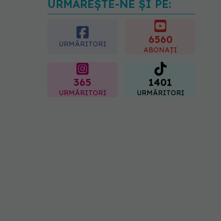
URMĂREȘTE-NE ȘI PE:
Microplasticele pot
traversa bariera
placentară și modifica
hormonii
6560
URMĂRITORI
08.08.2026, 18:00
ABONAȚI
365
1401
URMĂRITORI
URMĂRITORI