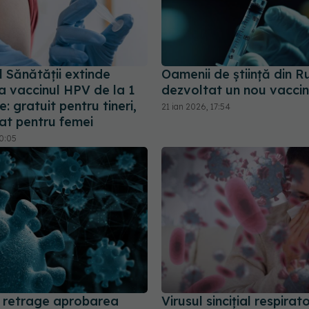
l Sănătății extinde
Oamenii de ştiinţă din R
a vaccinul HPV de la 1
dezvoltat un nou vaccin
: gratuit pentru tineri,
21 ian 2026, 17:54
t pentru femei
20:05
retrage aprobarea
Virusul sincițial respirator