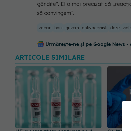
gândite". El a mai precizat că „reacţi
să convingem”.
vaccin
bani
guvern
antivaccinisti
doze
vict
Urmărește-ne și pe Google News - 
ARTICOLE SIMILARE