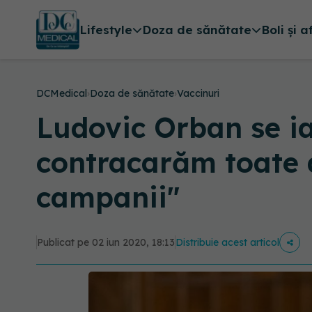
Lifestyle
Doza de sănătate
Boli și a
DCMedical
›
Doza de sănătate
›
Vaccinuri
Ludovic Orban se ia 
contracarăm toate a
campanii"
Publicat pe 02 iun 2020, 18:13
Distribuie acest articol