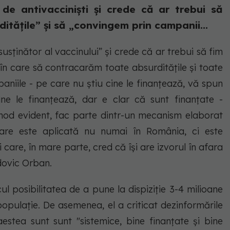
de antivacciniști și crede că ar trebui să
itățile” și să „convingem prin campanii...
sținător al vaccinului” și crede că ar trebui să fim
în care să contracarăm toate absurdităţile şi toate
aniile - pe care nu ştiu cine le finanţează, vă spun
ne le finanţează, dar e clar că sunt finanţate -
n mod evident, fac parte dintr-un mecanism elaborat
care este aplicată nu numai în România, ci este
care, în mare parte, cred că îşi are izvorul în afara
dovic Orban.
ul posibilitatea de a pune la dispiziție 3-4 milioane
opulație. De asemenea, el a criticat dezinformările
estea sunt sunt "sistemice, bine finanţate şi bine