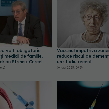
a va fi obligatorie
Vaccinul împotriva zonei
ţi medicii de familie,
reduce riscul de demenț
drian Streinu-Cercel
un studiu recent
6:17
04 apr 2025, 09:39