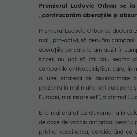
Premierul Ludovic Orban se ia 
„contracarăm aberațiile și absurd
Premierul Ludovic Orban se declară „su
mai „pro-activi, să derulăm campanii 
aberaţiile pe care le-am auzit în camp
sincer, nu pot să îmi dau seama ci
campaniile antivacciniştilor, care, î
al unei strategii de dezinformare 
prezentă în mai multe ţări europene şi 
Europei, mai înspre est”, a afirmat Lu
El a mai arătat că Guvernul ia în calc
de doze de vaccin antigripal pentru p
privind vaccinarea, considerând că a