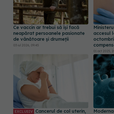
Ce vaccin ar trebui să își facă
Ministeru
neapărat persoanele pasionate
accesul l
de vânătoare și drumeții
octombrie
compensa
03 iul 2026, 09:45
01 oct 2025, 
Cancerul de col uterin,
Moderna 
EXCLUSIV