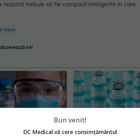
a noastră trebuie să fie campanii inteligente în care
or orban
abonează‑te!
Bun venit!
DC Medical vă cere consimțământul