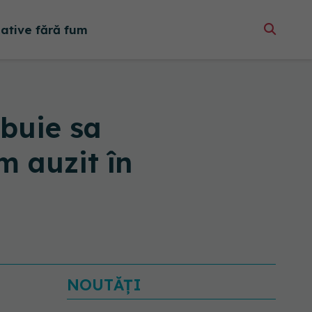
native fără fum
ebuie sa
m auzit în
NOUTĂȚI