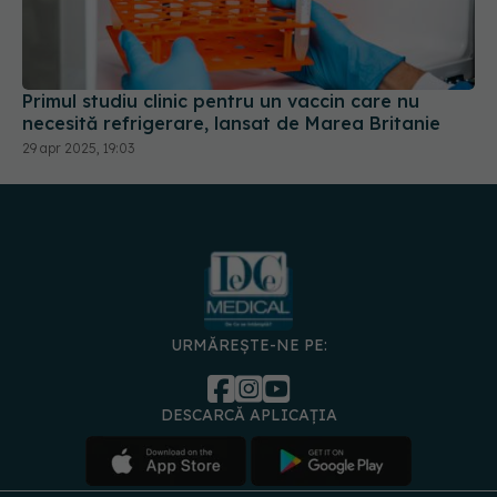
Primul studiu clinic pentru un vaccin care nu
necesită refrigerare, lansat de Marea Britanie
29 apr 2025, 19:03
URMĂREȘTE-NE PE:
DESCARCĂ APLICAȚIA
spre
Medici și
Politica de
Politica
Gestionați
Contact
Declarați
specialiști
confidențialitate
Cookies
preferințele
de
accesibili