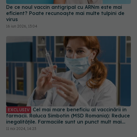
16 iun 2026, 13:04
Cel mai mare beneficiu al vaccinării în
EXCLUSIV
farmacii. Raluca Sîmbotin (MSD Romania): Reduce
inegalitățile. Farmaciile sunt un punct mult mai
convenabil pentru vaccinare
11 noi 2024, 14:23