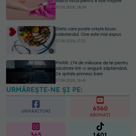
Dieta care poate crește brusc
colesterolul. Cine este mai expus
07.08.2026, 17:22
PNRR: 174 de milioane de lei pentru
sănătate într-o singură săptămână.
Ce spitale primesc bani
07.08.2026, 16:41
URMĂREȘTE-NE ȘI PE:
Ce spune culoarea ta preferată
despre vârsta pe care o ai. Care
este "codul cromatic" al generațiilor
6560
07.08.2026, 21:29
URMĂRITORI
ABONAȚI
365
1401
URMĂRITORI
URMĂRITORI
ARTICOLE SIMILARE