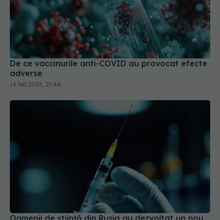
De ce vaccinurile anti-COVID au provocat efecte
adverse
14 feb 2026, 21:44
Oamenii de ştiinţă din Rusia au dezvoltat un nou
vaccin
21 ian 2026, 17:54