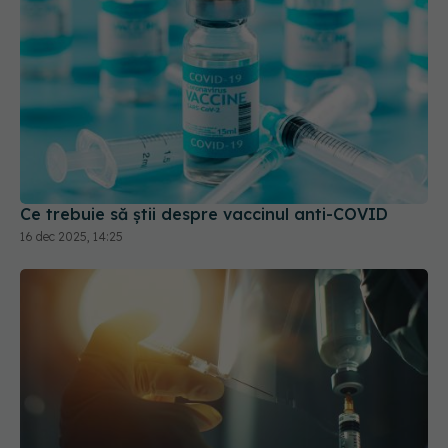
Ce trebuie să știi despre vaccinul anti-COVID
16 dec 2025, 14:25
"Nu este un vaccin, este o injecție": diferența care
poate schimba încrederea oamenilor în știință