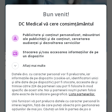
Bun venit!
DC Medical vă cere consimțământul
Vaccinul Epigraph, pas major spre imunizarea
Publicitate și conținut personalizat, măsurători
ale publicității și de conținut, cercetarea
universală împotriva gripei umane, porcine și
audienței și dezvoltarea serviciilor
aviare
14 mai 2025, 11:52
Stocarea și/sau accesarea informațiilor de pe
un dispozitiv
Aflați mai multe
Datele dvs. cu caracter personal vor fi prelucrate, iar
informațiile de pe dispozitiv (cookie-uri, identificatori unici
și alte date de pe dispozitiv) pot fi stocate, accesate de și
trimise către 224 de parteneri sau pot fi folosite în mod
specific de acest site. Noi și partenerii noștri putem folosi
date exacte de localizare geografică.
Lista partenerilor.
Unii furnizori vă pot prelucra datele cu caracter personal în
interes legitim, față de care puteți obiecta prin gestionarea
opțiunilor de mai jos. Căutați un link în partea de jos a