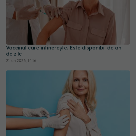
Vaccinul care întinerește. Este disponibil de ani
de zile
21 ian 2026, 14:16
De ce noul vaccin antigripal cu ARNm este mai
eficient? Poate recunoaște mai multe tulpini de
virus