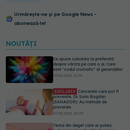
Urmărește-ne și pe Google News -
abonează‑te!
NOUTĂȚI
EXCLUSIV
Cancerele care pot fi
prevenite. Dr. Sorin Bogdan
(SANADOR): Au metode de
prevenție
07.08.2026, 20:09
Testul din deget care ar putea
indica riscul pentru 8 boli majore
07.08.2026, 18:34