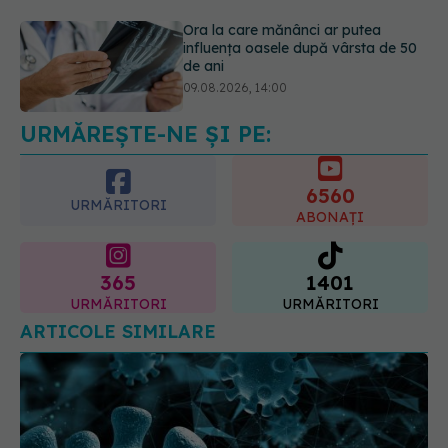
Cum alegem alimentele pe timp de
caniculă. Recomandările
specialiștilor
09.08.2026, 15:14
URMĂREȘTE-NE ȘI PE:
6560
URMĂRITORI
ABONAȚI
365
1401
URMĂRITORI
URMĂRITORI
ARTICOLE SIMILARE