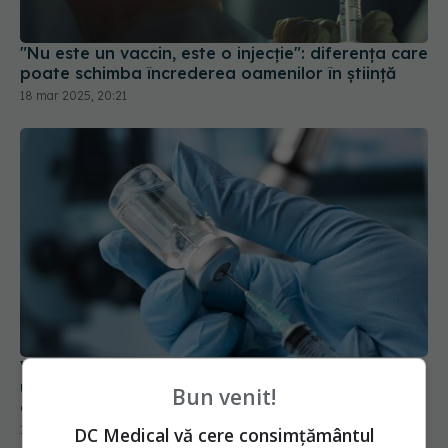
"Nu este un vaccin, este o injecție": diferența care
poate schimba încrederea oamenilor în știință
18 mar 2025, 20:21
Vaccinul Epigraph, pas major spre imunizarea
universală împotriva gripei umane, porcine și
Bun venit!
aviare
14 mai 2025, 11:52
DC Medical vă cere consimțământul