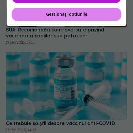
Gestionați opțiunile
SUA: Recomandări controversate privind
vaccinarea copiilor sub patru ani
19 sep 2025, 17:15
Ce trebuie să știi despre vaccinul anti-COVID
16 dec 2025, 14:25