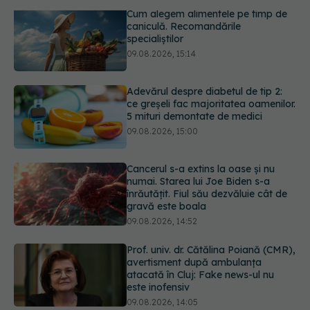
Adevărul despre diabetul de tip 2:
ce greșeli fac majoritatea oamenilor.
5 mituri demontate de medici
09.08.2026, 15:00
Cancerul s-a extins la oase și nu
numai. Starea lui Joe Biden s-a
înrăutățit. Fiul său dezvăluie cât de
gravă este boala
09.08.2026, 14:52
Prof. univ. dr. Cătălina Poiană (CMR),
avertisment după ambulanța
atacată în Cluj: Fake news-ul nu
este inofensiv
09.08.2026, 14:05
Ora la care mănânci ar putea
influența oasele după vârsta de 50
de ani
09.08.2026, 14:00