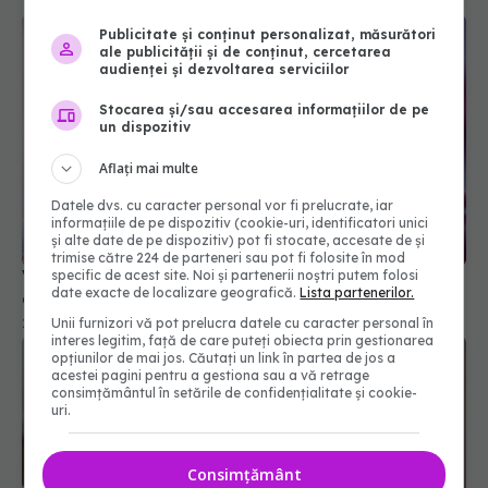
Publicitate și conținut personalizat, măsurători
ale publicității și de conținut, cercetarea
audienței și dezvoltarea serviciilor
Stocarea și/sau accesarea informațiilor de pe
un dispozitiv
Aflați mai multe
Datele dvs. cu caracter personal vor fi prelucrate, iar
informațiile de pe dispozitiv (cookie-uri, identificatori unici
și alte date de pe dispozitiv) pot fi stocate, accesate de și
trimise către 224 de parteneri sau pot fi folosite în mod
Vaccinurile anti-HPV reduc cu 80% riscul de
specific de acest site. Noi și partenerii noștri putem folosi
date exacte de localizare geografică.
Lista partenerilor.
cancer de col uterin
Unii furnizori vă pot prelucra datele cu caracter personal în
24 noi 2025, 20:23
interes legitim, față de care puteți obiecta prin gestionarea
opțiunilor de mai jos. Căutați un link în partea de jos a
acestei pagini pentru a gestiona sau a vă retrage
consimțământul în setările de confidențialitate și cookie-
uri.
Consimțământ