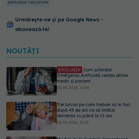
persoane vaccinate
Urmărește-ne și pe Google News -
abonează‑te!
NOUTĂȚI
Trei lucruri pe care trebuie să le faci
după 45 de ani ca să întârzii
demența cu până la 13 ani
06.08.2026, 13:03
Medicii de la Fundeni demontează
unul dintre cele mai răspândite
mituri despre diabet
06.08.2026, 11:52