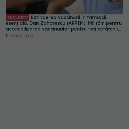
accesibilizarea vaccinurilor pentru toți cetățenii
României
11 noi 2024, 13:29