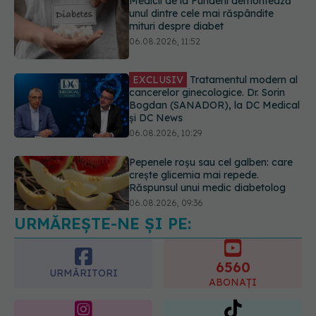
EXCLUSIV
Tratamentul modern al
cancerelor ginecologice. Dr. Sorin
Bogdan (SANADOR), la DC Medical
și DC News
06.08.2026, 10:29
Pepenele roșu sau cel galben: care
crește glicemia mai repede.
Răspunsul unui medic diabetolog
06.08.2026, 09:36
URMĂREȘTE-NE ȘI PE:
EXCLUSIV
Cum schimbă
Inteligența Artificială relația dintre
medic și pacient
6560
06.08.2026, 14:34
URMĂRITORI
ABONAȚI
365
1401
URMĂRITORI
URMĂRITORI
ARTICOLE SIMILARE