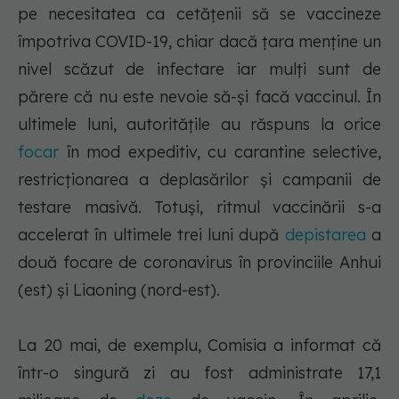
pe necesitatea ca cetăţenii să se vaccineze
împotriva COVID-19, chiar dacă ţara menţine un
nivel scăzut de infectare iar mulţi sunt de
părere că nu este nevoie să-şi facă vaccinul. În
ultimele luni, autorităţile au răspuns la orice
focar
în mod expeditiv, cu carantine selective,
restricţionarea a deplasărilor şi campanii de
testare masivă. Totuşi, ritmul vaccinării s-a
accelerat în ultimele trei luni după
depistarea
a
două focare de coronavirus în provinciile Anhui
(est) şi Liaoning (nord-est).
La 20 mai, de exemplu, Comisia a informat că
într-o singură zi au fost administrate 17,1