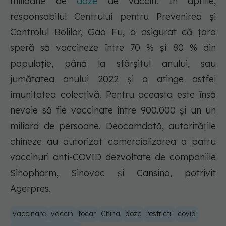
milioane de
doze
de vaccin. În aprilie,
responsabilul Centrului pentru Prevenirea şi
Controlul Bolilor, Gao Fu, a asigurat că ţara
speră să vaccineze între 70 % şi 80 % din
populaţie, până la sfârşitul anului, sau
jumătatea anului 2022 şi a atinge astfel
imunitatea colectivă. Pentru aceasta este însă
nevoie să fie vaccinate între 900.000 şi un un
miliard de persoane. Deocamdată, autorităţile
chineze au autorizat comercializarea a patru
vaccinuri anti-COVID dezvoltate de companiile
Sinopharm, Sinovac şi Cansino, potrivit
Agerpres.
vaccinare
vaccin
focar
China
doze
restrictii
covid