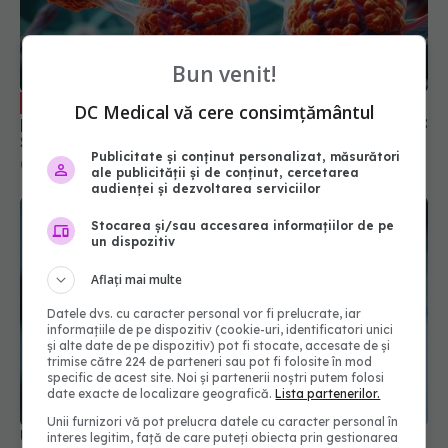
Vaccinul anti-HPV, eficient pentru
EXCLUSIV
prevenirea a cinci tipuri de cancer. Dr. Matei Bâră:
Sunt dependente de HPV
Bun venit!
02 feb 2025, 14:45
DC Medical vă cere consimțământul
Publicitate și conținut personalizat, măsurători
ale publicității și de conținut, cercetarea
audienței și dezvoltarea serviciilor
Stocarea și/sau accesarea informațiilor de pe
un dispozitiv
Aflați mai multe
Datele dvs. cu caracter personal vor fi prelucrate, iar
informațiile de pe dispozitiv (cookie-uri, identificatori unici
și alte date de pe dispozitiv) pot fi stocate, accesate de și
UE a autorizat vaccinul actualizat pentru COVID.
trimise către 224 de parteneri sau pot fi folosite în mod
Vizează tulpina JN.1
specific de acest site. Noi și partenerii noștri putem folosi
09 oct 2024, 18:07
date exacte de localizare geografică.
Lista partenerilor.
Unii furnizori vă pot prelucra datele cu caracter personal în
interes legitim, față de care puteți obiecta prin gestionarea