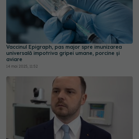
Vaccinul Epigraph, pas major spre imunizarea
universală împotriva gripei umane, porcine și
aviare
14 mai 2025, 11:52
Alexandru Rogobete, anunț despre vaccinarea
antigripală
14 oct 2025, 09:47