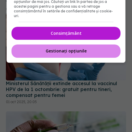
opțiunilor de mai jos. Căutați un link în partea de jos a
acestei pagini pentru a gestiona sau a vă retrage
consimțământul în setările de confidențialitate și cookie-
uri.
Consimțământ
Gestionați opțiunile
Ministerul Sănătății extinde accesul la vaccinul
HPV de la 1 octombrie: gratuit pentru tineri,
compensat pentru femei
01 oct 2025, 20:05