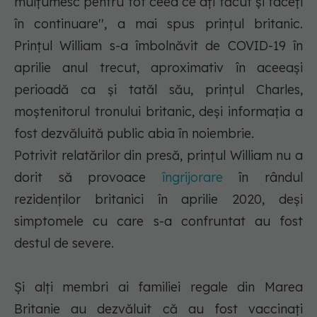
mulţumesc pentru tot ceea ce aţi făcut şi faceţi
în continuare'', a mai spus prinţul britanic.
Prinţul William s-a îmbolnăvit de COVID-19 în
aprilie anul trecut, aproximativ în aceeaşi
perioadă ca şi tatăl său, prinţul Charles,
moştenitorul tronului britanic, deşi informaţia a
fost dezvăluită public abia în noiembrie.
Potrivit relatărilor din presă, prinţul William nu a
dorit să provoace
îngrijorare
în rândul
rezidenţilor britanici în aprilie 2020, deşi
simptomele cu care s-a confruntat au fost
destul de severe.
Şi alţi membri ai familiei regale din Marea
Britanie au dezvăluit că au fost vaccinaţi