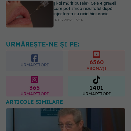
07.08.2026, 13:54
Testul din deget care ar putea
indica riscul pentru 8 boli majore
07.08.2026, 18:34
URMĂREȘTE-NE ȘI PE:
6560
URMĂRITORI
ABONAȚI
365
1401
URMĂRITORI
URMĂRITORI
ARTICOLE SIMILARE