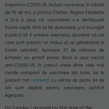
împotriva COVID-19, inclusiv suverana, în vârstă
de 95 de ani, şi prinţul Charles. Regina Elisabeta
a II-a a spus că vaccinarea s-a desfăşurat
foarte rapid, fără să fie dureroasă, şi a încurajat
publicul să îi urmeze exemplul, spunând că cei
care sunt sceptici ar trebui să se gândească la
binele celorlalţi. Aproape 37 de milioane de
britanici au primit prima doză a unui vaccin
anti-COVID-19, în cadrul uneia dinte cele mai
rapide campanii de vaccinare din lume, iar în
prezent toţi
rezidenţii
cu vârste de peste 34 de
ani sunt eligibili pentru vaccinare, potrivit
Agerpres.
On Tuesday I received my first dose of the