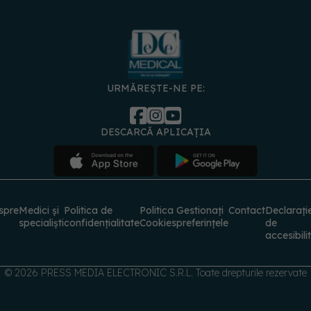
URMĂREȘTE-NE PE:
DESCARCĂ APLICAȚIA
spre
Medici și
Politica de
Politica
Gestionați
Contact
Declarați
specialiști
confidențialitate
Cookies
preferințele
de
accesibili
© 2026 PRESS MEDIA ELECTRONIC S.R.L. Toate drepturile rezervate