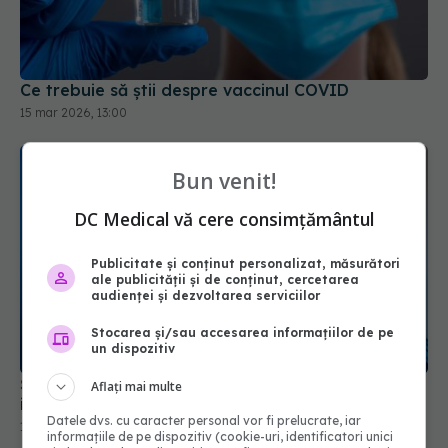
Ce trebuie să știi despre vaccinul COVID
15 mar 2026, 13:00
Bun venit!
DC Medical vă cere consimțământul
Publicitate și conținut personalizat, măsurători
ale publicității și de conținut, cercetarea
audienței și dezvoltarea serviciilor
Stocarea și/sau accesarea informațiilor de pe
un dispozitiv
Știrile zilei în Sănătate și Farma: informații
Aflați mai multe
importante despre 3 vaccinuri
Datele dvs. cu caracter personal vor fi prelucrate, iar
16 feb 2025, 17:26
informațiile de pe dispozitiv (cookie-uri, identificatori unici