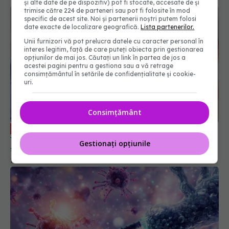
și alte date de pe dispozitiv) pot fi stocate, accesate de și
trimise către 224 de parteneri sau pot fi folosite în mod
specific de acest site. Noi și partenerii noștri putem folosi
date exacte de localizare geografică.
Lista partenerilor.
Unii furnizori vă pot prelucra datele cu caracter personal în
interes legitim, față de care puteți obiecta prin gestionarea
opțiunilor de mai jos. Căutați un link în partea de jos a
acestei pagini pentru a gestiona sau a vă retrage
consimțământul în setările de confidențialitate și cookie-
uri.
Consimțământ
Prof. dr. Emilian Popovici: Educația și
EXCLUSIV
transparența, esențiale pentru combaterea
Gestionați opțiunile
scepticismului față de vaccinuri
25 mar 2025, 17:40