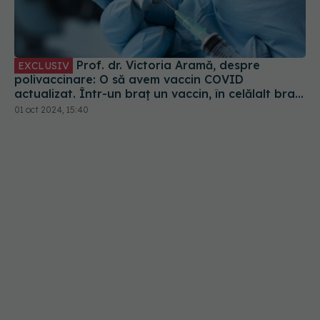
Prof. dr. Victoria Aramă, despre
EXCLUSIV
polivaccinare: O să avem vaccin COVID
actualizat. Într-un braț un vaccin, în celălalt braț
alt vaccin, în coapsă al treilea
01 oct 2024, 15:40