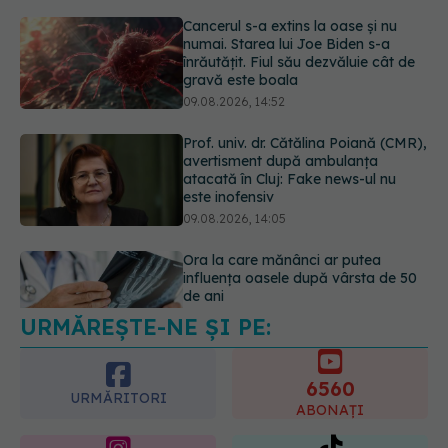
09.08.2026, 14:52
Prof. univ. dr. Cătălina Poiană (CMR),
avertisment după ambulanța
atacată în Cluj: Fake news-ul nu
este inofensiv
09.08.2026, 14:05
Ora la care mănânci ar putea
influența oasele după vârsta de 50
de ani
09.08.2026, 14:00
URMĂREȘTE-NE ȘI PE:
Cum alegem alimentele pe timp de
caniculă. Recomandările
specialiștilor
6560
09.08.2026, 15:14
URMĂRITORI
ABONAȚI
365
1401
URMĂRITORI
URMĂRITORI