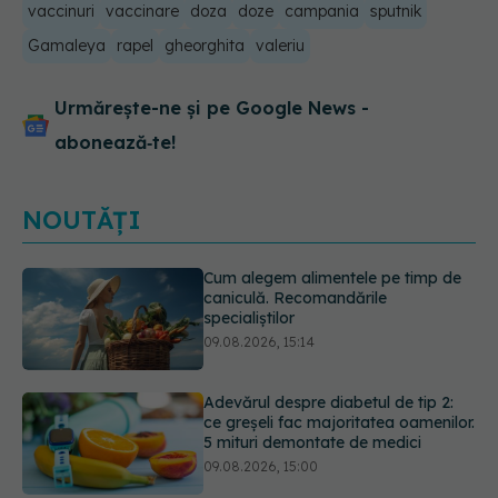
vaccinuri
vaccinare
doza
doze
campania
sputnik
Gamaleya
rapel
gheorghita
valeriu
Urmărește-ne și pe Google News -
abonează‑te!
NOUTĂȚI
Adevărul despre diabetul de tip 2:
ce greșeli fac majoritatea oamenilor.
5 mituri demontate de medici
09.08.2026, 15:00
Cancerul s-a extins la oase și nu
numai. Starea lui Joe Biden s-a
înrăutățit. Fiul său dezvăluie cât de
gravă este boala