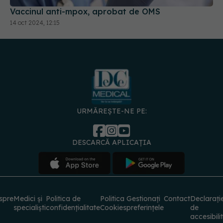
URMĂREȘTE-NE PE:
DESCARCĂ APLICAȚIA
spre
Medici și
Politica de
Politica
Gestionați
Contact
Declarați
specialiști
confidențialitate
Cookies
preferințele
de
accesibili
© 2026 PRESS MEDIA ELECTRONIC S.R.L. Toate drepturile rezervate