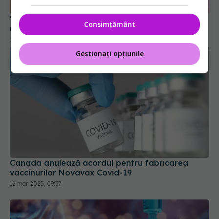
19 iun 2026, 11:10
Consimțământ
Gestionați opțiunile
Canada anulează acordul pentru fabricarea
vaccinurilor Novavax Covid-19
12 mar 2025, 09:37