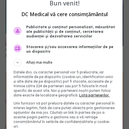
Bun venit!
DC Medical vă cere consimțământul
Publicitate și conținut personalizat, măsurători
ale publicității și de conținut, cercetarea
FDA respinge proiectul unui vaccin antigripal pe
audienței și dezvoltarea serviciilor
bază de ARN mesager
12 feb 2026, 09:52
Stocarea și/sau accesarea informațiilor de pe
un dispozitiv
Aflați mai multe
Datele dvs. cu caracter personal vor fi prelucrate, iar
informațiile de pe dispozitiv (cookie-uri, identificatori unici
și alte date de pe dispozitiv) pot fi stocate, accesate de și
trimise către 224 de parteneri sau pot fi folosite în mod
specific de acest site. Noi și partenerii noștri putem folosi
date exacte de localizare geografică.
Lista partenerilor.
Unii furnizori vă pot prelucra datele cu caracter personal în
interes legitim, față de care puteți obiecta prin gestionarea
opțiunilor de mai jos. Căutați un link în partea de jos a
acestei pagini pentru a gestiona sau a vă retrage
consimțământul în setările de confidențialitate și cookie-
Vaccinul HPV schimbă istoria cancerului de col
uri.
uterin: zero decese în rândul tinerelor vaccinate