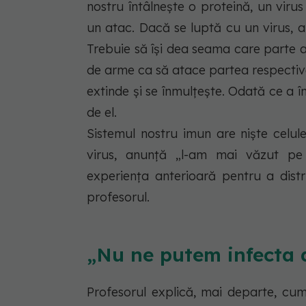
nostru întâlnește o proteină, un vir
un atac. Dacă se luptă cu un virus, 
Trebuie să își dea seama care parte 
de arme ca să atace partea respectivă.
extinde și se înmulțește. Odată ce a î
de el.
Sistemul nostru imun are niște celul
virus, anunță „l-am mai văzut pe t
experiența anterioară pentru a distr
profesorul.
„Nu ne putem infecta d
Profesorul explică, mai departe, cum