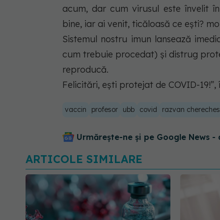
acum, dar cum virusul este învelit î
bine, iar ai venit, ticăloasă ce ești? mo
Sistemul nostru imun lansează imedia
cum trebuie procedat) și distrug protei
reproducă.
Felicitări, ești protejat de COVID-19!”, 
vaccin
profesor
ubb
covid
razvan chereches
Urmărește-ne și pe Google News - 
ARTICOLE SIMILARE