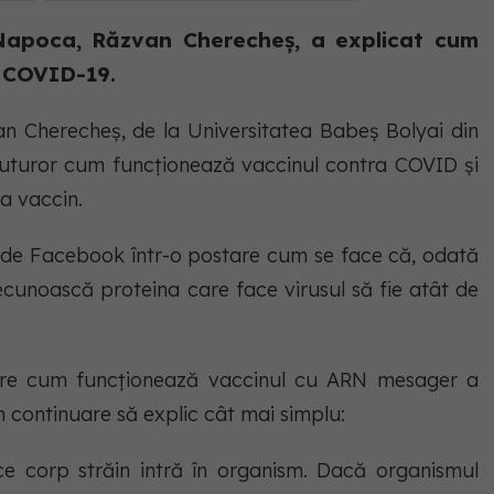
 Napoca, Răzvan Cherecheș, a explicat cum
a COVID-19.
n Cherecheș, de la Universitatea Babeş Bolyai din
 tuturor cum funcționează vaccinul contra COVID și
la vaccin.
i de Facebook într-o postare cum se face că, odată
recunoască proteina care face virusul să fie atât de
pre cum funcționează vaccinul cu ARN mesager a
în continuare să explic cât mai simplu:
e corp străin intră în organism. Dacă organismul