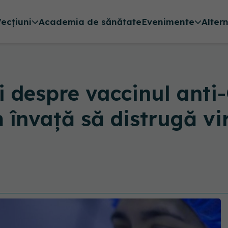
fecțiuni
Academia de sănătate
Evenimente
Alter
tii despre vaccinul an
 învață să distrugă vir