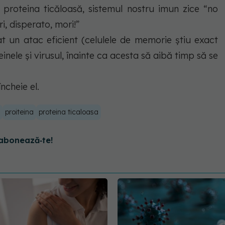
n proteina ticăloasă, sistemul nostru imun zice “no
ri, disperato, mori!”
t un atac eficient (celulele de memorie știu exact
nele și virusul, înainte ca acesta să aibă timp să se
încheie el.
proiteina
proteina ticaloasa
abonează‑te!