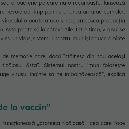
us sau o bacterie pe care nu o recunoaște, lansează
are nevoie de timp pentru a lansa un atac complet.
a virusului o poate ataca și să pornească producția
 Asta poate să ia câteva zile. Între timp, virusul se
nvins un virus, sistemul nostru imun își aduce aminte
e de memorie care, dacă întâlnesc din nou același
icălosul ăsta”. Sistemul nostru imun folosește
uge virusul înainte să ne îmbolnăvească”, explică
e la vaccin”
 funcționează „proteina ticăloasă”, cea care face