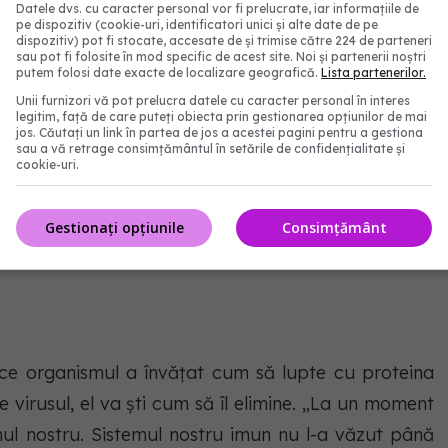
Datele dvs. cu caracter personal vor fi prelucrate, iar informațiile de
vede proteinele ticăloase plutind fără direcție și zice
pe dispozitiv (cookie-uri, identificatori unici și alte date de pe
dispozitiv) pot fi stocate, accesate de și trimise către 224 de parteneri
proteinele. Cum le întâlnește prima dată, are nevoie
sau pot fi folosite în mod specific de acest site. Noi și partenerii noștri
putem folosi date exacte de localizare geografică.
Lista partenerilor.
tac complet. Febra, frisoanele, durerile musculare
Unii furnizori vă pot prelucra datele cu caracter personal în interes
acului sistemului nostru imun asupra proteinelor
legitim, față de care puteți obiecta prin gestionarea opțiunilor de mai
jos. Căutați un link în partea de jos a acestei pagini pentru a gestiona
un a distrus toate proteinele ticăloase, celulele de
sau a vă retrage consimțământul în setările de confidențialitate și
cookie-uri.
ug. În acest punct, nu a mai rămas nimic din vaccin
ie a felului exact în care se distrug proteinele
Gestionați opțiunile
Consimțământ
ce organismul a învățat cum să lupte cu proteina
e virusul, el va ști cum să îl elimine. „La un moment
mul nostru. Sistemul nostru imun nu l-a văzut până