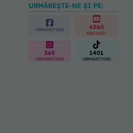
URMĂREȘTE-NE ȘI PE:
Diagnosticele de autism la
fete au crescut după
pandemia de COVID-19
6560
08.08.2026, 15:00
URMĂRITORI
ABONAȚI
365
1401
URMĂRITORI
URMĂRITORI