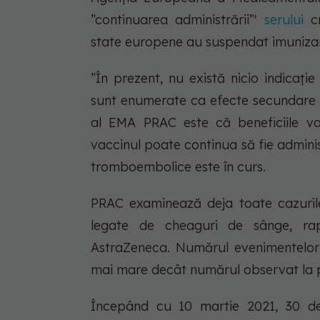
”continuarea administrării”'
serului
c
state europene au suspendat imunizar
”În prezent, nu există nicio indicaț
sunt enumerate ca efecte secundare a
al EMA PRAC este că beneficiile vac
vaccinul poate continua să fie adminis
tromboembolice este în curs.
PRAC examinează deja toate cazuril
legate de cheaguri de sânge, ra
AstraZeneca. Numărul evenimentelor
mai mare decât numărul observat la 
Începând cu 10 martie 2021, 30 d