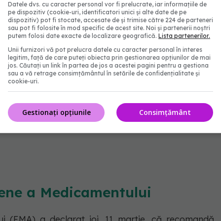
e a fost luată ca o măsură de precauție extremă,
Datele dvs. cu caracter personal vor fi prelucrate, iar informațiile de
pe dispozitiv (cookie-uri, identificatori unici și alte date de pe
mânia niciun argument științific care să fi impus
dispozitiv) pot fi stocate, accesate de și trimise către 224 de parteneri
sau pot fi folosite în mod specific de acest site. Noi și partenerii noștri
 decizia de carantinare a lotului respectv a fost
putem folosi date exacte de localizare geografică.
Lista partenerilor.
aportat în Italia.
Unii furnizori vă pot prelucra datele cu caracter personal în interes
legitim, față de care puteți obiecta prin gestionarea opțiunilor de mai
jos. Căutați un link în partea de jos a acestei pagini pentru a gestiona
analizei preliminare a cazurilor de evenimente
sau a vă retrage consimțământul în setările de confidențialitate și
cookie-uri.
 cu privire la lotul ABV 5300, EMA a transmis un
aptul că la acest moment nu există indicii care să
Gestionați opțiunile
Consimțământ
e vaccin și evenimentele adverse raportate”.
pene a Medicamentului
 (EMA) a declarat joi, 11 martie, că recomandă