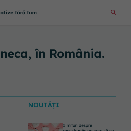
native fără fum
neca, în România.
NOUTĂȚI
5 mituri despre
menstruație pe care să nu