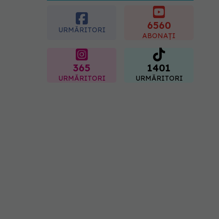
crescut forța musculară cu
30%
6560
08.08.2026, 14:00
URMĂRITORI
ABONAȚI
365
1401
URMĂRITORI
URMĂRITORI