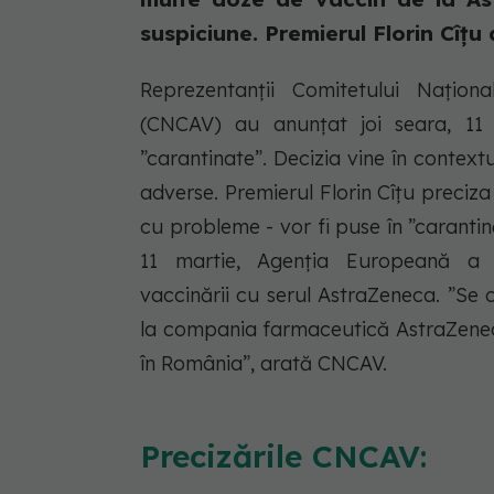
suspiciune. Premierul Florin Cîțu 
Reprezentanții Comitetului Națio
(CNCAV) au anunțat joi seara, 11
”carantinate”. Decizia vine în contex
adverse. Premierul Florin Cîțu preciza
cu probleme - vor fi puse în ”carantină
11 martie, Agenția Europeană a 
vaccinării cu serul AstraZeneca. ”Se 
la compania farmaceutică AstraZeneca
în România”, arată CNCAV.
Precizările CNCAV: