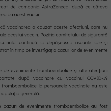
reat de compania AstraZeneca, după ce câteva
ea cu acest vaccin.
ie că vaccinarea a cauzat aceste afecțiuni, care nu
le acestui vaccin. Poziția comitetului de siguranță
cinului continuă să depășească riscurile sale și
trat în timp ce investigația cazurilor de evenimente
e de evenimente tromboembolice și alte afecțiuni
portate după vaccinare cu vaccinul COVID-19
 tromboembolice la persoanele vaccinate nu este
populația generală.
e cazuri de evenimente tromboembolice au fost