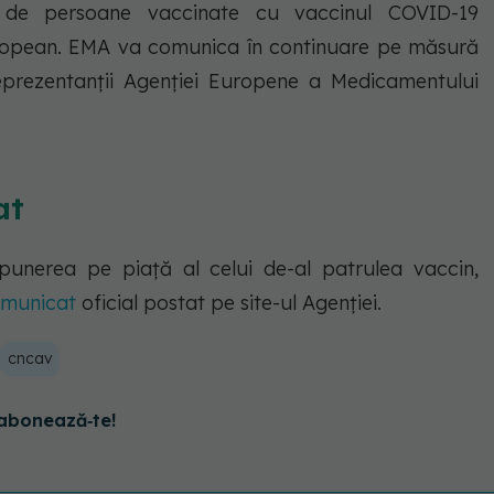
 de persoane vaccinate cu vaccinul COVID-19
ropean. EMA va comunica în continuare pe măsură
eprezentanții Agenției Europene a Medicamentului
at
punerea pe piață al celui de-al patrulea vaccin,
municat
oficial postat pe site-ul Agenției.
cncav
abonează‑te!