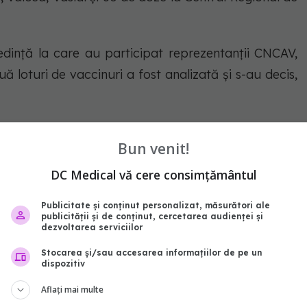
ședință la care au participat reprezentanții CNCAV,
 loturi de vaccinuri a fost analizată și s-au decis,
 s-a hotărât carantinarea temporară a dozelor
Bun venit!
Agenției Europene a Medicamentului;
DC Medical vă cere consimțământul
 celelalte vaccinuri de la compania farmaceutică
Publicitate și conținut personalizat, măsurători ale
publicității și de conținut, cercetarea audienței și
ente în momentul de față în România;
dezvoltarea serviciilor
Stocarea și/sau accesarea informațiilor de pe un
zate existente în centrele de vaccinare, astfel încât
dispozitiv
at.
Aflați mai multe