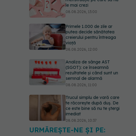
le mai crezi
08.08.2026, 13:00
Primele 1.000 de zile ar
putea decide sănătatea
creierului pentru întreaga
viață
08.08.2026, 12:00
Analiza de sânge AST
(SGOT): ce înseamnă
rezultatele și când sunt un
semnal de alarmă
08.08.2026, 11:00
Trucul simplu de vară care
te răcorește după duș. De
ce este bine să nu te ștergi
imediat
08.08.2026, 10:37
URMĂREȘTE-NE ȘI PE:
Bacteria din intestin care a