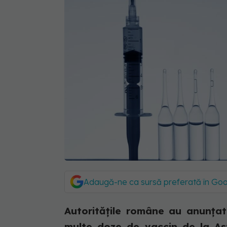
Adaugă-ne ca sursă preferată în Go
Autoritățile române au anunțat 
multe doze de vaccin de la As