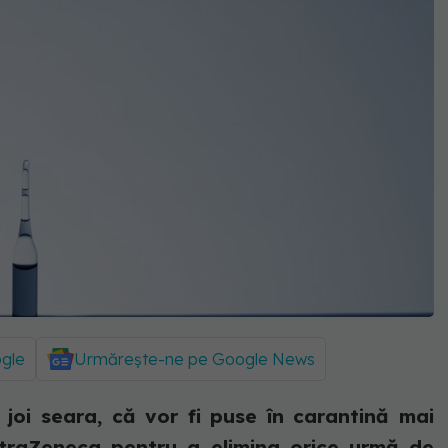
ogle
Urmărește-ne pe Google News
joi seara, că vor fi puse în carantină mai
traZeneca pentru a elimina orice urmă de