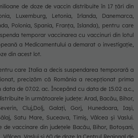
ilioane de doze de vaccin distribuite în 17 țări din
onia, Luxemburg, Letonia, Irlanda, Danemarca,
nda, Polonia, Spania, Franța, Islanda), pentru care
uspenda temporar vaccinarea cu vaccinuri din lotul
opeană a Medicamentului a demarat o investigație,
e din acest lot.
entru care Italia a decis suspendarea temporară a
nționat, precizăm că România a recepționat prima
 data de 07.02. ac. Începând cu data de 15.02 a.c.,
 distribuite în următoarele județe: Arad, Bacău, Bihor,
verin, Cluj,Dolj, Galați, Gorj, Hunedoara, Iași,
laj, Satu Mare, Suceava, Timiș, Vâlcea și Vaslui.
le de vaccinare din județele Bacău, Bihor, Botoșani,
, Vâlcea, Vaslui și 60 de doze la Centrul Regional de