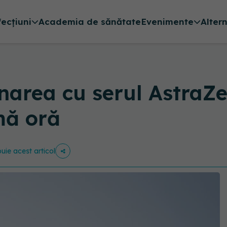
fecțiuni
Academia de sănătate
Evenimente
Alter
narea cu serul AstraZe
mă oră
buie acest articol