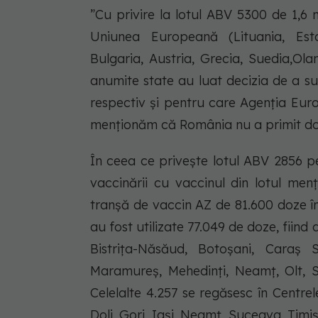
”Cu privire la lotul ABV 5300 de 1,6 m
Uniunea Europeană (Lituania, Est
Bulgaria, Austria, Grecia, Suedia,Ola
anumite state au luat decizia de a s
respectiv și pentru care Agenția Eur
menționăm că România nu a primit doz
În ceea ce privește lotul ABV 2856 p
vaccinării cu vaccinul din lotul me
tranșă de vaccin AZ de 81.600 doze în
au fost utilizate 77.049 de doze, fiind
Bistrița-Năsăud, Botoșani, Caraș Se
Maramureș, Mehedinți, Neamț, Olt, Să
Celelalte 4.257 se regăsesc în Centre
Dolj, Gorj, Iași, Neamț, Suceava, Timiș