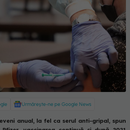
ogle
Urmărește-ne pe Google News
eni anual, la fel ca serul anti-gripal, spun
lui Pfizer, vaccinarea continuă și după 2021