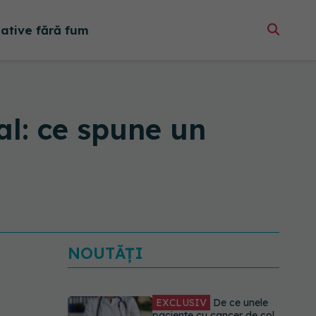
native fără fum
l: ce spune un
NOUTĂȚI
EXCLUSIV
De ce unele
paciente cu cancer de col