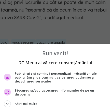
 și aș privi lucrurile cu cât se poate de mult calm.
în toamnă, nu înseamnă că de acum în colo va trebui
potriva SARS-CoV-2”, a adăugat medicul.
covid
virus sezonier
vaccinare anuala
Bun venit!
abonează‑te!
DC Medical vă cere consimțământul
Publicitate și conținut personalizat, măsurători ale
publicității și de conținut, cercetarea audienței și
dezvoltarea serviciilor
Stocarea și/sau accesarea informațiilor de pe un
dispozitiv
Aflați mai multe