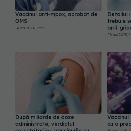
Vaccinul anti-mpox, aprobat de
Detaliul
OMS
trebuie s
anti-grip
14 oct 2024, 12:15
08 noi 2025, 
După miliarde de doze
Vaccinul 
administrate, verdictul
cu o pre
cercetătorilor: vaccinurile cu
30 sep 2025, 