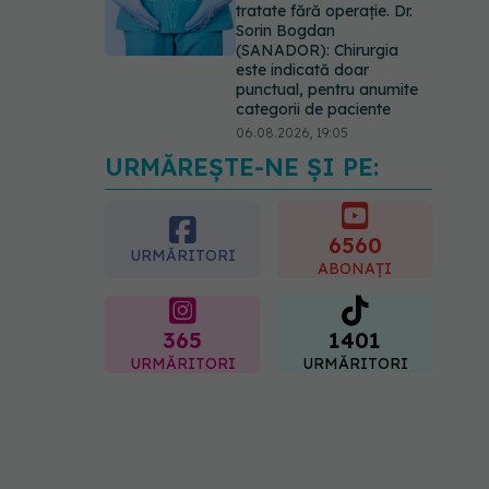
tratate fără operație. Dr.
Sorin Bogdan
(SANADOR): Chirurgia
este indicată doar
punctual, pentru anumite
categorii de paciente
06.08.2026, 19:05
URMĂREȘTE-NE ȘI PE:
EXCLUSIV
Brahiterapie
vs radioterapie externă în
cancerul ginecologic. Dr.
Sorin Bogdan (SANADOR)
6560
URMĂRITORI
explică diferența și cum
ABONAȚI
acționează tratamentul
06.08.2026, 22:49
365
1401
URMĂRITORI
URMĂRITORI