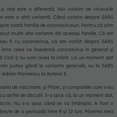
i mai este o diferență. Noi vorbim de virusurile
 an este o altă variantă. Când vorbim despre SARS
spre toată familia de coronavirusuri. Pentru că știm
avut multe alte variante din aceeași familie. Că am
teau fi cu coronavirus, că am vorbit despre SARS
 între ceea ce înseamnă coronavirus în general și
S CoV-2 nu vom avea la infinit. La un moment dat
e vom putea gândi la varianta generală, nu la SARS
t Adrian Marinescu la Antena 3.
nia de vaccinare, și Pfizer, și companiile care s-au
u astfel de discuții. S-a spus că, la un moment dat,
accin. Nu s-a spus când se va întâmpla. A fost o
rbește de o perioadă între 8 și 12 luni. Părerea mea