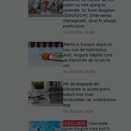
uterin nu mai ajung la
operație. Dr. Sorin Bogdan
(SANADOR): Intervenția
chirurgicală, doar în situații
particulare
06.08.2026, 20:45
Alertă în Europa după un
nou caz de hantavirus
Anzi, singura tulpină care
se transmite de la om la
om
06.08.2026, 20:06
Mii de angajați din
Sănătate ar putea primi
salarii mai mari.
Sindicatele cer schimbarea
legii
06.08.2026, 19:26
EXCLUSIV
Cancerele
ginecologice care pot fi