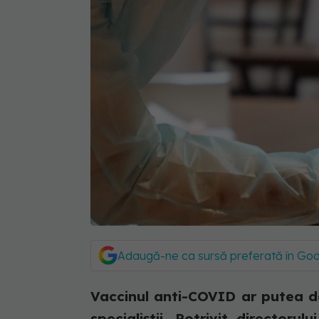
Adaugă-ne ca sursă preferată în Go
Vaccinul anti-COVID ar putea dev
specialiștii. Potrivit directoru