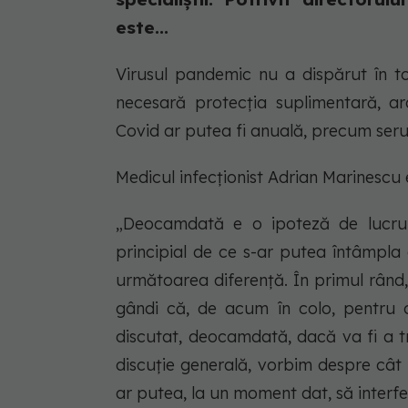
este...
Virusul pandemic nu a dispărut în tot
necesară protecția suplimentară, arat
Covid ar putea fi anuală, precum serul
Medicul infecționist Adrian Marinescu 
„Deocamdată e o ipoteză de lucru. 
principial de ce s-ar putea întâmpl
următoarea diferență. În primul rând,
gândi că, de acum în colo, pentru 
discutat, deocamdată, dacă va fi a t
discuție generală, vorbim despre cât 
ar putea, la un moment dat, să interf