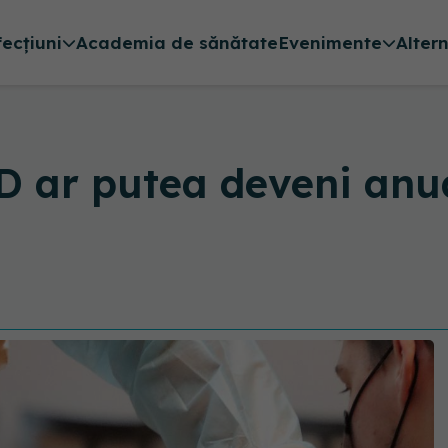
fecțiuni
Academia de sănătate
Evenimente
Alter
D ar putea deveni anua