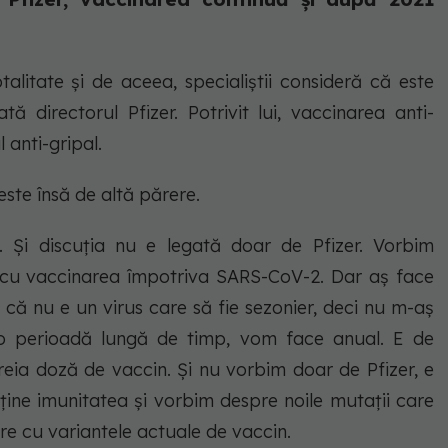
alitate și de aceea, specialiștii consideră că este
ă directorul Pfizer. Potrivit lui, vaccinarea anti-
 anti-gripal.
este însă de altă părere.
Și discuția nu e legată doar de Pfizer. Vorbim
a cu vaccinarea împotriva SARS-CoV-2. Dar aș face
 că nu e un virus care să fie sezonier, deci nu m-aș
o perioadă lungă de timp, vom face anual. E de
reia doză de vaccin. Și nu vorbim doar de Pfizer, e
ține imunitatea și vorbim despre noile mutații care
ere cu variantele actuale de vaccin.