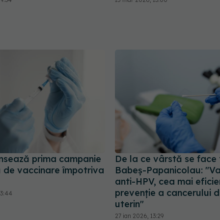
ansează prima campanie
De la ce vârstă se face 
 de vaccinare împotriva
Babeş-Papanicolau: "V
anti-HPV, cea mai efici
prevenţie a cancerului d
23:44
uterin"
27 ian 2026, 13:29