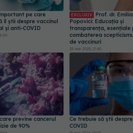
 important pe care
Prof. dr. Emili
EXCLUSIV
ă îl știi despre vaccinul
Popovici: Educația și
al și anti-COVID
transparența, esențiale
combaterea scepticismu
16:00
de vaccinuri
25 mar 2025, 17:40
care previne cancerul
Ce trebuie să știi despre
cizie de 90%
COVID
09:34
15 mar 2026, 13:00