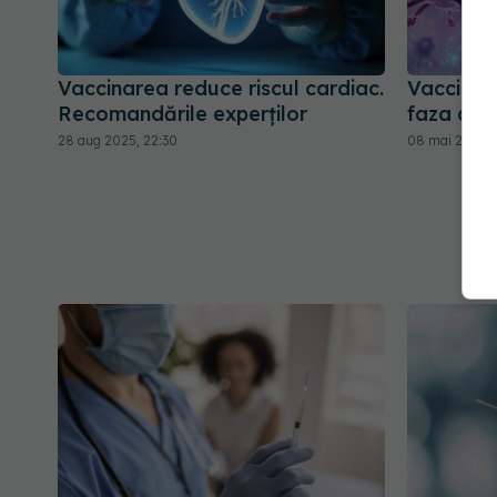
Vaccinarea reduce riscul cardiac.
Vaccinul 
Recomandările experților
faza de 
28 aug 2025, 22:30
08 mai 2026, 