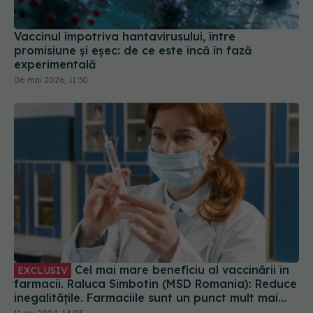
Vaccinul împotriva hantavirusului, între
promisiune și eșec: de ce este încă în fază
experimentală
06 mai 2026, 11:30
Cel mai mare beneficiu al vaccinării în
EXCLUSIV
farmacii. Raluca Sîmbotin (MSD Romania): Reduce
inegalitățile. Farmaciile sunt un punct mult mai
convenabil pentru vaccinare