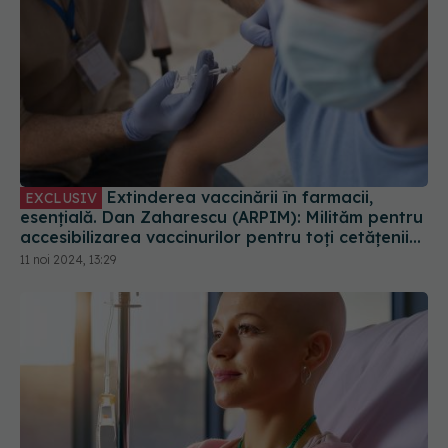
Extinderea vaccinării în farmacii,
EXCLUSIV
esențială. Dan Zaharescu (ARPIM): Milităm pentru
accesibilizarea vaccinurilor pentru toți cetățenii
României
11 noi 2024, 13:29