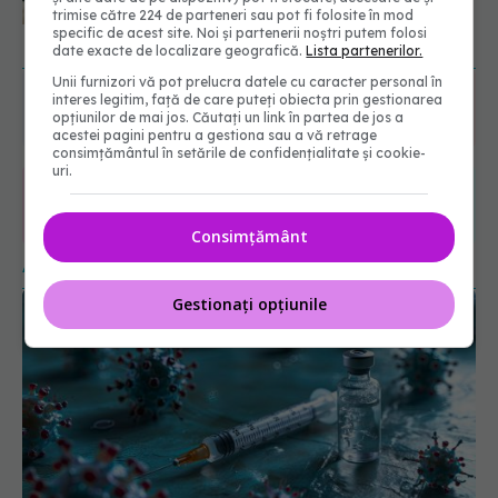
fiecăruia spune o poveste
trimise către 224 de parteneri sau pot fi folosite în mod
05.08.2026, 21:23
specific de acest site. Noi și partenerii noștri putem folosi
URMĂREȘTE-NE ȘI PE:
date exacte de localizare geografică.
Lista partenerilor.
Unii furnizori vă pot prelucra datele cu caracter personal în
interes legitim, față de care puteți obiecta prin gestionarea
6560
opțiunilor de mai jos. Căutați un link în partea de jos a
URMĂRITORI
acestei pagini pentru a gestiona sau a vă retrage
ABONAȚI
consimțământul în setările de confidențialitate și cookie-
uri.
365
1401
URMĂRITORI
URMĂRITORI
Consimțământ
ARTICOLE SIMILARE
Gestionați opțiunile