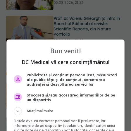
Portfolio
05.08.2026, 21:09
Testul de 10 minute care poate
arăta dacă ai nevoie de statine,
chiar dacă ai colesterolul normal
05.08.2026, 19:42
Bun venit!
Unde trebuie să ții pâinea când
afară este caniculă. Greșeala care o
DC Medical vă cere consimțământul
usucă sau o umple de mucegai în
doar câteva zile
05.08.2026, 18:33
Publicitate și conținut personalizat, măsurători
ale publicității și de conținut, cercetarea
audienței și dezvoltarea serviciilor
Primele 5 semne ale bolii Parkinson
pe care 80% dintre oameni le
Stocarea și/sau accesarea informațiilor de pe
ignoră. Nu e vorba doar despre
un dispozitiv
tremor
05.08.2026, 17:31
Aflați mai multe
Gabriela Cristea, manifest pentru
Datele dvs. cu caracter personal vor fi prelucrate, iar
informațiile de pe dispozitiv (cookie-uri, identificatori unici
respect și acceptare: Corpul
și alte date de pe dispozitiv) pot fi stocate, accesate de și