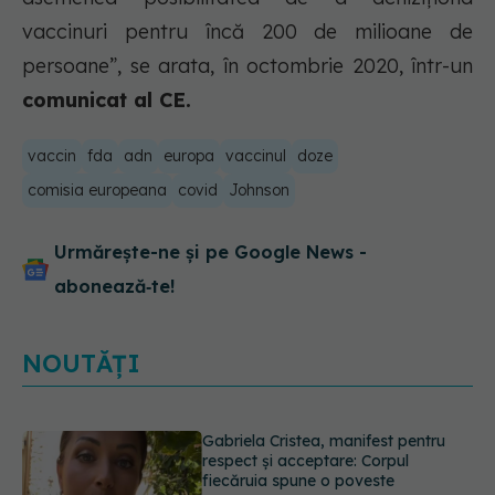
vaccinuri pentru încă 200 de milioane de
persoane”, se arata, în octombrie 2020, într-un
comunicat al CE.
vaccin
fda
adn
europa
vaccinul
doze
comisia europeana
covid
Johnson
Urmărește-ne și pe Google News -
abonează‑te!
NOUTĂȚI
Prof. dr. Valeriu Gheorghiță intră în
Board-ul Editorial al revistei
Scientific Reports, din Nature