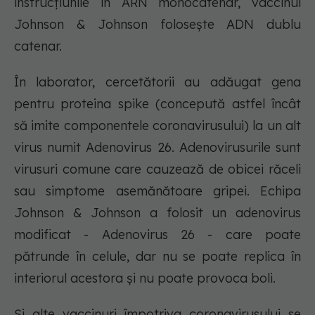
instrucțiunile în ARN monocatenar, vaccinul
Johnson & Johnson folosește ADN dublu
catenar.
În laborator, cercetătorii au adăugat gena
pentru proteina spike (concepută astfel încât
să imite componentele coronavirusului) la un alt
virus numit Adenovirus 26. Adenovirusurile sunt
virusuri comune care cauzează de obicei răceli
sau simptome asemănătoare gripei. Echipa
Johnson & Johnson a folosit un adenovirus
modificat - Adenovirus 26 - care poate
pătrunde în celule, dar nu se poate replica în
interiorul acestora și nu poate provoca boli.
Și alte vaccinuri împotriva coronavirusului se