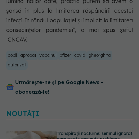
lumina noilor date, practic putem să avem o
șansă în plus la limitarea răspândirii acestei
infecții în rândul populației și implicit la limitarea
consecințelor pandemiei”, a mai spus șeful
CNCAV.
copii
aprobat
vaccinul
pfizer
covid
gheorghita
autorizat
Urmărește-ne și pe Google News -
abonează‑te!
NOUTĂȚI
Ce poți mânca și ce trebuie să eviți