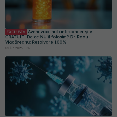
Avem vaccinul anti-cancer și e
EXCLUSIV
GRATUIT! De ce NU îl folosim? Dr. Radu
Vlădăreanu: Rezolvare 100%
05 iun 2025, 11:17
Ministerul Sănătății prezintă stocurile de vaccinuri
03 noi 2025, 16:39