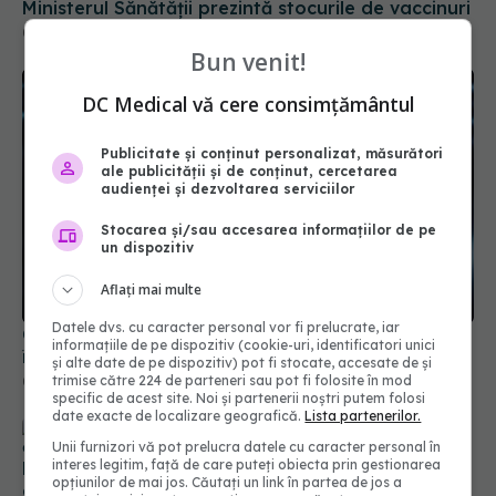
Bun venit!
DC Medical vă cere consimțământul
Publicitate și conținut personalizat, măsurători
ale publicității și de conținut, cercetarea
audienței și dezvoltarea serviciilor
Stocarea și/sau accesarea informațiilor de pe
un dispozitiv
Comisia Europeană a aprobat vaccinul Pfizer
împotriva RSV
Aflați mai multe
01 apr 2025, 16:25
Datele dvs. cu caracter personal vor fi prelucrate, iar
informațiile de pe dispozitiv (cookie-uri, identificatori unici
și alte date de pe dispozitiv) pot fi stocate, accesate de și
trimise către 224 de parteneri sau pot fi folosite în mod
EMA aprobă două vaccinuri noi împotriva febrei
specific de acest site. Noi și partenerii noștri putem folosi
catarale ovine sau boala limbii albastre
date exacte de localizare geografică.
Lista partenerilor.
20 ian 2025, 18:47
Unii furnizori vă pot prelucra datele cu caracter personal în
interes legitim, față de care puteți obiecta prin gestionarea
opțiunilor de mai jos. Căutați un link în partea de jos a