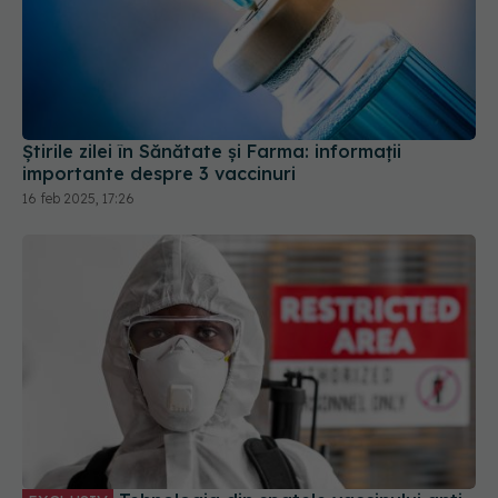
Știrile zilei în Sănătate și Farma: informații
importante despre 3 vaccinuri
16 feb 2025, 17:26
Tehnologia din spatele vaccinului anti-
EXCLUSIV
COVID, refolosită de urgență pentru Ebola. Dr.
Ion Ștefan: Există antivirale care au funcționat
24 mai 2026, 17:36