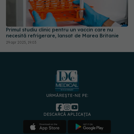
Primul studiu clinic pentru un vaccin care nu
necesită refrigerare, lansat de Marea Britanie
29 apr 2025, 19:03
URMĂREȘTE-NE PE:
DESCARCĂ APLICAȚIA
spre
Medici și
Politica de
Politica
Gestionați
Contact
Declarați
specialiști
confidențialitate
Cookies
preferințele
de