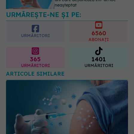
care poate ascunde probleme
serioase de sănătate
6560
08.08.2026, 20:00
URMĂRITORI
ABONAȚI
365
1401
URMĂRITORI
URMĂRITORI
ARTICOLE SIMILARE
FDA respinge proiectul unui vaccin antigripal pe