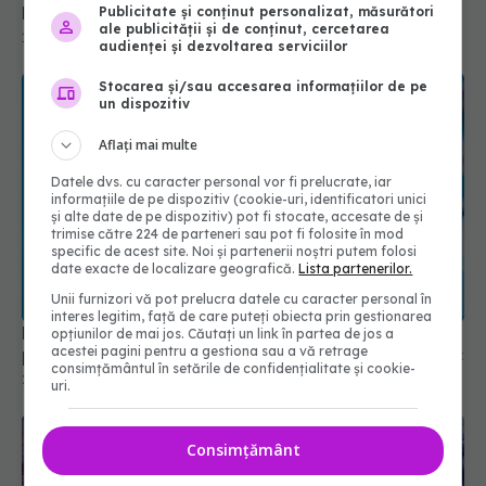
Publicitate și conținut personalizat, măsurători
ale publicității și de conținut, cercetarea
audienței și dezvoltarea serviciilor
Stocarea și/sau accesarea informațiilor de pe
un dispozitiv
Aflați mai multe
Datele dvs. cu caracter personal vor fi prelucrate, iar
informațiile de pe dispozitiv (cookie-uri, identificatori unici
și alte date de pe dispozitiv) pot fi stocate, accesate de și
trimise către 224 de parteneri sau pot fi folosite în mod
specific de acest site. Noi și partenerii noștri putem folosi
date exacte de localizare geografică.
Lista partenerilor.
Dr. Sandra Alexiu: Vaccinarea nu mai este doar
Unii furnizori vă pot prelucra datele cu caracter personal în
pentru copii, este protecția adaptată fiecărui risc
interes legitim, față de care puteți obiecta prin gestionarea
24 apr 2026, 20:41
opțiunilor de mai jos. Căutați un link în partea de jos a
acestei pagini pentru a gestiona sau a vă retrage
consimțământul în setările de confidențialitate și cookie-
uri.
Consimțământ