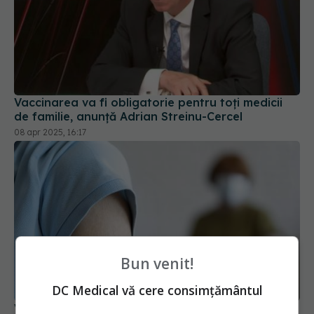
Vaccinarea va fi obligatorie pentru toţi medicii
de familie, anunță Adrian Streinu-Cercel
08 apr 2025, 16:17
Bun venit!
Vaccinul anti-HIV care ar putea schimba totul.
DC Medical vă cere consimțământul
Primele teste pe oameni dau rezultate uimitoare!
19 mai 2025, 13:42