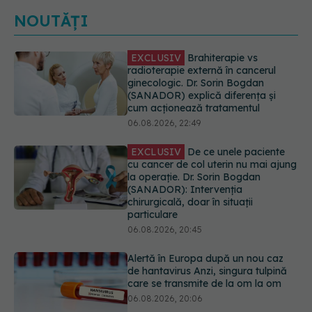
NOUTĂȚI
EXCLUSIV
De ce unele paciente
cu cancer de col uterin nu mai ajung
la operație. Dr. Sorin Bogdan
(SANADOR): Intervenția
chirurgicală, doar în situații
particulare
06.08.2026, 20:45
Alertă în Europa după un nou caz
de hantavirus Anzi, singura tulpină
care se transmite de la om la om
06.08.2026, 20:06
Mii de angajați din Sănătate ar
putea primi salarii mai mari.
Sindicatele cer schimbarea legii
06.08.2026, 19:26