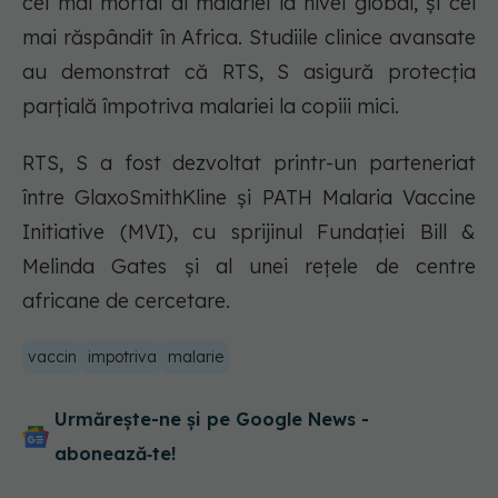
cel mai mortal al malariei la nivel global, și cel
mai răspândit în Africa. Studiile clinice avansate
au demonstrat că RTS, S asigură protecția
parțială împotriva malariei la copiii mici.
RTS, S a fost dezvoltat printr-un parteneriat
între GlaxoSmithKline și PATH Malaria Vaccine
Initiative (MVI), cu sprijinul Fundației Bill &
Melinda Gates și al unei rețele de centre
africane de cercetare.
vaccin
impotriva
malarie
Urmărește-ne și pe Google News -
abonează‑te!