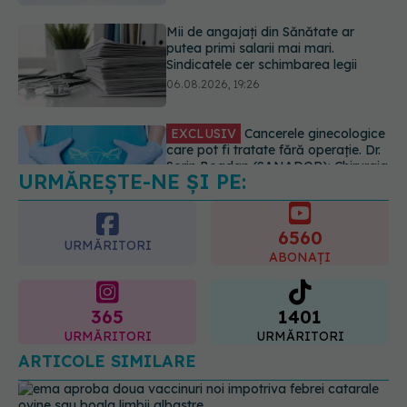
EXCLUSIV
Cancerele ginecologice
care pot fi tratate fără operație. Dr.
Sorin Bogdan (SANADOR): Chirurgia
este indicată doar punctual, pentru
anumite categorii de paciente
06.08.2026, 19:05
URMĂREȘTE-NE ȘI PE:
EXCLUSIV
Brahiterapie vs
radioterapie externă în cancerul
ginecologic. Dr. Sorin Bogdan
6560
(SANADOR) explică diferența și
URMĂRITORI
cum acționează tratamentul
ABONAȚI
06.08.2026, 22:49
365
1401
URMĂRITORI
URMĂRITORI
ARTICOLE SIMILARE
EMA aprobă două vaccinuri noi împotriva febrei
catarale ovine sau boala limbii albastre