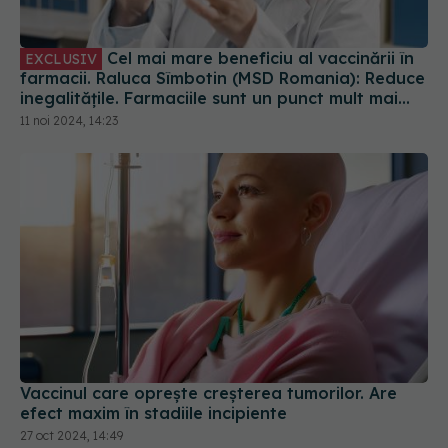
Cel mai mare beneficiu al vaccinării în
EXCLUSIV
farmacii. Raluca Sîmbotin (MSD Romania): Reduce
inegalitățile. Farmaciile sunt un punct mult mai
convenabil pentru vaccinare
11 noi 2024, 14:23
Vaccinul care oprește creșterea tumorilor. Are
efect maxim în stadiile incipiente
27 oct 2024, 14:49