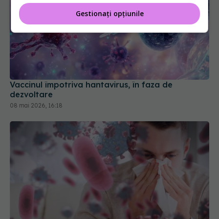
Gestionați opțiunile
Vaccinul împotriva hantavirus, în faza de
dezvoltare
08 mai 2026, 16:18
Virusul sincițial respirator: infecții respiratorii la