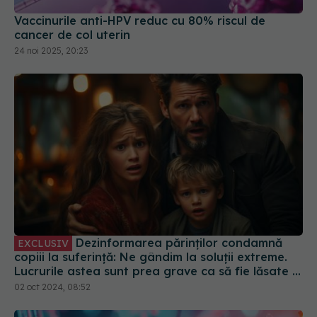
Vaccinurile anti-HPV reduc cu 80% riscul de
cancer de col uterin
24 noi 2025, 20:23
Dezinformarea părinților condamnă
EXCLUSIV
copiii la suferință: Ne gândim la soluții extreme.
Lucrurile astea sunt prea grave ca să fie lăsate la
decizia unor părinți care trăiesc într-o lume
02 oct 2024, 08:52
paralelă