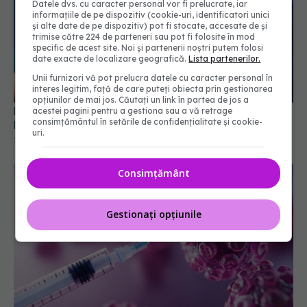
Datele dvs. cu caracter personal vor fi prelucrate, iar
informațiile de pe dispozitiv (cookie-uri, identificatori unici
și alte date de pe dispozitiv) pot fi stocate, accesate de și
trimise către 224 de parteneri sau pot fi folosite în mod
specific de acest site. Noi și partenerii noștri putem folosi
date exacte de localizare geografică.
Lista partenerilor.
Unii furnizori vă pot prelucra datele cu caracter personal în
interes legitim, față de care puteți obiecta prin gestionarea
opțiunilor de mai jos. Căutați un link în partea de jos a
FDA respinge proiectul unui vaccin antigripal pe
acestei pagini pentru a gestiona sau a vă retrage
consimțământul în setările de confidențialitate și cookie-
bază de ARN mesager
uri.
12 feb 2026, 09:52
Consimțământ
Gestionați opțiunile