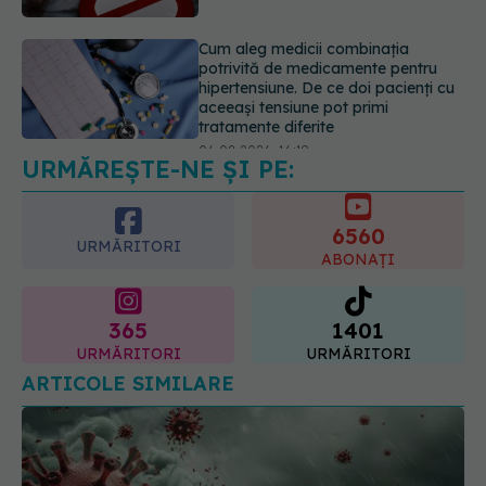
hipertensiune. De ce doi pacienți cu
aceeași tensiune pot primi
tratamente diferite
06.08.2026, 16:19
Mii de angajați din Sănătate ar
putea primi salarii mai mari.
Sindicatele cer schimbarea legii
URMĂREȘTE-NE ȘI PE:
06.08.2026, 19:26
6560
URMĂRITORI
ABONAȚI
365
1401
URMĂRITORI
URMĂRITORI
ARTICOLE SIMILARE