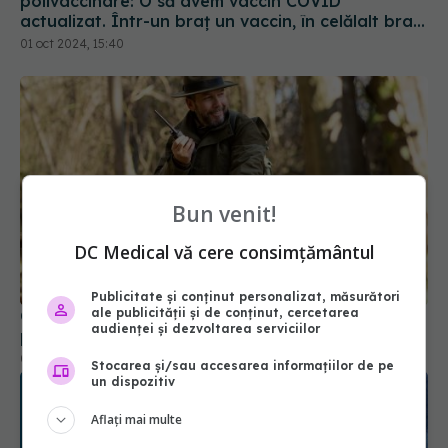
polivaccinare: O să avem vaccin COVID
actualizat. Într-un braț un vaccin, în celălalt braț
alt vaccin, în coapsă al treilea
01 oct 2024, 15:40
Bun venit!
DC Medical vă cere consimțământul
Publicitate și conținut personalizat, măsurători
ale publicității și de conținut, cercetarea
Ce vaccin ar trebui să își facă neapărat
audienței și dezvoltarea serviciilor
persoanele pasionate de vânătoare și drumeții
03 iul 2026, 09:45
Stocarea și/sau accesarea informațiilor de pe
un dispozitiv
Aflați mai multe