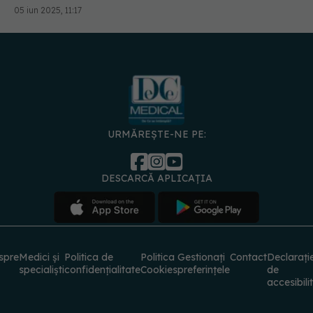
05 iun 2025, 11:17
URMĂREȘTE-NE PE:
DESCARCĂ APLICAȚIA
spre
Medici și
Politica de
Politica
Gestionați
Contact
Declarați
specialiști
confidențialitate
Cookies
preferințele
de
accesibili