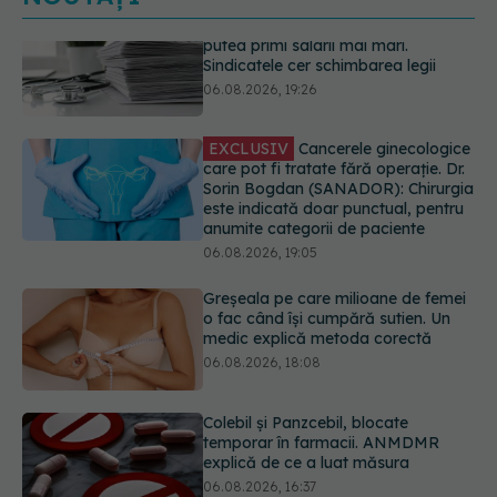
EXCLUSIV
Cancerele ginecologice
care pot fi tratate fără operație. Dr.
Sorin Bogdan (SANADOR): Chirurgia
este indicată doar punctual, pentru
anumite categorii de paciente
06.08.2026, 19:05
Greșeala pe care milioane de femei
o fac când își cumpără sutien. Un
medic explică metoda corectă
06.08.2026, 18:08
Colebil și Panzcebil, blocate
temporar în farmacii. ANMDMR
explică de ce a luat măsura
06.08.2026, 16:37
Cum aleg medicii combinația
potrivită de medicamente pentru