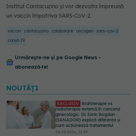
Institut Cantacuzino și vor dezvolta împreună
un vaccin împotriva SARS-CoV-2.
vaccin
cantacuzino
colaborare
oncogen
sars-cov-2
conid-19
Urmărește-ne și pe Google News -
abonează‑te!
NOUTĂȚI
EXCLUSIV
De ce unele paciente
cu cancer de col uterin nu mai ajung
la operație. Dr. Sorin Bogdan
(SANADOR): Intervenția
chirurgicală, doar în situații