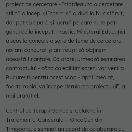
proiect de cercetare - întotdeauna o cercetare
ştii că o începi şi încerci să o duci la bun sfârşit,
dar pot să apară şi lucruri pe care nu le poţi
gândi de la început. Practic, Ministerul Educaţiei
a scos la concurs o serie de teme de cercetare,
noi am concurat şi am reuşit să obţinem
această finanţare. Ca atare, urmează semnarea
contractului - când colegii timişoreni vor veni la
Bucureşti pentru acest scop - apoi imediat,
foarte rapid, va începe derularea proiectului”, a
mai arătat el.
Centrul de Terapii Genice şi Celulare în
Tratamentul Cancerului – OncoGen din
Timişoara, a semnat un acord de colaborare cu