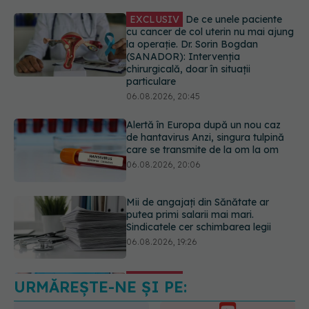
particulare
06.08.2026, 20:45
Alertă în Europa după un nou caz
de hantavirus Anzi, singura tulpină
care se transmite de la om la om
06.08.2026, 20:06
Mii de angajați din Sănătate ar
putea primi salarii mai mari.
Sindicatele cer schimbarea legii
06.08.2026, 19:26
EXCLUSIV
Cancerele ginecologice
care pot fi tratate fără operație. Dr.
Sorin Bogdan (SANADOR): Chirurgia
este indicată doar punctual, pentru
anumite categorii de paciente
06.08.2026, 19:05
URMĂREȘTE-NE ȘI PE:
EXCLUSIV
Brahiterapie vs
radioterapie externă în cancerul