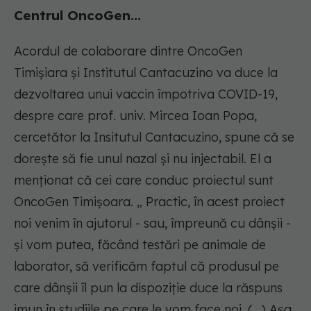
Centrul OncoGen...
Acordul de colaborare dintre OncoGen
Timișiara și Institutul Cantacuzino va duce la
dezvoltarea unui vaccin împotriva COVID-19,
despre care prof. univ. Mircea Ioan Popa,
cercetător la Insitutul Cantacuzino, spune că se
dorește să fie unul nazal și nu injectabil. El a
menționat că cei care conduc proiectul sunt
OncoGen Timișoara. „ Practic, în acest proiect
noi venim în ajutorul - sau, împreună cu dânşii -
şi vom putea, făcând testări pe animale de
laborator, să verificăm faptul că produsul pe
care dânşii îl pun la dispoziţie duce la răspuns
imun în studiile pe care le vom face noi. (...) Aşa