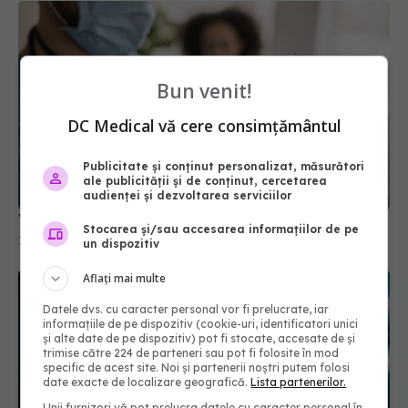
Bun venit!
DC Medical vă cere consimțământul
Publicitate și conținut personalizat, măsurători
ale publicității și de conținut, cercetarea
audienței și dezvoltarea serviciilor
Vaccinul anti-mpox, aprobat de OMS
Stocarea și/sau accesarea informațiilor de pe
14 oct 2024, 12:15
un dispozitiv
Aflați mai multe
Datele dvs. cu caracter personal vor fi prelucrate, iar
informațiile de pe dispozitiv (cookie-uri, identificatori unici
și alte date de pe dispozitiv) pot fi stocate, accesate de și
trimise către 224 de parteneri sau pot fi folosite în mod
specific de acest site. Noi și partenerii noștri putem folosi
date exacte de localizare geografică.
Lista partenerilor.
Unii furnizori vă pot prelucra datele cu caracter personal în