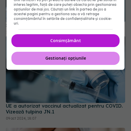
interes legitim, față de care puteți obiecta prin gestionarea
opțiunilor de mai jos. Căutați un link în partea de jos a
acestei pagini pentru a gestiona sau a vă retrage
consimțământul în setările de confidențialitate și cookie-
uri.
Substanța din vaccinuri care a stârnit panică
28 iun 2025, 19:56
Consimțământ
Gestionați opțiunile
UE a autorizat vaccinul actualizat pentru COVID.
Vizează tulpina JN.1
09 oct 2024, 18:07