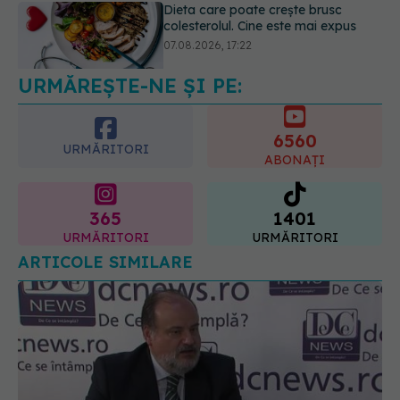
Ceaiul care ajută organismul să
lupte cu inflamația. Poate regla
glicemia și colesterolul
08.08.2026, 09:00
URMĂREȘTE-NE ȘI PE:
6560
URMĂRITORI
ABONAȚI
365
1401
URMĂRITORI
URMĂRITORI
ARTICOLE SIMILARE