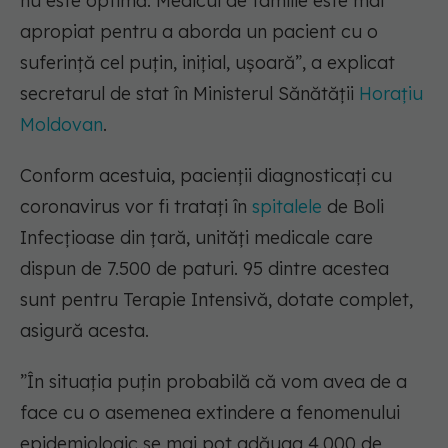
nu este optimă. Medicul de familie este mai
apropiat pentru a aborda un pacient cu o
suferință cel puțin, inițial, ușoară”,
a explicat
secretarul de stat în Ministerul Sănătății
Horațiu
Moldovan
.
Conform acestuia, pacienții diagnosticați cu
coronavirus vor fi tratați în
spitalele
de Boli
Infecțioase din țară, unități medicale care
dispun de 7.500 de paturi. 95 dintre acestea
sunt pentru Terapie Intensivă, dotate complet,
asigură acesta.
”În situația puțin probabilă că vom avea de a
face cu o asemenea extindere a fenomenului
epidemiologic se mai pot adăuga 4.000 de