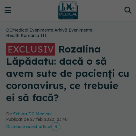
DCMedical
›
Evenimente
›
Arhivă Evenimente
›
Health Romania III
Rozalina
EXCLUSIV
Lăpădatu: dacă o să
avem sute de pacienți cu
coronavirus, ce trebuie
ei să facă?
De
Echipa DC Medical
Publicat pe 27 feb 2020, 23:40
Distribuie acest articol