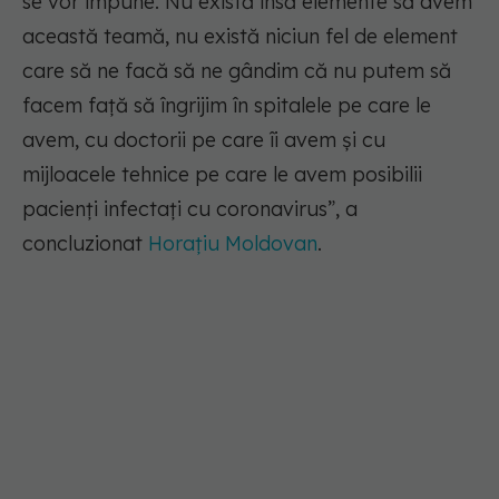
se vor impune. Nu există însă elemente să avem
această teamă, nu există niciun fel de element
care să ne facă să ne gândim că nu putem să
facem față să îngrijim în spitalele pe care le
avem, cu doctorii pe care îi avem și cu
mijloacele tehnice pe care le avem posibilii
pacienți infectați cu coronavirus”, a
concluzionat
Horațiu Moldovan
.