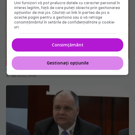
Unii furnizori vă pot prelucra datele cu caracter personal în
interes legitim, față de care puteți obiecta prin gestionarea
opțiunilor de mai jos. Căutați un link în partea de jos a
acestei pagini pentru a gestiona sau a vă retrage
consimțământul în setările de confidențialitate și cookie-
uri.
Consimțământ
Iulian Pope, Sanitas: de luna viitoare
Gestionați opțiunile
EXCLUSIV
nu vor mai putea acorda creșterile salariale
27 feb 2020, 19:33