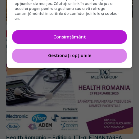
opțiunilor de mai jos. Căutați un link în partea de jos a
acestei pagini pentru a gestiona sau a vă retrage
consimțământul în setările de confidențialitate și cookie-
uri.
Rozalina Lăpădatu: decontarea
EXCLUSIV
Consimțământ
concediilor medicale pentru angajatori e
întârziată
27 feb 2020, 23:21
Gestionați opțiunile
Health Romania – Ediția a III-a: FINANȚAREA