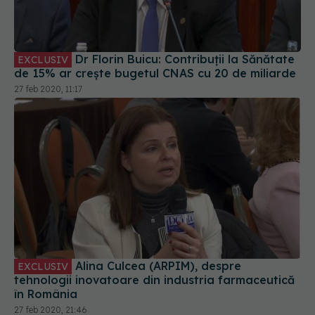
Dr Florin Buicu: Contribuții la Sănătate
EXCLUSIV
de 15% ar crește bugetul CNAS cu 20 de miliarde
27 feb 2020, 11:17
Alina Culcea (ARPIM), despre
EXCLUSIV
tehnologii inovatoare din industria farmaceutică
în România
27 feb 2020, 21:46