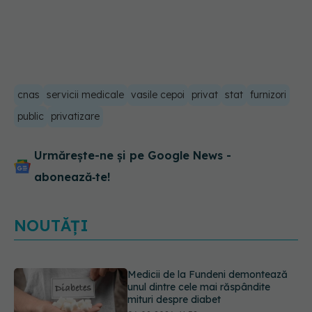
cnas
servicii medicale
vasile cepoi
privat
stat
furnizori
public
privatizare
Urmărește-ne și pe Google News -
abonează‑te!
NOUTĂȚI
EXCLUSIV
Tratamentul modern al
cancerelor ginecologice. Dr. Sorin
Bogdan (SANADOR), la DC Medical