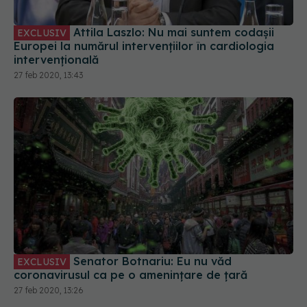
Attila Laszlo: Nu mai suntem codașii
EXCLUSIV
Europei la numărul intervențiilor în cardiologia
intervențională
27 feb 2020, 13:43
Senator Botnariu: Eu nu văd
EXCLUSIV
coronavirusul ca pe o amenințare de țară
27 feb 2020, 13:26