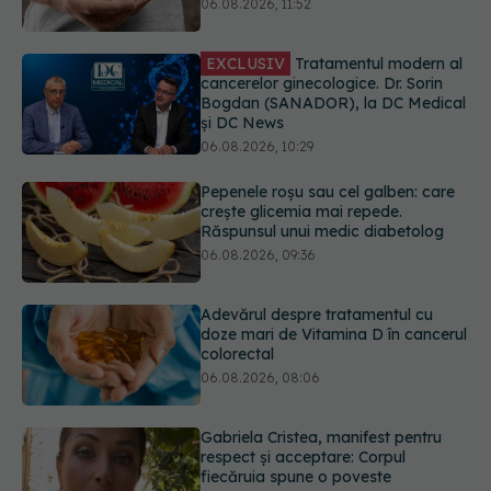
și DC News
06.08.2026, 10:29
Pepenele roșu sau cel galben: care
crește glicemia mai repede.
Răspunsul unui medic diabetolog
06.08.2026, 09:36
Adevărul despre tratamentul cu
doze mari de Vitamina D în cancerul
colorectal
06.08.2026, 08:06
Gabriela Cristea, manifest pentru
respect și acceptare: Corpul
fiecăruia spune o poveste
05.08.2026, 21:23
Medicii de la Fundeni demontează
unul dintre cele mai răspândite
mituri despre diabet