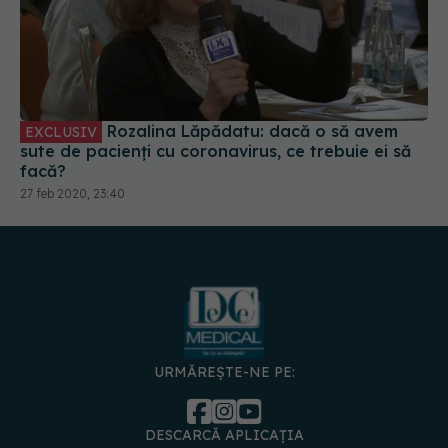
Rozalina Lăpădatu: dacă o să avem
EXCLUSIV
sute de pacienți cu coronavirus, ce trebuie ei să
facă?
27 feb 2020, 23:40
URMĂREȘTE-NE PE:
DESCARCĂ APLICAȚIA