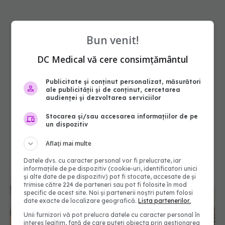
Bun venit!
DC Medical vă cere consimțământul
Publicitate și conținut personalizat, măsurători
ale publicității și de conținut, cercetarea
audienței și dezvoltarea serviciilor
Stocarea și/sau accesarea informațiilor de pe
un dispozitiv
Aflați mai multe
Datele dvs. cu caracter personal vor fi prelucrate, iar
informațiile de pe dispozitiv (cookie-uri, identificatori unici
și alte date de pe dispozitiv) pot fi stocate, accesate de și
trimise către 224 de parteneri sau pot fi folosite în mod
specific de acest site. Noi și partenerii noștri putem folosi
date exacte de localizare geografică.
Lista partenerilor.
Unii furnizori vă pot prelucra datele cu caracter personal în
interes legitim, față de care puteți obiecta prin gestionarea