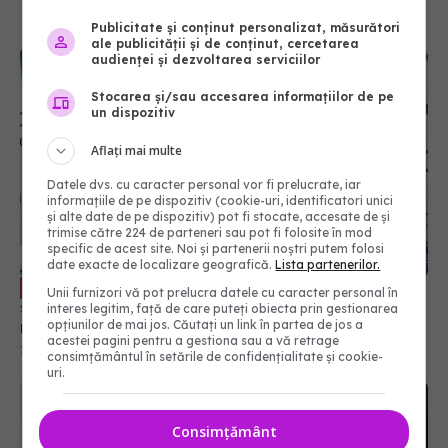
Publicitate și conținut personalizat, măsurători
ale publicității și de conținut, cercetarea
audienței și dezvoltarea serviciilor
Stocarea și/sau accesarea informațiilor de pe
un dispozitiv
Aflați mai multe
Datele dvs. cu caracter personal vor fi prelucrate, iar
informațiile de pe dispozitiv (cookie-uri, identificatori unici
și alte date de pe dispozitiv) pot fi stocate, accesate de și
trimise către 224 de parteneri sau pot fi folosite în mod
specific de acest site. Noi și partenerii noștri putem folosi
date exacte de localizare geografică.
Lista partenerilor.
Dr Horațiu Moldovan, explicații
EXCLUSIV
Unii furnizori vă pot prelucra datele cu caracter personal în
suplimentare despre liberalizarea programelor
interes legitim, față de care puteți obiecta prin gestionarea
opțiunilor de mai jos. Căutați un link în partea de jos a
naționale de sănătate
acestei pagini pentru a gestiona sau a vă retrage
27 feb 2020, 17:12
consimțământul în setările de confidențialitate și cookie-
uri.
Consimțământ