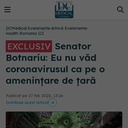
DCMedical
›
Evenimente
›
Arhivă Evenimente
›
Health Romania III
Senator
EXCLUSIV
Botnariu: Eu nu văd
coronavirusul ca pe o
amenințare de țară
Publicat pe 27 feb 2020, 13:26
Distribuie acest articol