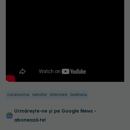
coronavirus
senator
isterizare
bodnariu
Urmărește-ne și pe Google News -
abonează‑te!