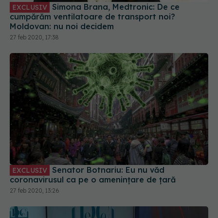
Simona Brana, Medtronic: De ce
EXCLUSIV
cumpărăm ventilatoare de transport noi?
Moldovan: nu noi decidem
27 feb 2020, 17:38
Senator Botnariu: Eu nu văd
EXCLUSIV
coronavirusul ca pe o amenințare de țară
27 feb 2020, 13:26