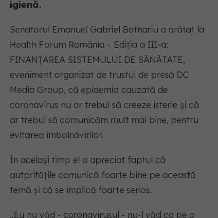
igienă.
Senatorul Emanuel Gabriel Botnariu a arătat la
Health Forum România – Ediția a III-a:
FINANȚAREA SISTEMULUI DE SĂNĂTATE,
eveniment organizat de trustul de presă DC
Media Group, că epidemia cauzată de
coronavirus nu ar trebui să creeze isterie și că
ar trebui să comunicăm mult mai bine, pentru
evitarea îmbolnăvirilor.
În același timp el a apreciat faptul că
autpritățile comunică foarte bine pe această
temă și că se implică foarte serios.
„Eu nu văd - coronavirusul - nu-l văd ca pe o