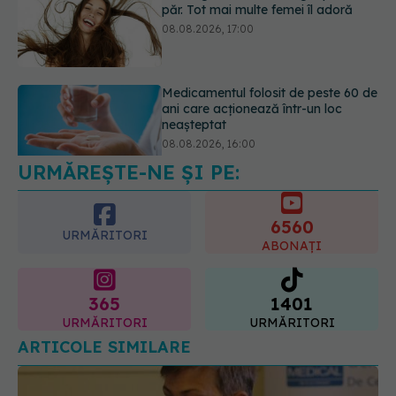
ani care acționează într-un loc
neașteptat
08.08.2026, 16:00
Transpirații nocturne: semnul ignorat
care poate ascunde probleme
serioase de sănătate
08.08.2026, 20:00
URMĂREȘTE-NE ȘI PE:
6560
URMĂRITORI
ABONAȚI
365
1401
URMĂRITORI
URMĂRITORI
ARTICOLE SIMILARE