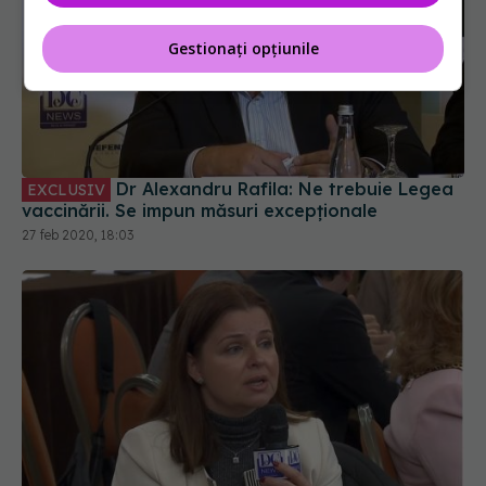
Gestionați opțiunile
Dr Alexandru Rafila: Ne trebuie Legea
EXCLUSIV
vaccinării. Se impun măsuri excepționale
27 feb 2020, 18:03