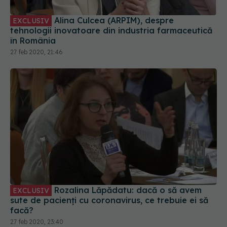
Alina Culcea (ARPIM), despre
EXCLUSIV
tehnologii inovatoare din industria farmaceutică
în România
27 feb 2020, 21:46
Rozalina Lăpădatu: dacă o să avem
EXCLUSIV
sute de pacienți cu coronavirus, ce trebuie ei să
facă?
27 feb 2020, 23:40