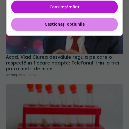
Consimțământ
Gestionați opțiunile
Acad. Vlad Ciurea dezvăluie regula pe care o
respectă în fiecare noapte: Telefonul îl țin la trei-
patru metri de mine
02 aug 2026, 22:37