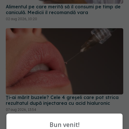
Alimentul pe care merită să îl consumi pe timp de
caniculă. Medicii îl recomandă vara
02 aug 2026, 10:20
Ți-ai mărit buzele? Cele 4 greșeli care pot strica
rezultatul după injectarea cu acid hialuronic
07 aug 2026, 13:54
Bun venit!