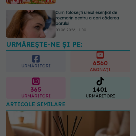
09.08.2026, 11:00
Ce este testul TORCH și cine trebuie
să-l facă. Ce înseamnă un rezultat
pozitiv
09.08.2026, 13:00
URMĂREȘTE-NE ȘI PE:
6560
URMĂRITORI
ABONAȚI
365
1401
URMĂRITORI
URMĂRITORI
ARTICOLE SIMILARE