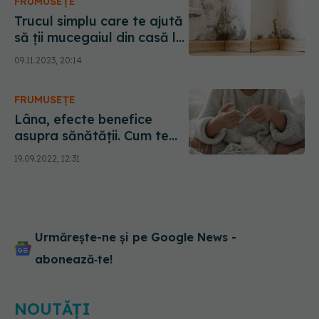
FRUMUSEȚE
Trucul simplu care te ajută
să ții mucegaiul din casă la
distanță. Durează doar
09.11.2023, 20:14
câteva secunde și trebuie
făcut dimineața. Greșeala
FRUMUSEȚE
pe care o faci când cureți
mucegaiul
Lâna, efecte benefice
asupra sănătății. Cum te
ajută
19.09.2022, 12:31
Urmărește-ne și pe Google News -
abonează‑te!
NOUTĂȚI