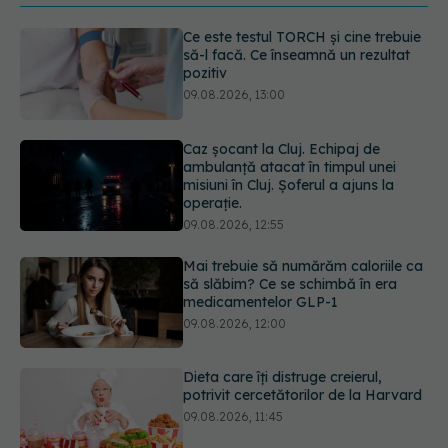
Caz șocant la Cluj. Echipaj de
ambulanță atacat în timpul unei
misiuni în Cluj. Șoferul a ajuns la
operație.
09.08.2026, 12:55
Mai trebuie să numărăm caloriile ca
să slăbim? Ce se schimbă în era
medicamentelor GLP-1
09.08.2026, 12:00
Dieta care îți distruge creierul,
potrivit cercetătorilor de la Harvard
09.08.2026, 11:45
Cum folosești uleiul esențial de
rozmarin pentru a opri căderea
părului