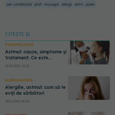
aer conditionat
praf
mucegai
alergii
astm
polen
CITEȘTE ȘI
PNEUMOLOGIE
Astmul: cauze, simptome și
tratament. Ce este
SPIROMETRIA
13.03.2022, 15:22
ALERGOLOGIE
Alergiile, astmul: cum să le
eviți de sărbători
29.11.2019, 06:23