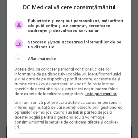
DC Medical vă cere consimțământul
Publicitate și conținut personalizat, măsurători
ale publicității și de conținut, cercetarea
audienței și dezvoltarea serviciilor
Stocarea și/sau accesarea informațiilor de pe
un dispozitiv
Aflați mai multe
Datele dvs. cu caracter personal vor fi prelucrate, iar
informațiile de pe dispozitiv (cookie-uri, identificatori unici
și alte date de pe dispozitiv) pot fi stocate, accesate de și
trimise către 224 de parteneri sau pot fi folosite în mod
specific de acest site. Noi și partenerii noștri putem folosi
date exacte de localizare geografică.
Lista partenerilor.
Unii furnizori vă pot prelucra datele cu caracter personal în
interes legitim, față de care puteți obiecta prin gestionarea
opțiunilor de mai jos. Căutați un link în partea de jos a
acestei pagini pentru a gestiona sau a vă retrage
consimțământul în setările de confidențialitate și cookie-
uri.