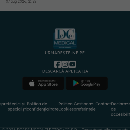
07 aug 2026, 21:29
URMĂREȘTE-NE PE:
DESCARCĂ APLICAȚIA
spre
Medici și
Politica de
Politica
Gestionați
Contact
Declarați
specialiști
confidențialitate
Cookies
preferințele
de
accesibili