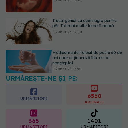
Medicamentul folosit de peste 60 de
ani care acționează într-un loc
neașteptat
08.08.2026, 16:00
Transpirații nocturne: semnul ignorat
care poate ascunde probleme
serioase de sănătate
08.08.2026, 20:00
URMĂREȘTE-NE ȘI PE:
6560
URMĂRITORI
ABONAȚI
365
1401
URMĂRITORI
URMĂRITORI