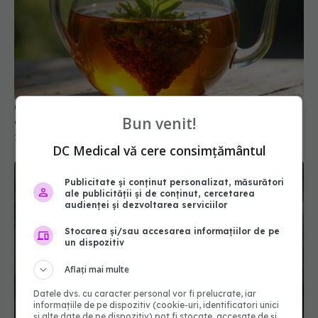
Ceaiul banal care poate scădea tensiunea
Bun venit!
arterială fără pastile
10 mai 2025, 14:18
DC Medical vă cere consimțământul
Publicitate și conținut personalizat, măsurători
ale publicității și de conținut, cercetarea
audienței și dezvoltarea serviciilor
Stocarea și/sau accesarea informațiilor de pe
un dispozitiv
Aflați mai multe
Datele dvs. cu caracter personal vor fi prelucrate, iar
informațiile de pe dispozitiv (cookie-uri, identificatori unici
și alte date de pe dispozitiv) pot fi stocate, accesate de și