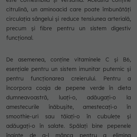
citrulină, un aminoacid care poate îmbunătăți
circulația sângelui și reduce tensiunea arterială,
precum și fibre pentru un sistem digestiv
funcțional.
De asemenea, conține vitaminele C și B6,
esențiale pentru un sistem imunitar puternic și
pentru funcționarea creierului. Pentru a
încorpora coaja de pepene verde în dieta
dumneavoastră, luați-o, adăugați-o la
amestecurile înăbușite, amestecați-o în
smoothie-uri sau tăiați-o în cubulețe și
adăugați-o în salate. Spălați bine pepenele
înainte de a-l mânca pentru a elimina