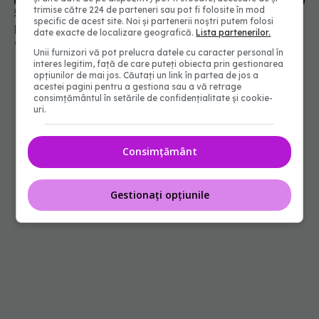
trimise către 224 de parteneri sau pot fi folosite în mod
5 legume care te hidratează mai bine decât un
specific de acest site. Noi și partenerii noștri putem folosi
pahar cu apă
date exacte de localizare geografică.
Lista partenerilor.
02 iul 2025, 14:48
Unii furnizori vă pot prelucra datele cu caracter personal în
interes legitim, față de care puteți obiecta prin gestionarea
opțiunilor de mai jos. Căutați un link în partea de jos a
acestei pagini pentru a gestiona sau a vă retrage
consimțământul în setările de confidențialitate și cookie-
uri.
Consimțământ
Gestionați opțiunile