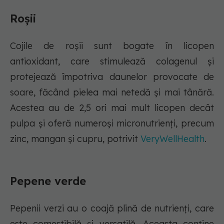
Roșii
Cojile de roșii sunt bogate în licopen
antioxidant, care stimulează colagenul și
protejează împotriva daunelor provocate de
soare, făcând pielea mai netedă și mai tânără.
Acestea au de 2,5 ori mai mult licopen decât
pulpa și oferă numeroși micronutrienți, precum
zinc, mangan și cupru, potrivit
VeryWellHealth
.
Pepene verde
Pepenii verzi au o coajă plină de nutrienți, care
este comestibilă și versatilă. Aceasta conține