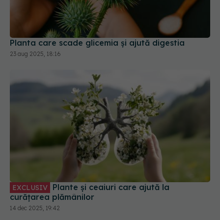
Planta care scade glicemia și ajută digestia
23 aug 2025, 18:16
Plante și ceaiuri care ajută la
EXCLUSIV
curățarea plămânilor
14 dec 2025, 19:42