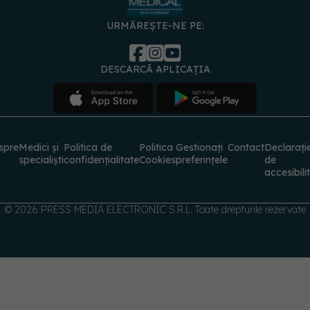
URMĂREȘTE-NE PE:
DESCARCĂ APLICAȚIA
spre
Medici și
Politica de
Politica
Gestionați
Contact
Declarați
specialiști
confidențialitate
Cookies
preferințele
de
accesibili
© 2026 PRESS MEDIA ELECTRONIC S.R.L. Toate drepturile rezervate