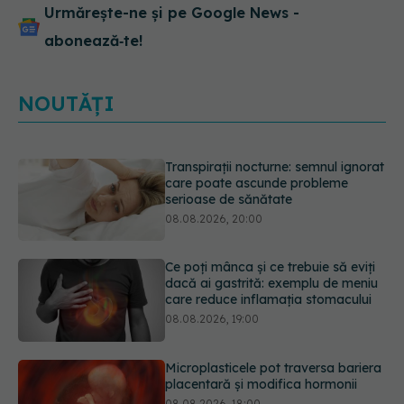
Urmărește-ne și pe Google News -
abonează‑te!
NOUTĂȚI
Ce poți mânca și ce trebuie să eviți
dacă ai gastrită: exemplu de meniu
care reduce inflamația stomacului
08.08.2026, 19:00
Microplasticele pot traversa bariera
placentară și modifica hormonii
08.08.2026, 18:00
Trucul genial cu ceai negru pentru
păr. Tot mai multe femei îl adoră
08.08.2026, 17:00