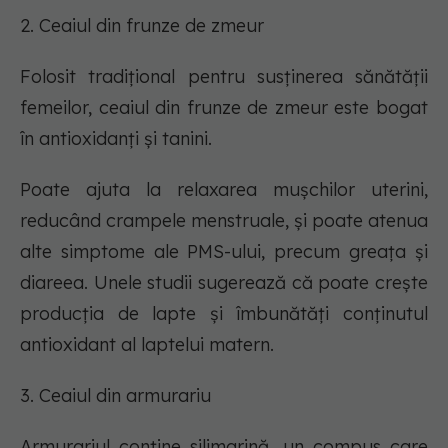
2. Ceaiul din frunze de zmeur
Folosit tradițional pentru susținerea sănătății
femeilor, ceaiul din frunze de zmeur este bogat
în antioxidanți și tanini.
Poate ajuta la relaxarea mușchilor uterini,
reducând crampele menstruale, și poate atenua
alte simptome ale PMS-ului, precum greața și
diareea. Unele studii sugerează că poate crește
producția de lapte și îmbunătăți conținutul
antioxidant al laptelui matern.
3. Ceaiul din armurariu
Armurariul conține silimarină, un compus care