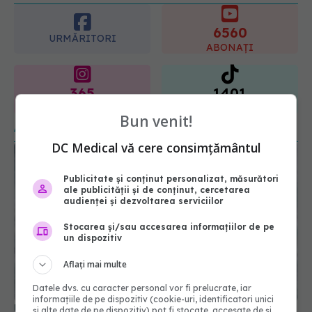
08.08.2026, 20:00
URMĂRITORI
ABONAȚI
365
1401
URMĂRITORI
URMĂRITORI
ARTICOLE SIMILARE
Bun venit!
DC Medical vă cere consimțământul
Publicitate și conținut personalizat, măsurători
ale publicității și de conținut, cercetarea
audienței și dezvoltarea serviciilor
Stocarea și/sau accesarea informațiilor de pe
un dispozitiv
Aflați mai multe
Un vârf din acest condiment poate provoca
vânătăi și sângerare
Datele dvs. cu caracter personal vor fi prelucrate, iar
informațiile de pe dispozitiv (cookie-uri, identificatori unici
03 feb 2026, 20:13
și alte date de pe dispozitiv) pot fi stocate, accesate de și