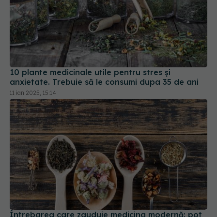
10 plante medicinale utile pentru stres și
anxietate. Trebuie să le consumi dupa 35 de ani
11 ian 2025, 15:14
Întrebarea care zguduie medicina modernă: pot
plantele să devină „farmacia viitorului”? Ce spune
știința