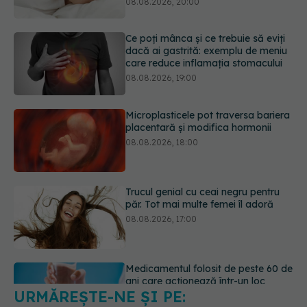
08.08.2026, 19:00
Microplasticele pot traversa bariera
placentară și modifica hormonii
08.08.2026, 18:00
Trucul genial cu ceai negru pentru
păr. Tot mai multe femei îl adoră
08.08.2026, 17:00
Medicamentul folosit de peste 60 de
ani care acționează într-un loc
neașteptat
08.08.2026, 16:00
URMĂREȘTE-NE ȘI PE:
Transpirații nocturne: semnul ignorat
care poate ascunde probleme
serioase de sănătate
6560