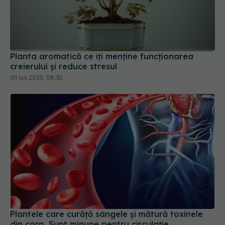
Planta aromatică ce îți menține funcționarea
creierului și reduce stresul
09 iun 2025, 08:30
Plantele care curăță sângele și mătură toxinele
din corp. Sunt minune pentru circulație
29 sep 2025, 19:11