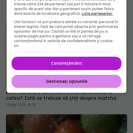
trimise către 224 de parteneri sau pot fi folosite în mod
specific de acest site. Noi și partenerii noștri putem folosi
date exacte de localizare geografică.
Lista partenerilor.
Unii furnizori vă pot prelucra datele cu caracter personal în
interes legitim, față de care puteți obiecta prin gestionarea
opțiunilor de mai jos. Căutați un link în partea de jos a
acestei pagini pentru a gestiona sau a vă retrage
consimțământul în setările de confidențialitate și cookie-
uri.
Consimțământ
Este matcha o alternativă mai sănătoasă la
Gestionați opțiunile
cafea? Iată ce trebuie să știți despre matcha
13 mai 2025, 18:18