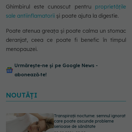
Ghimbirul este cunoscut pentru
proprietățile
sale antiinflamatorii
și poate ajuta la digestie.
Poate atenua greața și poate calma un stomac
deranjat, ceea ce poate fi benefic în timpul
menopauzei.
Urmărește-ne și pe Google News -
abonează‑te!
NOUTĂȚI
Ce poți mânca și ce trebuie să eviți
dacă ai gastrită: exemplu de meniu
care reduce inflamația stomacului