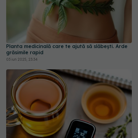
Planta medicinală care te ajută să slăbești. Arde
grăsimile rapid
03 iun 2025, 23:34
Ceaiul de schinduf, remediu natural pentru
reglarea glicemiei. Are efect antiinflamator