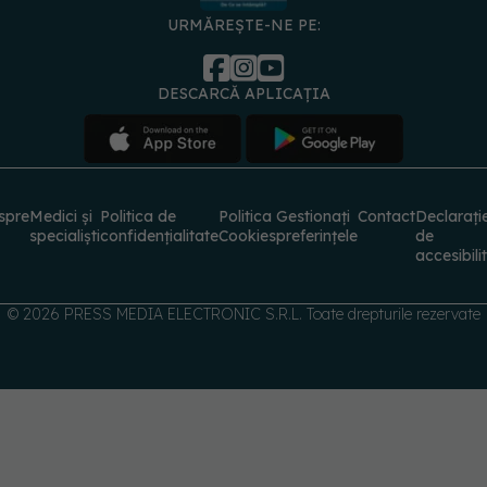
spre
Medici și
Politica de
Politica
Gestionați
Contact
Declarați
specialiști
confidențialitate
Cookies
preferințele
de
accesibili
© 2026 PRESS MEDIA ELECTRONIC S.R.L. Toate drepturile rezervate