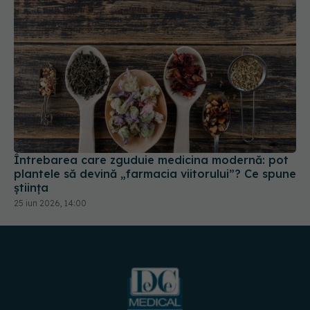
Întrebarea care zguduie medicina modernă: pot
plantele să devină „farmacia viitorului”? Ce spune
știința
25 iun 2026, 14:00
URMĂREȘTE-NE PE:
DESCARCĂ APLICAȚIA