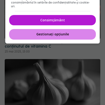
consimțământul în setările de confidențialitate și cookie-
uri.
Șase fructe care surclasează portocala la
Consimțământ
conținutul de vitamina C
25 mai 2025, 15:00
Gestionați opțiunile
Singurul aliment care îți reglează tensiunea
arterială - și NU e usturoiul!
19 apr 2025, 15:15