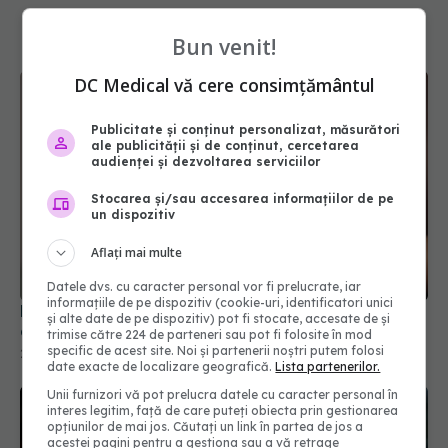
Bun venit!
DC Medical vă cere consimțământul
Publicitate și conținut personalizat, măsurători
ale publicității și de conținut, cercetarea
audienței și dezvoltarea serviciilor
Stocarea și/sau accesarea informațiilor de pe
un dispozitiv
Băutura delicioasă care poate reduce
colesterolul rău datorită proprietăților sale
Aflați mai multe
23 mar 2025, 17:00
Datele dvs. cu caracter personal vor fi prelucrate, iar
informațiile de pe dispozitiv (cookie-uri, identificatori unici
și alte date de pe dispozitiv) pot fi stocate, accesate de și
trimise către 224 de parteneri sau pot fi folosite în mod
specific de acest site. Noi și partenerii noștri putem folosi
date exacte de localizare geografică.
Lista partenerilor.
Unii furnizori vă pot prelucra datele cu caracter personal în
interes legitim, față de care puteți obiecta prin gestionarea
opțiunilor de mai jos. Căutați un link în partea de jos a
acestei pagini pentru a gestiona sau a vă retrage