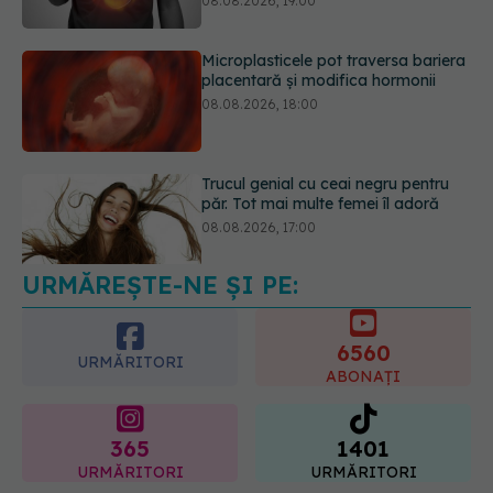
Trucul genial cu ceai negru pentru
păr. Tot mai multe femei îl adoră
08.08.2026, 17:00
URMĂREȘTE-NE ȘI PE:
Simptomele infecției cu Helicobacter
pylori. Se poate trăi cu această
bacterie în stomac?
6560
09.08.2026, 09:00
URMĂRITORI
ABONAȚI
365
1401
URMĂRITORI
URMĂRITORI
ARTICOLE SIMILARE