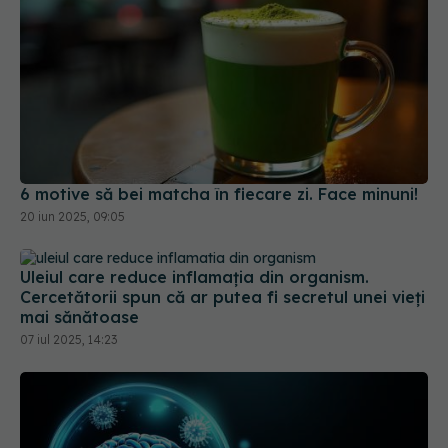
6 motive să bei matcha în fiecare zi. Face minuni!
20 iun 2025, 09:05
Uleiul care reduce inflamația din organism.
Cercetătorii spun că ar putea fi secretul unei vieți
mai sănătoase
07 iul 2025, 14:23