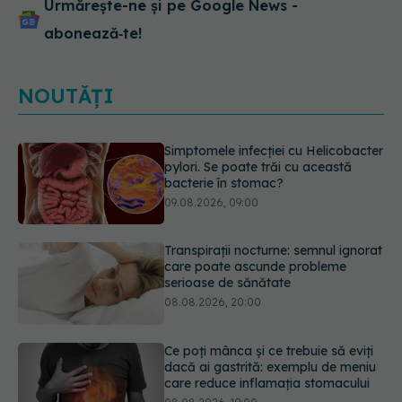
Urmărește-ne și pe Google News -
abonează‑te!
NOUTĂȚI
Transpirații nocturne: semnul ignorat
care poate ascunde probleme
serioase de sănătate
08.08.2026, 20:00
Ce poți mânca și ce trebuie să eviți
dacă ai gastrită: exemplu de meniu
care reduce inflamația stomacului
08.08.2026, 19:00
Microplasticele pot traversa bariera
placentară și modifica hormonii
08.08.2026, 18:00