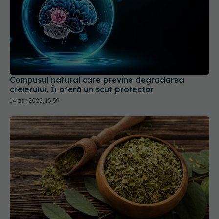
Compusul natural care previne degradarea
creierului. Îi oferă un scut protector
14 apr 2025, 15:59
Planta care ar putea trata cancerul de sân:
protejează ficatul și ajută la slăbit
07 apr 2026, 13:31