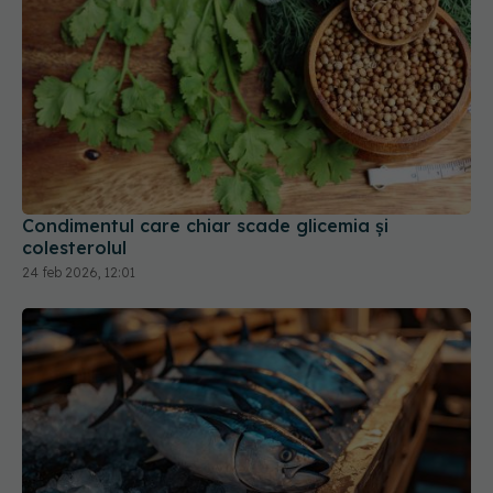
Condimentul care chiar scade glicemia și
colesterolul
24 feb 2026, 12:01
Sardinele, superalimentul la conservă. Conținut
ridicat de Omega-3