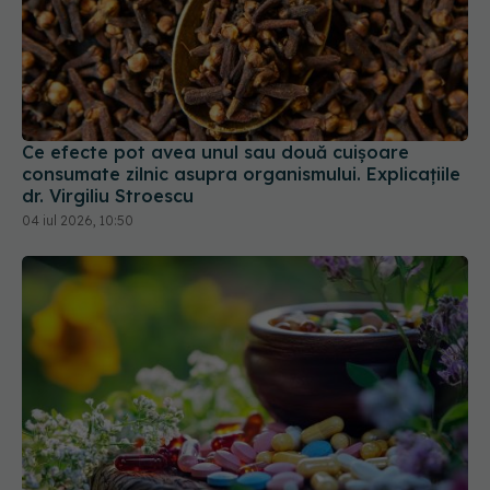
Ce efecte pot avea unul sau două cuișoare
consumate zilnic asupra organismului. Explicațiile
dr. Virgiliu Stroescu
04 iul 2026, 10:50
Plantele care anulează efectul medicamentelor.
Top remedii naturiste cu riscuri
18 feb 2026, 13:14