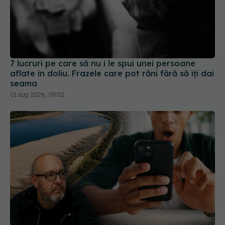
7 lucruri pe care să nu i le spui unei persoane
aflate în doliu. Frazele care pot răni fără să îți dai
seama
01 aug 2026, 09:02
De ce milioane de oameni ajung să
EXCLUSIV
creadă teoriile conspirației. Psihologul Radu Leca
explică ce se întâmplă în creier