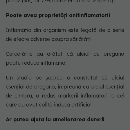
paraziților, iar 77% dintre ei au fost vindecați.
Poate avea proprietăți antiinflamatorii
Inflamația din organism este legată de o serie
de efecte adverse asupra sănătății.
Cercetările au arătat că uleiul de oregano
poate reduce inflamația.
Un studiu pe șoareci a constatat că uleiul
esențial de oregano, împreună cu uleiul esențial
de cimbru, a redus markerii inflamatori la cei
care au avut colită indusă artificial.
Ar putea ajuta la ameliorarea durerii