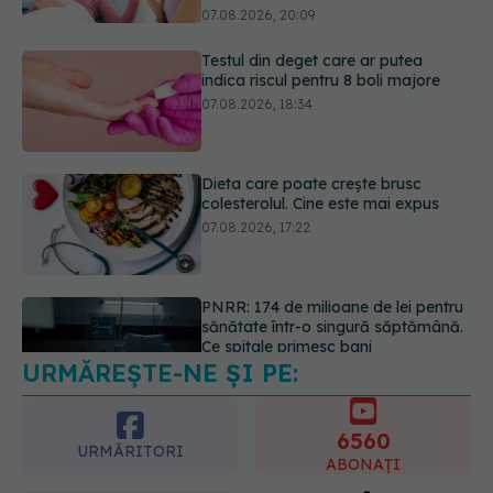
Dieta care poate crește brusc
colesterolul. Cine este mai expus
07.08.2026, 17:22
PNRR: 174 de milioane de lei pentru
sănătate într-o singură săptămână.
Ce spitale primesc bani
07.08.2026, 16:41
URMĂREȘTE-NE ȘI PE:
Ce spune culoarea ta preferată
despre vârsta pe care o ai. Care
este "codul cromatic" al generațiilor
6560
07.08.2026, 21:29
URMĂRITORI
ABONAȚI
365
1401
URMĂRITORI
URMĂRITORI