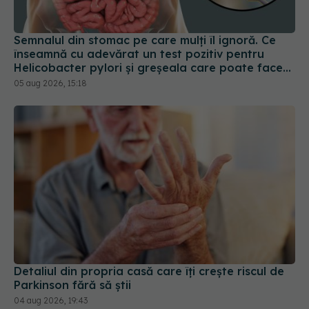
înseamnă cu adevărat un test pozitiv pentru
Helicobacter pylori și greșeala care poate face
tratamentul mult mai dificil
05 aug 2026, 15:18
Detaliul din propria casă care îți crește riscul de
Parkinson fără să știi
04 aug 2026, 19:43