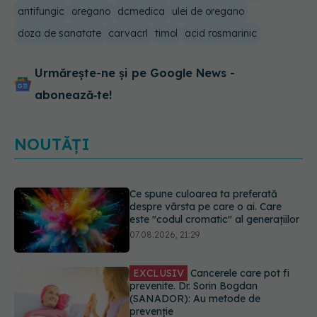
antifungic
oregano
dcmedica
ulei de oregano
doza de sanatate
carvacrl
timol
acid rosmarinic
Urmărește-ne și pe Google News -
abonează‑te!
NOUTĂȚI
EXCLUSIV
Cancerele care pot fi
prevenite. Dr. Sorin Bogdan
(SANADOR): Au metode de
prevenție
07.08.2026, 20:09
Testul din deget care ar putea
indica riscul pentru 8 boli majore
07.08.2026, 18:34