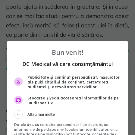
poate ajuta în scăderea în greutate. Și în acest
caz se mai fac studii pentru a demonstra acest
efect, însă merită să folosiți acest ulei în dietă,
ca parte dintr-un stil de viață sănătos.
Vezi și:
Activitatea fizică regulată, asociată cu o
Bun venit!
bună funcționare a creierului la adulții în vârstă.
DC Medical vă cere consimțământul
Câți pași sunt necesari pentru a evita demența
Publicitate și conținut personalizat, măsurători
ale publicității și de conținut, cercetarea
audienței și dezvoltarea serviciilor
Uleiul de oregano, precauții
Stocarea și/sau accesarea informațiilor de pe
un dispozitiv
Ca urmare a acțiunii sale antimicrobiene, uleiul
Aflați mai multe
de oregano poate fi toxic pentru oameni, mai
Datele dvs. cu caracter personal vor fi prelucrate, iar
mult, utilizarea neadecvată a uleiului de
informațiile de pe dispozitiv (cookie-uri, identificatori unici
și alte date de pe dispozitiv) pot fi stocate, accesate de și