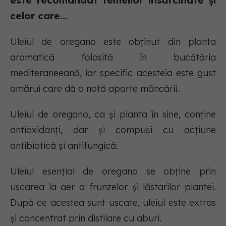
este recomandat femeilor însărcinate și
celor care...
Uleiul de oregano este obținut din planta
aromatică folosită în bucătăria
mediteraneeană, iar specific acesteia este gust
amărui care dă o notă aparte mâncării.
Uleiul de oregano, ca și planta în sine, conține
antioxidanți, dar și compuși cu acțiune
antibiotică și antifungică.
Uleiul esențial de oregano se obține prin
uscarea la aer a frunzelor și lăstarilor plantei.
După ce acestea sunt uscate, uleiul este extras
și concentrat prin distilare cu aburi.