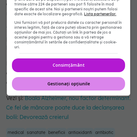
oregano poate provoca iritații ale pielii, ale
trimise către 224 de parteneri sau pot fi folosite în mod
specific de acest site. Noi și partenerii noștri putem folosi
mucoasei nazale și ale gurii.
date exacte de localizare geografică.
Lista partenerilor.
Unii furnizori vă pot prelucra datele cu caracter personal în
interes legitim, față de care puteți obiecta prin gestionarea
Trebuie reținut faptul că uleiul de oregano
opțiunilor de mai jos. Căutați un link în partea de jos a
acestei pagini pentru a gestiona sau a vă retrage
poate interacționa cu unele medicamente și să
consimțământul în setările de confidențialitate și cookie-
le scadă efectul acestora.
uri.
De asemenea, extractul de ulei de oregano nu
Consimțământ
este recomandat femeilor însărcinate și celor
care alăptează.
Gestionați opțiunile
Vezi și:
Boala Alzheimer, nou factor determinant.
Ce fel de mâncare poate duce la declanșarea
bolii: Devorează creierul
medical
sanatate
beneficii
antioxidanti
antibiotic