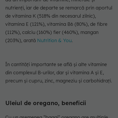
nutrienți, iar de departe se remarcă prin aportul
de vitamina K (518% din necesarul zilnic),
vitamina E (121%), vitamina B6 (80%), de fibre
(112%), calciu (160%) fier (460%), mangan
(203%), arată
Nutrition & You
.
În cantități importante se află și alte vitamine
din complexul B-urilor, dar și vitamina A și E,
precum și cupru, zinc, magneziu și carbohidrați.
Uleiul de oregano, beneficii
Cu un asemenea ”bagaj” oregano are multiple