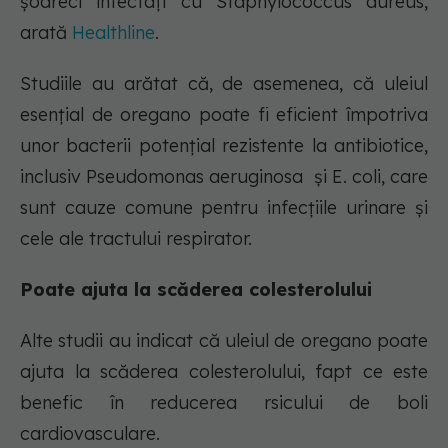
șoareci infectați cu Staphylococcus aureus,
arată
Healthline
.
Studiile au arătat că, de asemenea, că uleiul
esențial de oregano poate fi eficient împotriva
unor bacterii potențial rezistente la antibiotice,
inclusiv Pseudomonas aeruginosa și E. coli, care
sunt cauze comune pentru infecțiile urinare și
cele ale tractului respirator.
Poate ajuta la scăderea colesterolului
Alte studii au indicat că uleiul de oregano poate
ajuta la scăderea colesterolului, fapt ce este
benefic în reducerea rsicului de boli
cardiovasculare.