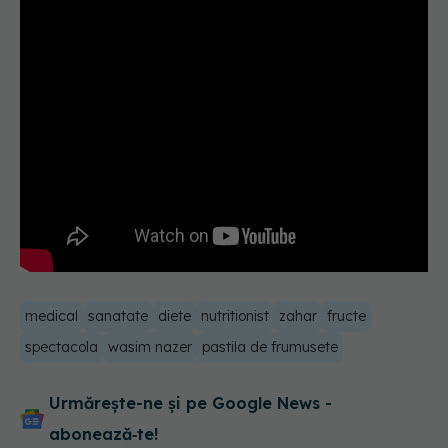
medical
sanatate
diete
nutritionist
zahar
fructe
spectacola
wasim nazer
pastila de frumusete
Urmărește-ne și pe Google News -
abonează‑te!