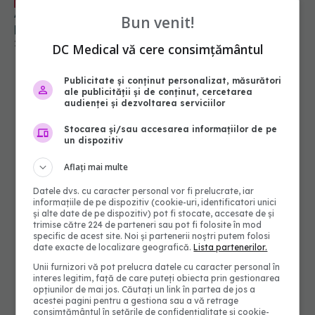
EXCLUSIV
Aurel Nica: simptomul urgent care îi rușinează pe
Bun venit!
pacienți
22 iul 2025, 23:05
DC Medical vă cere consimțământul
Publicitate și conținut personalizat, măsurători
ale publicității și de conținut, cercetarea
audienței și dezvoltarea serviciilor
Stocarea și/sau accesarea informațiilor de pe
un dispozitiv
Aflați mai multe
Datele dvs. cu caracter personal vor fi prelucrate, iar
informațiile de pe dispozitiv (cookie-uri, identificatori unici
și alte date de pe dispozitiv) pot fi stocate, accesate de și
trimise către 224 de parteneri sau pot fi folosite în mod
specific de acest site. Noi și partenerii noștri putem folosi
date exacte de localizare geografică.
Lista partenerilor.
Unii furnizori vă pot prelucra datele cu caracter personal în
interes legitim, față de care puteți obiecta prin gestionarea
opțiunilor de mai jos. Căutați un link în partea de jos a
acestei pagini pentru a gestiona sau a vă retrage
consimțământul în setările de confidențialitate și cookie-