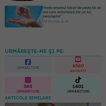
Medicamentul folosit de peste 60 de
ani care acționează într-un loc
neașteptat
08.08.2026, 16:00
Transpirații nocturne: semnul ignorat
care poate ascunde probleme
serioase de sănătate
08.08.2026, 20:00
URMĂREȘTE-NE ȘI PE:
6560
URMĂRITORI
ABONAȚI
365
1401
URMĂRITORI
URMĂRITORI
ARTICOLE SIMILARE