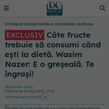
DCMedical
›
Lifestyle
›
Nutriție & Diete
›
Rețete sănătoase
Câte fructe
EXCLUSIV
trebuie să consumi când
ești la dietă. Wasim
Nazer: E o greșeală. Te
îngrași!
De
Monika Baciu
Publicat pe 19 aug 2023, 17:42
Distribuie acest articol