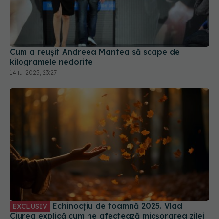
Cum a reușit Andreea Mantea să scape de
kilogramele nedorite
14 iul 2025, 23:27
Echinocțiu de toamnă 2025. Vlad
EXCLUSIV
Ciurea explică cum ne afectează micșorarea zilei