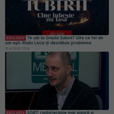
Te uiți la Insula Iubirii? Uite ce fel de
EXCLUSIV
om ești. Radu Leca îți dezvăluie problema
21 iul 2025, 22:16
SGRT, radioterapie mai sigură și
EXCLUSIV