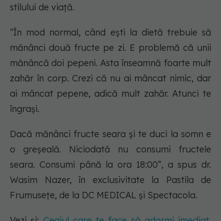
stilului de viață.
”În mod normal, când ești la dietă trebuie să
mănânci două fructe pe zi. E problemă că unii
mănâncă doi pepeni. Asta înseamnă foarte mult
zahăr în corp. Crezi că nu ai mâncat nimic, dar
ai mâncat pepene, adică mult zahăr. Atunci te
îngrași.
Dacă mănânci fructe seara și te duci la somn e
o greșeală. Niciodată nu consumi fructele
seara. Consumi până la ora 18:00”, a spus dr.
Wasim Nazer, în exclusivitate la Pastila de
Frumusețe, de la DC MEDICAL și Spectacola.
Vezi și:
Ceaiul care te face să adormi imediat.