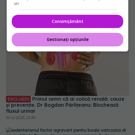
uri.
Consimțământ
Gestionați opțiunile
Primul semn că ai colică renală: cauze
EXCLUSIV
și prevenție. Dr Bogdan Pârlițeanu: Blochează
fluxul urinar
30 iul 2025, 10:30