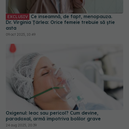
Ce înseamnă, de fapt, menopauza.
EXCLUSIV
Dr. Virginia Țârlea: Orice femeie trebuie să știe
asta
09 oct 2025, 10:49
Oxigenul: leac sau pericol? Cum devine,
paradoxal, armă împotriva bolilor grave
24 aug 2025, 20:39