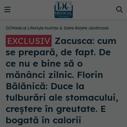
DCMedical
›
Lifestyle
›
Nutriție & Diete
›
Rețete sănătoase
Zacusca: cum
EXCLUSIV
se prepară, de fapt. De
ce nu e bine să o
mănânci zilnic. Florin
Bălănică: Duce la
tulburări ale stomacului,
creștere în greutate. E
bogată în calorii