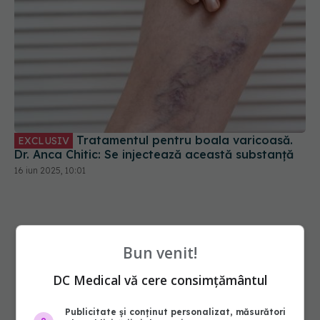
Tratamentul pentru boala varicoasă.
EXCLUSIV
Dr. Anca Chitic: Se injectează această substanță
16 iun 2025, 10:01
Bun venit!
DC Medical vă cere consimțământul
Publicitate și conținut personalizat, măsurători