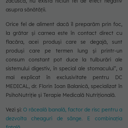
zacuscă, nu există niciun fel de efect negativ
asupra sănătății.
Orice fel de aliment dacă îl preparăm prin foc,
la grătar și carnea este în contact direct cu
flacăra, acei produși care se degajă, sunt
produși care pe termen lung și printr-un
consum constant pot duce la tulburări ale
sistemului digestiv, în special ale stomacului”, a
mai explicat în exclusivitate pentru DC
MEDICAL, dr. Florin Ioan Balanică, specializat în
PsihoNutriție și Terapie Medicală Nutrițională.
Vezi și:
O răceală banală, factor de risc pentru a
dezvolta cheaguri de sânge. E combinația
fatală