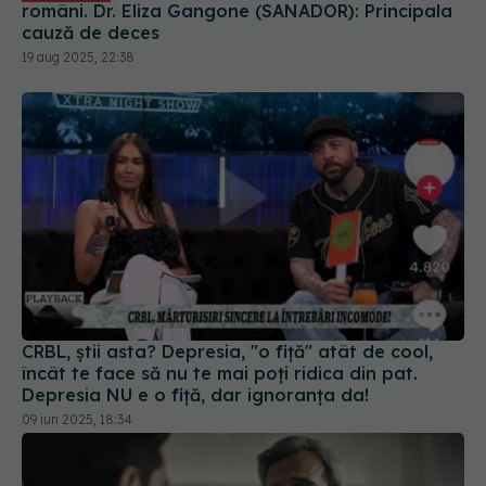
români. Dr. Eliza Gangone (SANADOR): Principala
cauză de deces
19 aug 2025, 22:38
CRBL, știi asta? Depresia, "o fiță" atât de cool,
încât te face să nu te mai poți ridica din pat.
Depresia NU e o fiță, dar ignoranța da!
09 iun 2025, 18:34