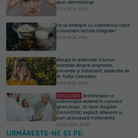
Ce se întâmplă cu colesterolul când
consumăm lactate integrale?
07.08.2026, 09:12
Alergia la ambrozie: 4 lucruri
esențiale despre simptome,
prevenție și tratament, explicate de
dr. Tudor Ciuhodaru
07.08.2026, 08:21
EXCLUSIV
Brahiterapie vs
radioterapie externă în cancerul
ginecologic. Dr. Sorin Bogdan
(SANADOR) explică diferența și
cum acționează tratamentul
06.08.2026, 22:49
Ashwagandha: 4 efecte adverse
potențial grave
07.08.2026, 11:03
URMĂREȘTE-NE ȘI PE: