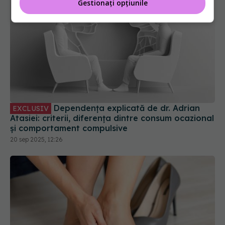
Gestionați opțiunile
Dependența explicată de dr. Adrian
EXCLUSIV
Atasiei: criterii, diferența dintre consum ocazional
și comportament compulsive
20 sep 2025, 12:26