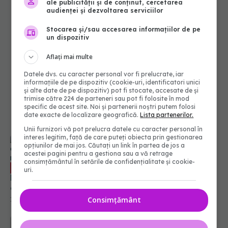
ale publicității și de conținut, cercetarea
audienței și dezvoltarea serviciilor
Stocarea și/sau accesarea informațiilor de pe
un dispozitiv
Aflați mai multe
Datele dvs. cu caracter personal vor fi prelucrate, iar
informațiile de pe dispozitiv (cookie-uri, identificatori unici
și alte date de pe dispozitiv) pot fi stocate, accesate de și
trimise către 224 de parteneri sau pot fi folosite în mod
specific de acest site. Noi și partenerii noștri putem folosi
date exacte de localizare geografică.
Lista partenerilor.
Unii furnizori vă pot prelucra datele cu caracter personal în
interes legitim, față de care puteți obiecta prin gestionarea
opțiunilor de mai jos. Căutați un link în partea de jos a
acestei pagini pentru a gestiona sau a vă retrage
consimțământul în setările de confidențialitate și cookie-
Sedentarismul, factor agravant pentru
EXCLUSIV
uri.
boala varicoasă. Dr. Anca Chitic: La fiecare două
ore, o mică pauză de două minute
Consimțământ
11 iun 2025, 20:41