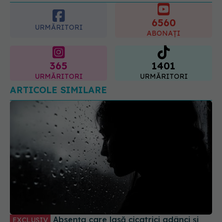
6560
URMĂRITORI
ABONAȚI
365
1401
URMĂRITORI
URMĂRITORI
ARTICOLE SIMILARE
Absența care lasă cicatrici adânci și
EXCLUSIV