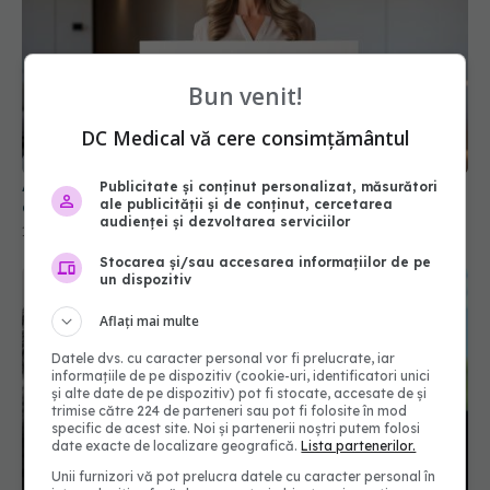
Bun venit!
Adevărul pe care fiecare femeie trebuie să îl afle
DC Medical vă cere consimțământul
despre menopauză
18 apr 2026, 08:42
Publicitate și conținut personalizat, măsurători
ale publicității și de conținut, cercetarea
audienței și dezvoltarea serviciilor
Stocarea și/sau accesarea informațiilor de pe
un dispozitiv
Aflați mai multe
Datele dvs. cu caracter personal vor fi prelucrate, iar
informațiile de pe dispozitiv (cookie-uri, identificatori unici
și alte date de pe dispozitiv) pot fi stocate, accesate de și
trimise către 224 de parteneri sau pot fi folosite în mod
specific de acest site. Noi și partenerii noștri putem folosi
date exacte de localizare geografică.
Lista partenerilor.
Robert De Niro, tată la 79 de ani. Când sunt
Unii furnizori vă pot prelucra datele cu caracter personal în