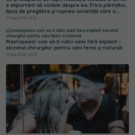
transformă într-un subiect tabu
07 aug 2023, 14:11
Mastopexia: cum să-ți ridici sânii fără implant -
secretul chirurgilor pentru sâni fermi și naturali
13 aug 2025, 10:53
Partidă fatală de sex: companie găsită vinovată
de moartea unui angajat
12 sep 2019, 22:44