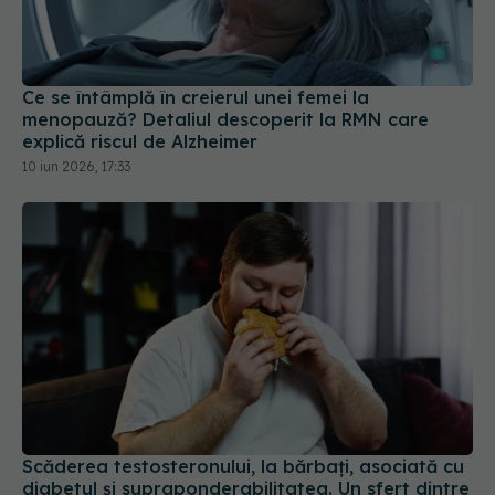
Ce se întâmplă în creierul unei femei la
menopauză? Detaliul descoperit la RMN care
explică riscul de Alzheimer
10 iun 2026, 17:33
Scăderea testosteronului, la bărbați, asociată cu
diabetul și supraponderabilitatea. Un sfert dintre
bărbații cu diabet sunt afectați
04 noi 2022, 21:08