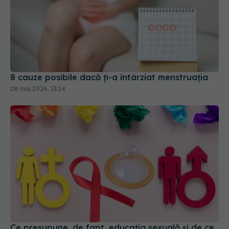
8 cauze posibile dacă ți-a întârziat menstruația
08 mai 2026, 13:24
Ce presupune, de fapt, educația sexuală și de ce
e important să vorbim despre ea. Frica părinților,
lipsa de pregătire și rușinea societății care o