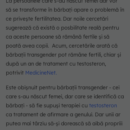
La persoanele care s-au născut femei dar vor
să se transforme în bărbați apare o problemă în
ce privește fertilitatea. Dar noile cercetări
sugerează că există o posbilitate reală pentru
ca aceste persoane să rămână fertile și să
poată avea copii. Acum, cercetările arată că
bărbații transgender pot rămâne fertili, chiar și
după un an de tratament cu testosteron,
potrivit
MedicineNet.
Este obișnuit pentru bărbații transgender - cei
care s-au născut femei, dar care se identifică ca
bărbați - să fie supuși terapiei cu
testosteron
ca tratament de afirmare a genului. Dar unii ar
putea mai târziu să-și dorească să aibă propriii