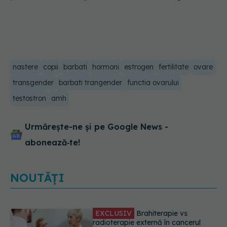
nastere
copii
barbati
hormoni
estrogen
fertilitate
ovare
transgender
barbati trangender
functia ovarului
testostron
amh
Urmărește-ne și pe Google News -
abonează‑te!
NOUTĂȚI
EXCLUSIV
De ce unele paciente
cu cancer de col uterin nu mai ajung