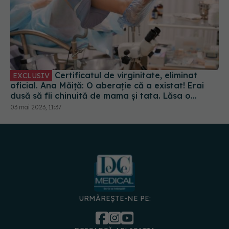
Certificatul de virginitate, eliminat
EXCLUSIV
oficial. Ana Măiță: O aberație că a existat! Erai
dusă să fii chinuită de mama și tata. Lăsa o
traumă
03 mai 2023, 11:37
URMĂREȘTE-NE PE:
DESCARCĂ APLICAȚIA