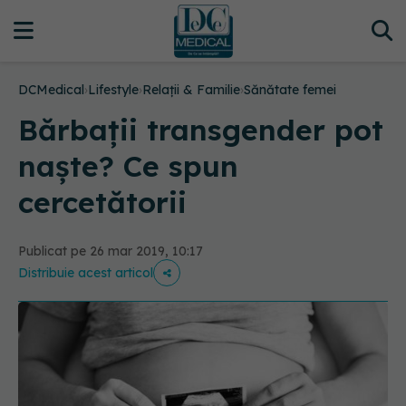
DCMedical
›
Lifestyle
›
Relații & Familie
›
Sănătate femei
Bărbații transgender pot
naște? Ce spun
cercetătorii
Publicat pe 26 mar 2019, 10:17
Distribuie acest articol