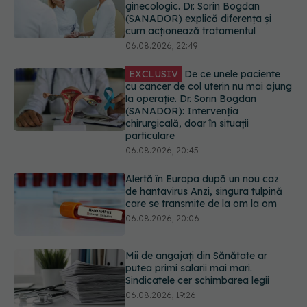
la operație. Dr. Sorin Bogdan
(SANADOR): Intervenția
chirurgicală, doar în situații
particulare
06.08.2026, 20:45
Alertă în Europa după un nou caz
de hantavirus Anzi, singura tulpină
care se transmite de la om la om
06.08.2026, 20:06
Mii de angajați din Sănătate ar
putea primi salarii mai mari.
Sindicatele cer schimbarea legii
06.08.2026, 19:26
EXCLUSIV
Cancerele ginecologice
care pot fi tratate fără operație. Dr.
Sorin Bogdan (SANADOR): Chirurgia
este indicată doar punctual, pentru
anumite categorii de paciente
06.08.2026, 19:05