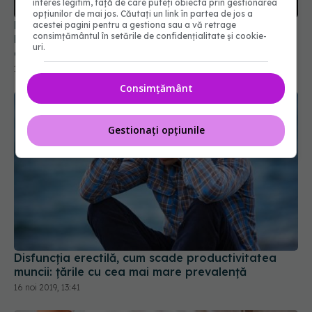
interes legitim, față de care puteți obiecta prin gestionarea
bărbații mai fertili și ce se întâmplă dacă faci
opțiunilor de mai jos. Căutați un link în partea de jos a
copii după 34 de ani
acestei pagini pentru a gestiona sau a vă retrage
10 mai 2023, 19:43
consimțământul în setările de confidențialitate și cookie-
uri.
Consimțământ
Gestionați opțiunile
Disfuncția erectilă, cum scade productivitatea
muncii: țările cu cea mai mare prevalență
16 noi 2019, 13:41