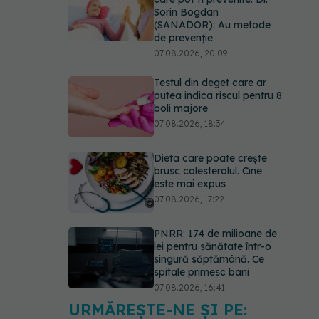
Sorin Bogdan
(SANADOR): Au metode
de prevenție
07.08.2026, 20:09
Testul din deget care ar
putea indica riscul pentru 8
boli majore
07.08.2026, 18:34
Dieta care poate crește
brusc colesterolul. Cine
este mai expus
07.08.2026, 17:22
PNRR: 174 de milioane de
lei pentru sănătate într-o
singură săptămână. Ce
spitale primesc bani
07.08.2026, 16:41
URMĂREȘTE-NE ȘI PE:
Ce spune culoarea ta