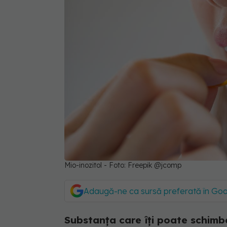
Mio-inozitol - Foto: Freepik @jcomp
Adaugă-ne ca sursă preferată în Go
Substanța care îți poate schimba h