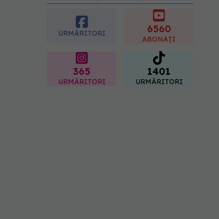
preferată despre vârsta
pe care o ai. Care este
"codul cromatic" al
6560
URMĂRITORI
generațiilor
ABONAȚI
07.08.2026, 21:29
365
1401
URMĂRITORI
URMĂRITORI