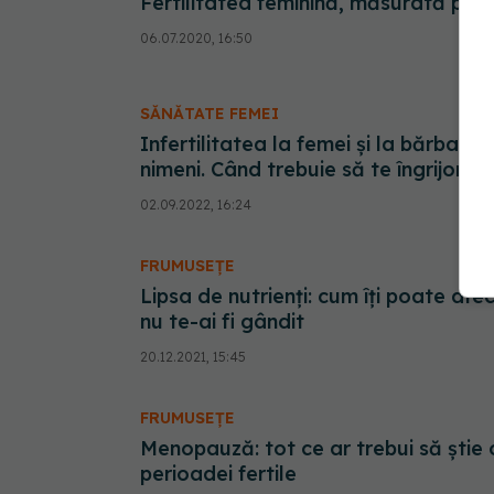
Fertilitatea feminină, măsurată print
06.07.2020, 16:50
SĂNĂTATE FEMEI
Infertilitatea la femei și la bărbați,
nimeni. Când trebuie să te îngrijorezi
02.09.2022, 16:24
FRUMUSEȚE
Lipsa de nutrienți: cum îți poate afec
nu te-ai fi gândit
20.12.2021, 15:45
FRUMUSEȚE
Menopauză: tot ce ar trebui să știe 
perioadei fertile