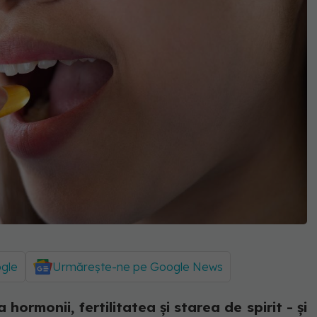
ogle
Urmărește-ne pe Google News
ormonii, fertilitatea și starea de spirit - și