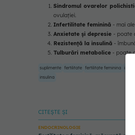
Sindromul ovarelor polichist
ovulației.
Infertilitate feminină
- mai ale
Anxietate și depresie
- poate 
Rezistență la insulină
- îmbună
Tulburări metabolice
- poate aj
suplimente
fertilitate
fertilitate feminina
infert
insulina
CITEȘTE ȘI
ENDOCRINOLOGIE