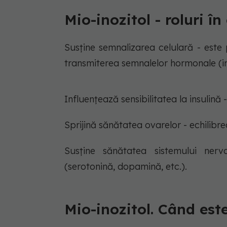
Mio-inozitol - roluri î
Susține semnalizarea celulară - este pa
transmiterea semnalelor hormonale (insu
Influențează sensibilitatea la insulină 
Sprijină sănătatea ovarelor - echilibr
Susține sănătatea sistemului nervo
(serotonină, dopamină, etc.).
Mio-inozitol. Când este