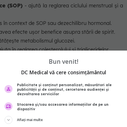
ice (SOP)
- ajută la reglarea ciclului menstrual și a
s în context de SOP sau dezechilibru hormonal.
avea efecte ușor benefice asupra stării de spirit.
tățește metabolismul glucozei.
uta în reglarea colesterolului și trigliceridelor.
Bun venit!
ilitate femei
Ovare polichistice
ovare
insulina rezistenta
DC Medical vă cere consimțământul
Publicitate și conținut personalizat, măsurători ale
publicității și de conținut, cercetarea audienței și
dezvoltarea serviciilor
Stocarea și/sau accesarea informațiilor de pe un
dispozitiv
Aflați mai multe