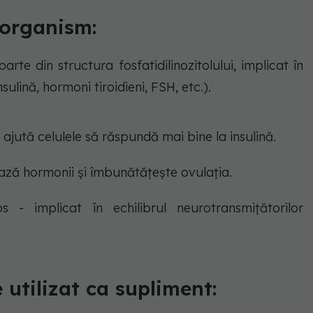
n organism:
rte din structura fosfatidilinozitolului, implicat în
lină, hormoni tiroidieni, FSH, etc.).
- ajută celulele să răspundă mai bine la insulină.
ează hormonii și îmbunătățește ovulația.
s - implicat în echilibrul neurotransmițătorilor
 utilizat ca supliment: