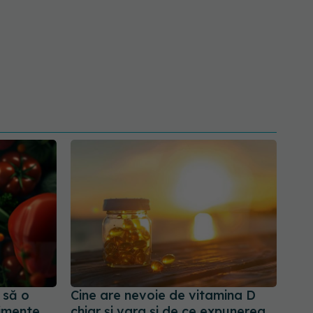
 să o
Cine are nevoie de vitamina D
limente
chiar și vara și de ce expunerea