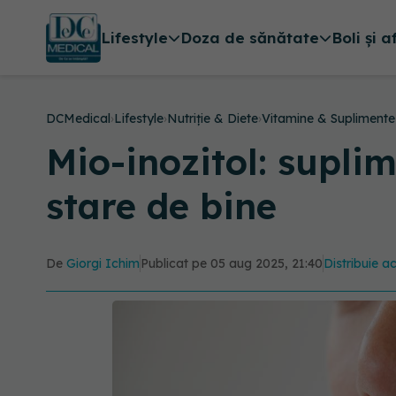
Lifestyle
Doza de sănătate
Boli și a
DCMedical
›
Lifestyle
›
Nutriție & Diete
›
Vitamine & Suplimente
Mio-inozitol: suplim
stare de bine
De
Giorgi Ichim
Publicat pe 05 aug 2025, 21:40
Distribuie ac