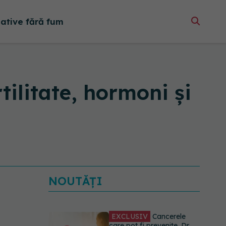
native fără fum
tilitate, hormoni și
NOUTĂȚI
EXCLUSIV
Cancerele
care pot fi prevenite. Dr.