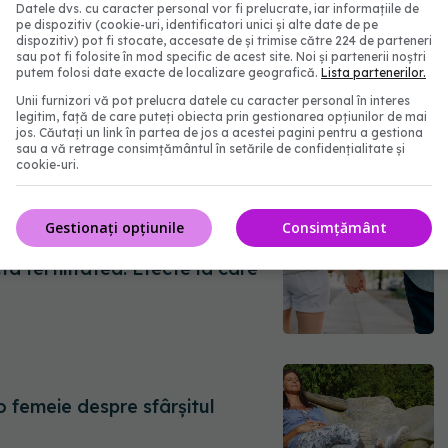
r-un test al părului
Datele dvs. cu caracter personal vor fi prelucrate, iar informațiile de
pe dispozitiv (cookie-uri, identificatori unici și alte date de pe
dispozitiv) pot fi stocate, accesate de și trimise către 224 de parteneri
sau pot fi folosite în mod specific de acest site. Noi și partenerii noștri
putem folosi date exacte de localizare geografică.
Lista partenerilor.
Unii furnizori vă pot prelucra datele cu caracter personal în interes
legitim, față de care puteți obiecta prin gestionarea opțiunilor de mai
 cauzele pe care nu ți le-a spus
jos. Căutați un link în partea de jos a acestei pagini pentru a gestiona
sau a vă retrage consimțământul în setările de confidențialitate și
cookie-uri.
Gestionați opțiunile
Consimțământ
ta fertilitatea. Efecte la care
o femeie despre sfârșitul