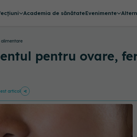
fecțiuni
Academia de sănătate
Evenimente
Alter
 alimentare
entul pentru ovare, fer
est articol