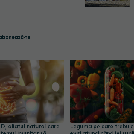
abonează‑te!
D, aliatul natural care
Leguma pe care trebuie
stemul imunitar să
eviți atunci când iei sup