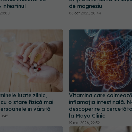
 intestinul
de magneziu
 20:00
06 oct 2025, 20:44
minele luate zilnic,
Vitamina care calmeaz
cu o stare fizică mai
inflamația intestinală. 
persoanele în vârstă
descoperire a cercetăto
la Mayo Clinic
10:45
19 mai 2026, 22:52