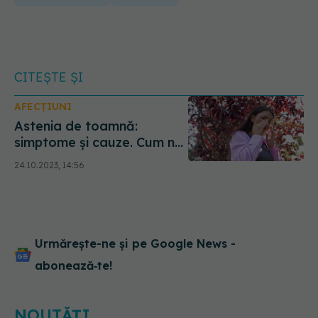
CITEȘTE ȘI
AFECȚIUNI
Astenia de toamnă:
simptome și cauze. Cum ne
impactează toamna
24.10.2023, 14:56
sănătatea mintală și fizică
Urmărește-ne și pe Google News -
abonează‑te!
NOUTĂȚI