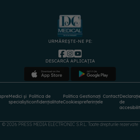
URMĂREȘTE-NE PE:
DESCARCĂ APLICAȚIA
spre
Medici și
Politica de
Politica
Gestionați
Contact
Declarați
specialiști
confidențialitate
Cookies
preferințele
de
accesibili
© 2026 PRESS MEDIA ELECTRONIC S.R.L. Toate drepturile rezervate