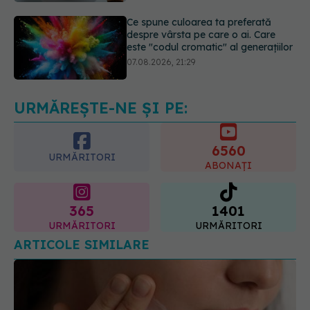
07.08.2026, 21:29
Analiza de sânge AST (SGOT): ce
înseamnă rezultatele și când sunt un
semnal de alarmă
08.08.2026, 11:00
URMĂREȘTE-NE ȘI PE:
6560
URMĂRITORI
ABONAȚI
365
1401
URMĂRITORI
URMĂRITORI
ARTICOLE SIMILARE