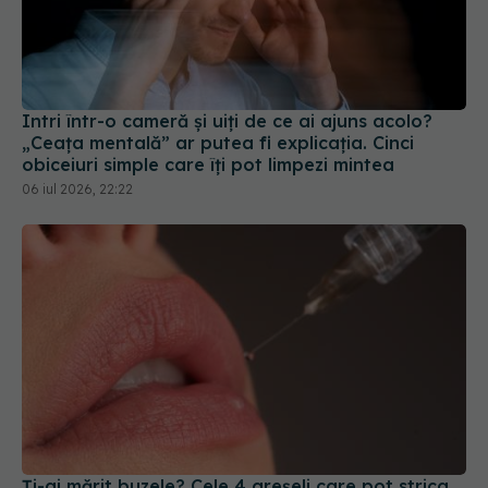
Intri într-o cameră și uiți de ce ai ajuns acolo?
„Ceața mentală” ar putea fi explicația. Cinci
obiceiuri simple care îți pot limpezi mintea
06 iul 2026, 22:22
Ți-ai mărit buzele? Cele 4 greșeli care pot strica