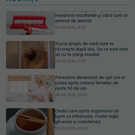
Trucul simplu de vară care te
răcorește după duș. De ce este bine
să nu te ștergi imediat
08.08.2026, 10:37
Fereastra alimentară de opt ore ar
putea ajuta creierul femeilor de
peste 50 de ani
08.08.2026, 10:00
Ceaiul care ajută organismul să
lupte cu inflamația. Poate regla
glicemia și colesterolul
08.08.2026, 09:00
Ce spune culoarea ta preferată
despre vârsta pe care o ai. Care
este "codul cromatic" al generațiilor