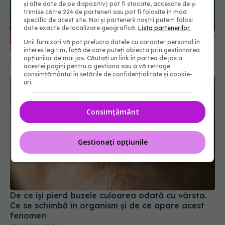
și alte date de pe dispozitiv) pot fi stocate, accesate de și
trimise către 224 de parteneri sau pot fi folosite în mod
specific de acest site. Noi și partenerii noștri putem folosi
date exacte de localizare geografică.
Lista partenerilor.
Ce se schimbă în organism după doar 7
EXCLUSIV
Unii furnizori vă pot prelucra datele cu caracter personal în
nopți de somn corect
interes legitim, față de care puteți obiecta prin gestionarea
opțiunilor de mai jos. Căutați un link în partea de jos a
09 iul 2026, 23:11
acestei pagini pentru a gestiona sau a vă retrage
consimțământul în setările de confidențialitate și cookie-
uri.
Consimțământ
Gestionați opțiunile
De ce își pierd buzele culoarea odată cu vârsta.
Ce se schimbă în organism și de ce apare acest
fenomen