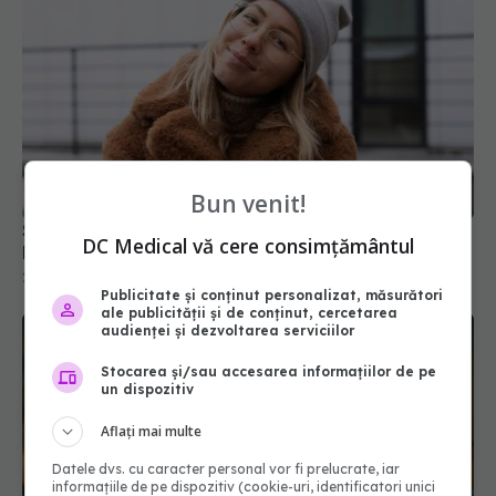
Bun venit!
Secretul Finlandei, cea mai fericită țară din lume?
DC Medical vă cere consimțământul
Ritualul care le îmbunătățește sănătatea mintală
22 iul 2026, 11:43
Publicitate și conținut personalizat, măsurători
ale publicității și de conținut, cercetarea
audienței și dezvoltarea serviciilor
Stocarea și/sau accesarea informațiilor de pe
un dispozitiv
Aflați mai multe
Datele dvs. cu caracter personal vor fi prelucrate, iar
informațiile de pe dispozitiv (cookie-uri, identificatori unici