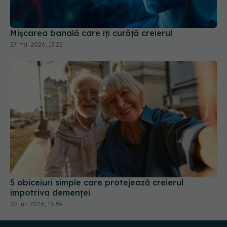
Mișcarea banală care îți curăță creierul
27 mai 2026, 13:22
5 obiceiuri simple care protejează creierul
împotriva demenței
02 iun 2026, 18:59