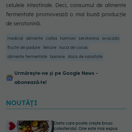
celulele intestinale. Deci, consumul de alimente
fermentate promovează o mai bună producție
de serotonină.
medical
alimente
cafea
hormoni
serotonina
avocado
fructe de padure
fericire
nuca de cocos
alimente fermentate
banane
doza de sanatate
Urmărește-ne și pe Google News -
abonează‑te!
NOUTĂȚI
PNRR: 174 de milioane de lei pentru
sănătate într-o singură săptămână.