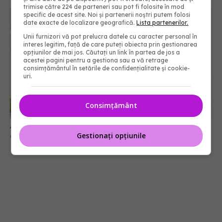
trimise către 224 de parteneri sau pot fi folosite în mod
specific de acest site. Noi și partenerii noștri putem folosi
date exacte de localizare geografică.
Lista partenerilor.
Unii furnizori vă pot prelucra datele cu caracter personal în
interes legitim, față de care puteți obiecta prin gestionarea
opțiunilor de mai jos. Căutați un link în partea de jos a
acestei pagini pentru a gestiona sau a vă retrage
consimțământul în setările de confidențialitate și cookie-
uri.
Consimțământ
Adevărul despre uscarea părului cu aer cald
Gestionați opțiunile
02 mar 2026, 14:12