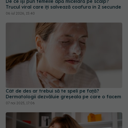
De ce își pun femeile apă micelară pe scalp?
Trucul viral care îți salvează coafura în 2 secunde
06 iul 2026, 15:40
Cât de des ar trebui să te speli pe față?
Dermatologii dezvăluie greșeala pe care o facem
07 noi 2025, 17:06