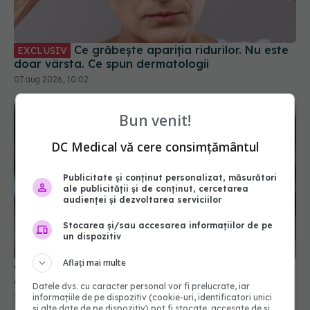
Ce grăbește apariția ridurilor. Nu este
EXCLUSIV
doar vârsta. Ce spun dermatologii
07 aug 2026, 10:02
Bun venit!
DC Medical vă cere consimțământul
Publicitate și conținut personalizat, măsurători
ale publicității și de conținut, cercetarea
audienței și dezvoltarea serviciilor
Stocarea și/sau accesarea informațiilor de pe
un dispozitiv
Aflați mai multe
Cele mai bune nuanțe de păr care ascund firele
albe
Datele dvs. cu caracter personal vor fi prelucrate, iar
26 oct 2025, 11:51
informațiile de pe dispozitiv (cookie-uri, identificatori unici
și alte date de pe dispozitiv) pot fi stocate, accesate de și