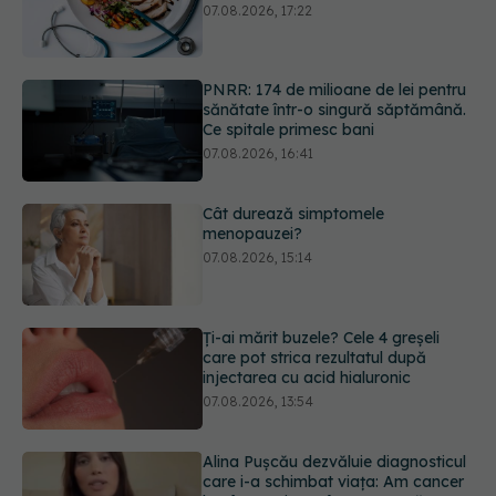
Ce spitale primesc bani
07.08.2026, 16:41
Cât durează simptomele
menopauzei?
07.08.2026, 15:14
Ți-ai mărit buzele? Cele 4 greșeli
care pot strica rezultatul după
injectarea cu acid hialuronic
07.08.2026, 13:54
Alina Pușcău dezvăluie diagnosticul
care i-a schimbat viața: Am cancer
la sân. Am intrat în metastază
07.08.2026, 12:39
Dieta care poate crește brusc
colesterolul. Cine este mai expus