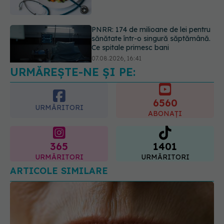
07.08.2026, 16:41
Ce spune culoarea ta preferată
despre vârsta pe care o ai. Care
este "codul cromatic" al generațiilor
07.08.2026, 21:29
URMĂREȘTE-NE ȘI PE:
6560
URMĂRITORI
ABONAȚI
365
1401
URMĂRITORI
URMĂRITORI
ARTICOLE SIMILARE