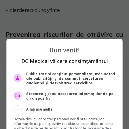
- pierderea cunoștințe
Prevenirea riscurilor de otrăvire cu
acetonă
Bun venit!
DC Medical vă cere consimțământul
Oamenii pot contribui la prevenirea efectelor
adverse ale acetonei prin utilizarea acesteia în
Publicitate și conținut personalizat, măsurători
condiții de siguranță. Acest lucru înseamnă
ale publicității și de conținut, cercetarea
audienței și dezvoltarea serviciilor
utilizarea produselor pe bază de acetonă:
Stocarea și/sau accesarea informațiilor de pe
un dispozitiv
- într-un spațiu bine ventilat
Aflați mai multe
- departe de flăcările deschise sau de țigări
Datele dvs. cu caracter personal vor fi prelucrate, iar
informațiile de pe dispozitiv (cookie-uri, identificatori unici
și alte date de pe dispozitiv) pot fi stocate, accesate de și