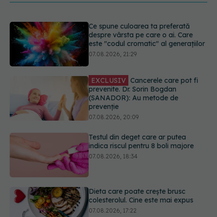
EXCLUSIV
Cancerele care pot fi
prevenite. Dr. Sorin Bogdan
(SANADOR): Au metode de
prevenție
07.08.2026, 20:09
Testul din deget care ar putea
indica riscul pentru 8 boli majore
07.08.2026, 18:34
Dieta care poate crește brusc
colesterolul. Cine este mai expus
07.08.2026, 17:22
PNRR: 174 de milioane de lei pentru
sănătate într-o singură săptămână.
Ce spitale primesc bani