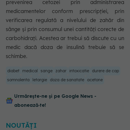
prevenirea cetozei prin administrarea
medicamentelor conform prescripției, prin
verificarea regulată a nivelului de zahăr din
sânge și prin consumul unei cantități corecte de
carbohidrați. Acestea ar trebui să discute cu un
medic dacă doza de insulină trebuie să se
schimbe.
diabet
medical
sange
zahar
intoxicatie
durere de cap
somnolenta
letargie
doza de sanatate
acetone
Urmărește-ne și pe Google News -
abonează‑te!
NOUTĂȚI