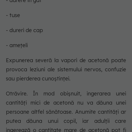
- durere în gât
- tuse
- dureri de cap
- amețeli
Expunerea severă la vapori de acetonă poate
provoca leziuni ale sistemului nervos, confuzie
sau pierderea cunoștinței.
Otrăvire. În mod obișnuit, ingerarea unei
cantități mici de acetonă nu va dăuna unei
persoane altfel sănătoase. Anumite cantități ar
putea dăuna unui copil, iar adulții care
ingerează o cantitate mare de acetonă pot fi