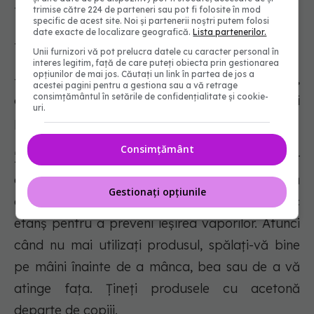
- la distanță de alimente sau băuturi
trimise către 224 de parteneri sau pot fi folosite în mod
specific de acest site. Noi și partenerii noștri putem folosi
date exacte de localizare geografică.
Lista partenerilor.
- departe de copii
Unii furnizori vă pot prelucra datele cu caracter personal în
interes legitim, față de care puteți obiecta prin gestionarea
opțiunilor de mai jos. Căutați un link în partea de jos a
- în timp ce purtați echipament de protecție,
acestei pagini pentru a gestiona sau a vă retrage
consimțământul în setările de confidențialitate și cookie-
cum ar fi mănuși și cămăși cu mâneci lungi
uri.
pentru perioade scurte de timp
Consimțământ
Întotdeauna închideți bine capacele flacoanelor
atunci când nu le folosiți și aruncați orice vată
Gestionați opțiunile
cu acetonă pe ea într-un coș de gunoi cu capac
etanș pentru a preveni ieșirea vaporilor. Atunci
când nu mai utilizați produsul, spălați-vă bine
pe mâini înainte de a mânca, bea sau de a vă
atinge fața. Țineți produsele cu acetonă
departe de copiii.