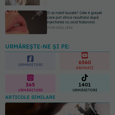
injectarea cu acid hialuronic
07.08.2026, 13:54
Testul din deget care ar putea
indica riscul pentru 8 boli majore
07.08.2026, 18:34
URMĂREȘTE-NE ȘI PE:
6560
URMĂRITORI
ABONAȚI
365
1401
URMĂRITORI
URMĂRITORI
ARTICOLE SIMILARE