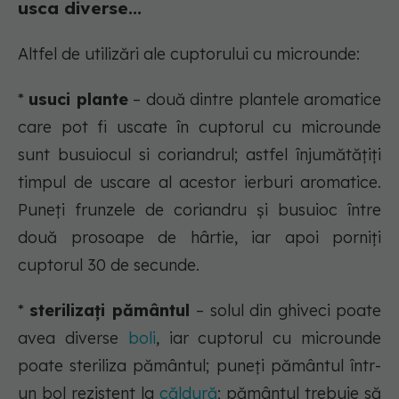
usca diverse...
Altfel de utilizări ale cuptorului cu microunde:
*
usuci plante
– două dintre plantele aromatice
care pot fi uscate în cuptorul cu microunde
sunt busuiocul si coriandrul; astfel înjumătățiți
timpul de uscare al acestor ierburi aromatice.
Puneți frunzele de coriandru și busuioc între
două prosoape de hârtie, iar apoi porniți
cuptorul 30 de secunde.
*
sterilizați pământul
– solul din ghiveci poate
avea diverse
boli
, iar cuptorul cu microunde
poate steriliza pământul; puneți pământul într-
un bol rezistent la
căldură
; pământul trebuie să