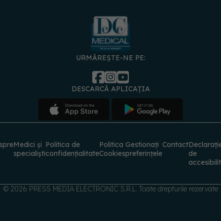
URMĂREȘTE-NE PE:
DESCARCĂ APLICAȚIA
spre
Medici și
Politica de
Politica
Gestionați
Contact
Declarați
specialiști
confidențialitate
Cookies
preferințele
de
accesibili
© 2026 PRESS MEDIA ELECTRONIC S.R.L. Toate drepturile rezervate