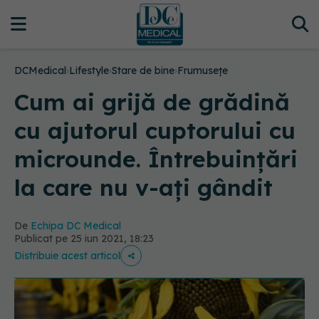
DCMedical
›
Lifestyle
›
Stare de bine
›
Frumusețe
Cum ai grijă de grădină
cu ajutorul cuptorului cu
microunde. Întrebuințări
la care nu v-ați gândit
De
Echipa DC Medical
Publicat pe 25 iun 2021, 18:23
Distribuie acest articol