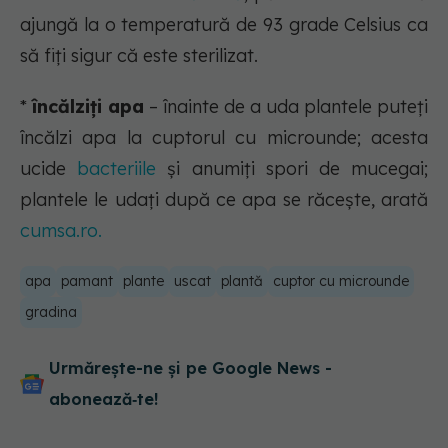
ajungă la o temperatură de 93 grade Celsius ca
să fiți sigur că este sterilizat.
*
încălziți apa
– înainte de a uda plantele puteți
încălzi apa la cuptorul cu microunde; acesta
ucide
bacteriile
și anumiți spori de mucegai;
plantele le udați după ce apa se răcește, arată
cumsa.ro.
apa
pamant
plante
uscat
plantă
cuptor cu microunde
gradina
Urmărește-ne și pe Google News -
abonează‑te!