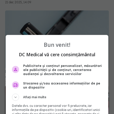
21 dec 2025, 14:09
Bun venit!
DC Medical vă cere consimțământul
Publicitate și conținut personalizat, măsurători
ale publicității și de conținut, cercetarea
La cât timp ar trebui schimbată lama aparatului
audienței și dezvoltarea serviciilor
de ras. Semnele care arată că nu mai este bună
10 apr 2026, 18:04
Stocarea și/sau accesarea informațiilor de pe
un dispozitiv
Aflați mai multe
Datele dvs. cu caracter personal vor fi prelucrate, iar
informațiile de pe dispozitiv (cookie-uri, identificatori unici
și alte date de pe dispozitiv) pot fi stocate, accesate de și