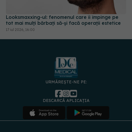
Looksmaxxing-ul: fenomenul care îi împinge pe
tot mai mulți bărbați să-și facă operații estetice
17 iul 2026, 16:00
URMĂREȘTE-NE PE:
DESCARCĂ APLICAȚIA
spre
Medici și
Politica de
Politica
Gestionați
Contact
Declarați
specialiști
confidențialitate
Cookies
preferințele
de