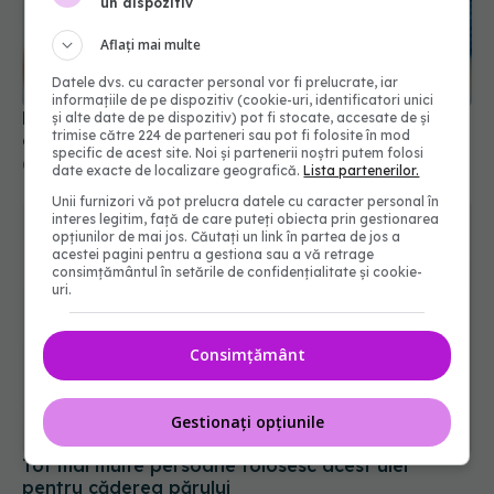
un dispozitiv
Aflați mai multe
De ce trebuie să speli apa micelară de pe față
Datele dvs. cu caracter personal vor fi prelucrate, iar
după ce te demachiezi
informațiile de pe dispozitiv (cookie-uri, identificatori unici
și alte date de pe dispozitiv) pot fi stocate, accesate de și
01 apr 2026, 19:23
trimise către 224 de parteneri sau pot fi folosite în mod
specific de acest site. Noi și partenerii noștri putem folosi
date exacte de localizare geografică.
Lista partenerilor.
Unii furnizori vă pot prelucra datele cu caracter personal în
interes legitim, față de care puteți obiecta prin gestionarea
opțiunilor de mai jos. Căutați un link în partea de jos a
acestei pagini pentru a gestiona sau a vă retrage
consimțământul în setările de confidențialitate și cookie-
uri.
Consimțământ
Tot mai multe persoane folosesc acest ulei
Gestionați opțiunile
pentru căderea părului
23 mar 2026, 10:51