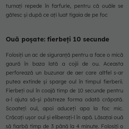
turnați repede în farfurie, pentru că ouăle se
gătesc și după ce ați luat tigaia de pe foc
Ouă poșate: fierbeți 10 secunde
Folosiți un ac de siguranță pentru a face o mică
gaură în baza lată a cojii de ou. Aceasta
perforează un buzunar de aer care altfel s-ar
putea extinde și sparge oul în timpul fierberii.
Fierbeți oul în coajă timp de 10 secunde pentru
a-l ajuta să-și păstreze forma odată crăpată.
Scoateți oul, apoi aduceți apa la foc mic.
Crăcați ușor oul și eliberați-l în apă. Lăsațai ouă
să fiarbă timp de 3 până la 4 minute. Folosiți o