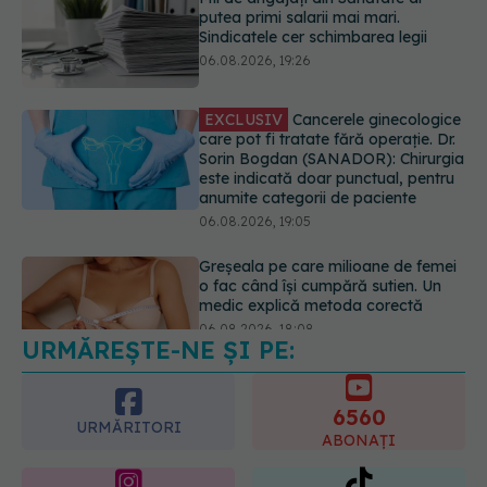
EXCLUSIV
Cancerele ginecologice
care pot fi tratate fără operație. Dr.
Sorin Bogdan (SANADOR): Chirurgia
este indicată doar punctual, pentru
anumite categorii de paciente
06.08.2026, 19:05
Greșeala pe care milioane de femei
o fac când își cumpără sutien. Un
medic explică metoda corectă
06.08.2026, 18:08
URMĂREȘTE-NE ȘI PE:
EXCLUSIV
De ce unele paciente
cu cancer de col uterin nu mai ajung
la operație. Dr. Sorin Bogdan
6560
(SANADOR): Intervenția
URMĂRITORI
chirurgicală, doar în situații
ABONAȚI
particulare
06.08.2026, 20:45
365
1401