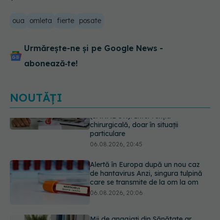
oua
omleta
fierte
posate
Urmărește-ne și pe Google News -
abonează‑te!
NOUTĂȚI
Alertă în Europa după un nou caz
de hantavirus Anzi, singura tulpină
care se transmite de la om la om
06.08.2026, 20:06
Mii de angajați din Sănătate ar
putea primi salarii mai mari.
Sindicatele cer schimbarea legii
06.08.2026, 19:26