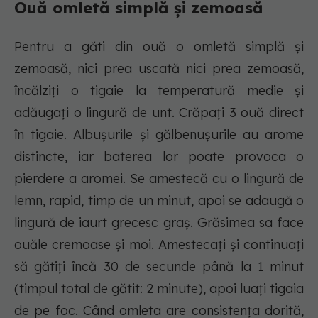
Ouă omletă simplă și zemoasă
Pentru a găti din ouă o omletă simplă și
zemoasă, nici prea uscată nici prea zemoasă,
încălziți o tigaie la temperatură medie și
adăugați o lingură de unt. Crăpați 3 ouă direct
în tigaie. Albușurile și gălbenușurile au arome
distincte, iar baterea lor poate provoca o
pierdere a aromei. Se amestecă cu o lingură de
lemn, rapid, timp de un minut, apoi se adaugă o
lingură de iaurt grecesc graș. Grăsimea sa face
ouăle cremoase și moi. Amestecați și continuați
să gătiți încă 30 de secunde până la 1 minut
(timpul total de gătit: 2 minute), apoi luați tigaia
de pe foc. Când omleta are consistența dorită,