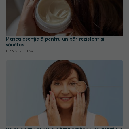
Masca esențială pentru un păr rezistent și
sănătos
11 noi 2025, 11:29
De ce apar ridurile din jurul ochilor și ce detaliu le
poate încetini