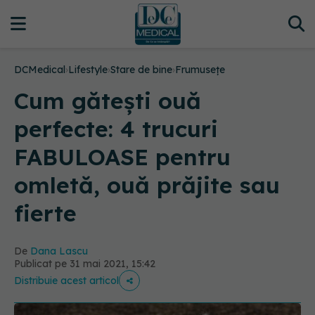
DCMedical
›
Lifestyle
›
Stare de bine
›
Frumusețe
Cum gătești ouă
perfecte: 4 trucuri
FABULOASE pentru
omletă, ouă prăjite sau
fierte
De
Dana Lascu
Publicat pe 31 mai 2021, 15:42
Distribuie acest articol