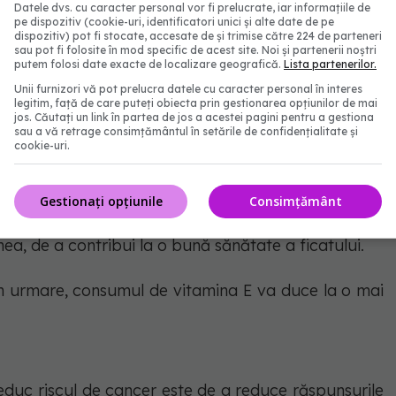
ă formarea cheagurilor de sânge. Se găsesc în afine,
Datele dvs. cu caracter personal vor fi prelucrate, iar informațiile de
pe dispozitiv (cookie-uri, identificatori unici și alte date de pe
dispozitiv) pot fi stocate, accesate de și trimise către 224 de parteneri
sau pot fi folosite în mod specific de acest site. Noi și partenerii noștri
putem folosi date exacte de localizare geografică.
Lista partenerilor.
ele
Unii furnizori vă pot prelucra datele cu caracter personal în interes
legitim, față de care puteți obiecta prin gestionarea opțiunilor de mai
duc riscul de cancer este echilibrarea hormonilor și
jos. Căutați un link în partea de jos a acestei pagini pentru a gestiona
sau a vă retrage consimțământul în setările de confidențialitate și
cookie-uri.
te la fel de esențială. Legumele cu frunze verzi,
Gestionați opțiunile
Consimțământ
rietăți de estrogen. O altă modalitate excelentă de
ea, de a contribui la o bună sănătate a ficatului.
in urmare, consumul de vitamina E va duce la o mai
educ riscul de cancer este de a reduce răspunsurile