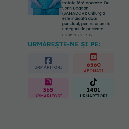
tratate fără operație. Dr.
Sorin Bogdan
(SANADOR): Chirurgia
este indicată doar
punctual, pentru anumite
categorii de paciente
06.08.2026, 19:05
URMĂREȘTE-NE ȘI PE:
EXCLUSIV
Brahiterapie
vs radioterapie externă în
cancerul ginecologic. Dr.
Sorin Bogdan (SANADOR)
6560
URMĂRITORI
explică diferența și cum
ABONAȚI
acționează tratamentul
06.08.2026, 22:49
365
1401
URMĂRITORI
URMĂRITORI