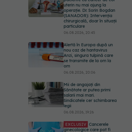
uterin nu mai ajung la
operație. Dr. Sorin Bogdan
(SANADOR): Intervenția
chirurgicală, doar în situații
particulare
06.08.2026, 20:45
Alertă în Europa după un
nou caz de hantavirus
Anzi, singura tulpină care
se transmite de la om la
om
06.08.2026, 20:06
Mii de angajați din
Sănătate ar putea primi
salarii mai mari.
Sindicatele cer schimbarea
legii
06.08.2026, 19:26
EXCLUSIV
Cancerele
ginecologice care pot fi