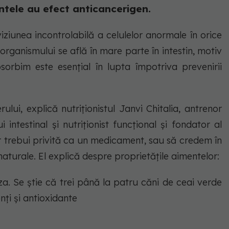
ntele au efect anticancerigen.
ziunea incontrolabilă a celulelor anormale în orice
organismului se află în mare parte în intestin, motiv
rbim este esențial în lupta împotriva prevenirii
lui, explică nutriționistul Janvi Chitalia, antrenor
intestinal și nutriționist funcțional și fondator al
r trebui privită ca un medicament, sau să credem în
naturale. El explică despre proprietățile aimentelor:
. Se știe că trei până la patru căni de ceai verde
nți și antioxidante