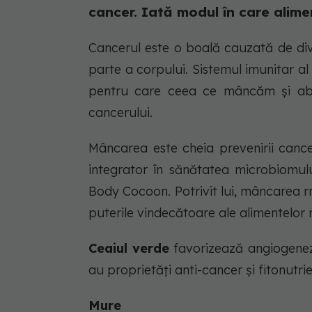
cancer. Iată modul în care alime
Cancerul este o boală cauzată de divi
parte a corpului. Sistemul imunitar al 
pentru care ceea ce mâncăm și abso
cancerului.
Mâncarea este cheia prevenirii canceru
integrator în sănătatea microbiomului 
Body Cocoon. Potrivit lui, mâncarea r
puterile vindecătoare ale alimentelor 
Ceaiul verde
favorizează angiogeneza
au proprietăți anti-cancer și fitonutrie
Mure