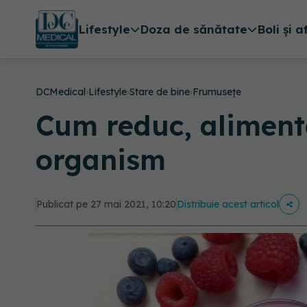
Lifestyle
Doza de sănătate
Boli și a
DCMedical
›
Lifestyle
›
Stare de bine
›
Frumusețe
Cum reduc, alimentel
organism
Publicat pe 27 mai 2021, 10:20
Distribuie acest articol