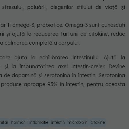
tresului, poluării, alegerilor stilului de viață și
 ar fi omega-3, probiotice. Omega-3 sunt cunoscuți
rii și ajută la reducerea furtunii de citokine, reduc
la calmarea completă a corpului.
care ajută la echilibrarea intestinului. Ajută la
le și la îmbunătățirea axei intestin-creier. Devine
 de dopamină și serotonină în intestin. Serotonina
se produce aproape 95% în intestin, pentru aceasta
nitar
hormoni
inflamatie
intestin
microbiom
citokine