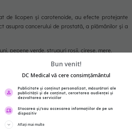
cat de licopen și carotenoide, au efecte protejante
fect asupra cancerului de prostată, a plămânilor și a
uni, pepene verde, struguri roșii, cireșe, mere.
Bun venit!
otanxină, are o comunicare intracelulară și este, de
 în cazul bolilor de inimă.
DC Medical vă cere consimțământul
Publicitate și conținut personalizat, măsurători ale
ate în blocarea cancerului, prin conținutul de
publicității și de conținut, cercetarea audienței și
 care ajută la inhibarea acțiunii mutării proprietăților
dezvoltarea serviciilor
Stocarea și/sau accesarea informațiilor de pe un
dispozitiv
xidanții puternici numiți antocianină care au efect
Aflați mai multe