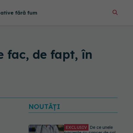
native fără fum
 fac, de fapt, în
NOUTĂȚI
EXCLUSIV
De ce unele
paciente cu cancer de col