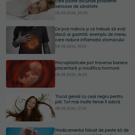
dacă ai gastrită: exemplu de meniu
care reduce inflamația stomacului
08.08.2026, 19:00
Microplasticele pot traversa bariera
placentară și modifica hormonii
08.08.2026, 18:00
Trucul genial cu ceai negru pentru
păr. Tot mai multe femei îl adoră
08.08.2026, 17:00
Medicamentul folosit de peste 60 de
ani care acționează într-un loc
neașteptat
08.08.2026, 16:00
URMĂREȘTE-NE ȘI PE:
Transpirații nocturne: semnul ignorat