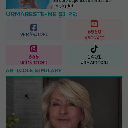
care poate ascunde probleme
serioase de sănătate
6560
08.08.2026, 20:00
URMĂRITORI
ABONAȚI
365
1401
URMĂRITORI
URMĂRITORI
ARTICOLE SIMILARE
Martha Stewart dezvăluie secretele anti-aging la