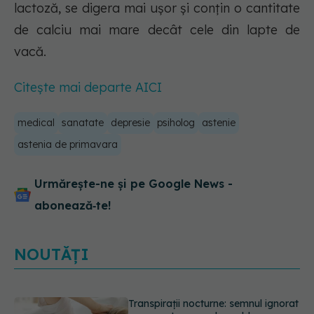
lactoză, se digera mai ușor și conțin o cantitate
de calciu mai mare decât cele din lapte de
vacă.
Citește mai departe AICI
medical
sanatate
depresie
psiholog
astenie
astenia de primavara
Urmărește-ne și pe Google News -
abonează‑te!
NOUTĂȚI
Ce poți mânca și ce trebuie să eviți