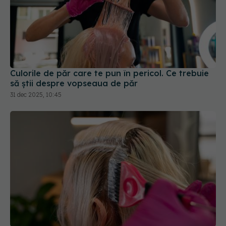
Culorile de păr care te pun în pericol. Ce trebuie
să știi despre vopseaua de păr
31 dec 2025, 10:45
De ce vopseaua de păr nu acoperă firele albe
complet
29 ian 2026, 21:52