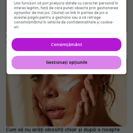
Unii furnizori vă pot prelucra datele cu caracter personal în
interes legitim, față de care puteți obiecta prin gestionarea
opțiunilor de mai jos. Căutați un link în partea de jos a
Masca ce îți repară părul de la rădăcină. Ai
acestei pagini pentru a gestiona sau a vă retrage
nevoie de doar două ingrediente
consimțământul în setările de confidențialitate și cookie-
10 ian 2026, 09:00
uri.
Consimțământ
Gestionați opțiunile
Cum să nu arăți obosită chiar și după o noapte
albă. Trucurile care îți „trezesc” fața instant
18 iun 2026, 08:49