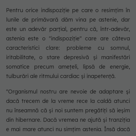
Pentru orice indispoziție pe care o resimțim în
lunile de primăvară dăm vina pe astenie, dar
este un adevăr parțial, pentru că, într-adevăr,
astenia este o "indispoziție" care are câteva
caracteristici clare: probleme cu somnul,
iritabilitate, o stare depresivă și manifestări
somatice precum amețeli, lipsă de energie,
tulburări ale ritmului cardiac și inapetență.
"Organismul nostru are nevoie de adaptare și
dacă trecem de la vreme rece la caldă atunci
nu înseamnă că și noi suntem pregătiți să ieșim
din hibernare. Dacă vremea ne ajută și tranziția
e mai mare atunci nu simțim astenia. Însă dacă