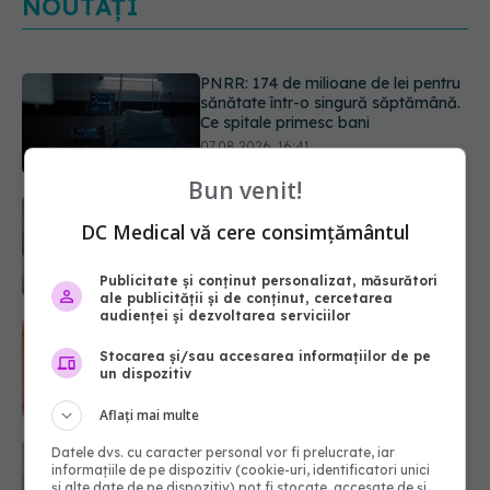
NOUTĂȚI
Cât durează simptomele
menopauzei?
07.08.2026, 15:14
Bun venit!
Ți-ai mărit buzele? Cele 4 greșeli
care pot strica rezultatul după
DC Medical vă cere consimțământul
injectarea cu acid hialuronic
07.08.2026, 13:54
Publicitate și conținut personalizat, măsurători
ale publicității și de conținut, cercetarea
audienței și dezvoltarea serviciilor
Alina Pușcău dezvăluie diagnosticul
care i-a schimbat viața: Am cancer
Stocarea și/sau accesarea informațiilor de pe
la sân. Am intrat în metastază
un dispozitiv
07.08.2026, 12:39
Aflați mai multe
Greșeala care îți crește tensiunea
Datele dvs. cu caracter personal vor fi prelucrate, iar
arterială. Nu este doar sarea din
informațiile de pe dispozitiv (cookie-uri, identificatori unici
și alte date de pe dispozitiv) pot fi stocate, accesate de și
solniță