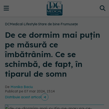
DCMedical
›
Lifestyle
›
Stare de bine
›
Frumusețe
De ce dormim mai puțin
pe măsură ce
îmbătrânim. Ce se
schimbă, de fapt, în
tiparul de somn
De
Monika Baciu
Publicat pe 07 mar 2024, 15:14
Distribuie acest articol