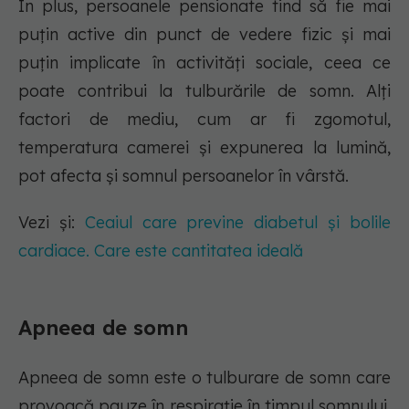
În plus, persoanele pensionate tind să fie mai
puțin active din punct de vedere fizic și mai
puțin implicate în activități sociale, ceea ce
poate contribui la tulburările de somn. Alți
factori de mediu, cum ar fi zgomotul,
temperatura camerei și expunerea la lumină,
pot afecta și somnul persoanelor în vârstă.
Vezi și:
Ceaiul care previne diabetul și bolile
cardiace. Care este cantitatea ideală
Apneea de somn
Apneea de somn este o tulburare de somn care
provoacă pauze în respirație în timpul somnului,