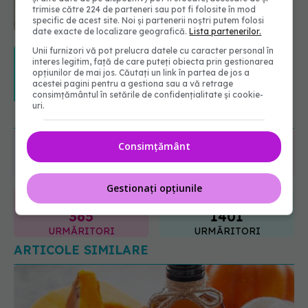
trimise către 224 de parteneri sau pot fi folosite în mod
07.08.2026, 12:14
specific de acest site. Noi și partenerii noștri putem folosi
date exacte de localizare geografică.
Lista partenerilor.
Unii furnizori vă pot prelucra datele cu caracter personal în
PNRR: 174 de milioane de lei pentru
interes legitim, față de care puteți obiecta prin gestionarea
sănătate într-o singură săptămână.
opțiunilor de mai jos. Căutați un link în partea de jos a
Ce spitale primesc bani
acestei pagini pentru a gestiona sau a vă retrage
07.08.2026, 16:41
consimțământul în setările de confidențialitate și cookie-
uri.
URMĂREȘTE-NE ȘI PE:
Consimțământ
6560
URMĂRITORI
ABONAȚI
Gestionați opțiunile
365
1401
URMĂRITORI
URMĂRITORI
ARTICOLE SIMILARE