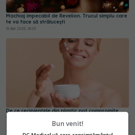
Machiaj impecabil de Revelion. Trucul simplu care
te va face să strălucești
31 dec 2025, 18:13
De ce recipientele din plastic pot compromite
crema de față
21 ian 2026, 10:05
Bun venit!