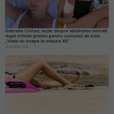
Gabriela Cristea, lecție despre sănătatea mintală
după criticile primite pentru costumul de baie:
„Viața nu începe la măsura XS”
27 iul 2026, 11:11
Ce să nu faci înainte de a merge la piscină sau la
mare. Avertismentul unui medic dermatolog