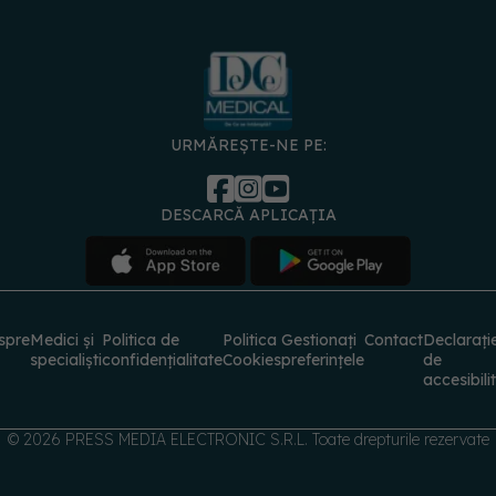
URMĂREȘTE-NE PE:
DESCARCĂ APLICAȚIA
spre
Medici și
Politica de
Politica
Gestionați
Contact
Declarați
specialiști
confidențialitate
Cookies
preferințele
de
accesibili
© 2026 PRESS MEDIA ELECTRONIC S.R.L. Toate drepturile rezervate