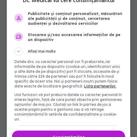
DC Medical vă cere consimțământul
Publicitate și conținut personalizat, măsurători
ale publicității și de conținut, cercetarea
audienței și dezvoltarea serviciilor
Stocarea și/sau accesarea informațiilor de pe
un dispozitiv
Aflați mai multe
Datele dvs. cu caracter personal vor fi prelucrate, iar
informațiile de pe dispozitiv (cookie-uri, identificatori unici
și alte date de pe dispozitiv) pot fi stocate, accesate de și
trimise către 224 de parteneri sau pot fi folosite în mod
specific de acest site. Noi și partenerii noștri putem folosi
date exacte de localizare geografică.
Lista partenerilor.
Unii furnizori vă pot prelucra datele cu caracter personal în
interes legitim, față de care puteți obiecta prin gestionarea
opțiunilor de mai jos. Căutați un link în partea de jos a
acestei pagini pentru a gestiona sau a vă retrage
consimțământul în setările de confidențialitate și cookie-
uri.