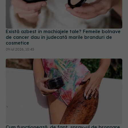
Există azbest în machiajele tale? Femeile bolnave
de cancer dau în judecată marile branduri de
cosmetice
09 iul 2026, 10:45
Cum funcționează, de fapt, spray-ul de bronzare.
Ce trebuie să știi înainte de a-l aplica
22 iun 2025, 22:16