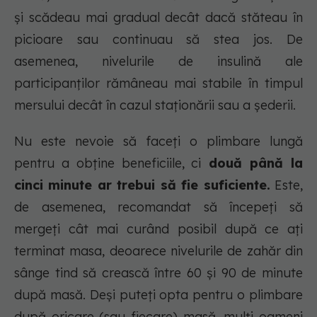
și scădeau mai gradual decât dacă stăteau în
picioare sau continuau să stea jos. De
asemenea, nivelurile de insulină ale
participanților rămâneau mai stabile în timpul
mersului decât în cazul staționării sau a șederii.
Nu este nevoie să faceți o plimbare lungă
pentru a obține beneficiile, ci
două până la
cinci minute ar trebui să fie suficiente.
Este,
de asemenea, recomandat să începeți să
mergeți cât mai curând posibil după ce ați
terminat masa, deoarece nivelurile de zahăr din
sânge tind să crească între 60 și 90 de minute
după masă. Deși puteți opta pentru o plimbare
după oricare (sau fiecare) masă, mulți oameni