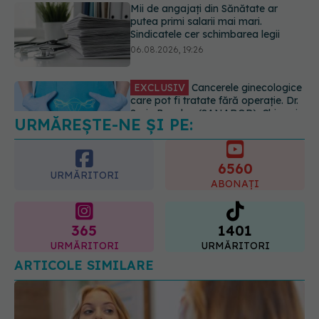
EXCLUSIV
Cancerele ginecologice
care pot fi tratate fără operație. Dr.
Sorin Bogdan (SANADOR): Chirurgia
este indicată doar punctual, pentru
anumite categorii de paciente
06.08.2026, 19:05
URMĂREȘTE-NE ȘI PE:
EXCLUSIV
Brahiterapie vs
radioterapie externă în cancerul
ginecologic. Dr. Sorin Bogdan
6560
(SANADOR) explică diferența și
URMĂRITORI
cum acționează tratamentul
ABONAȚI
06.08.2026, 22:49
365
1401
URMĂRITORI
URMĂRITORI
ARTICOLE SIMILARE