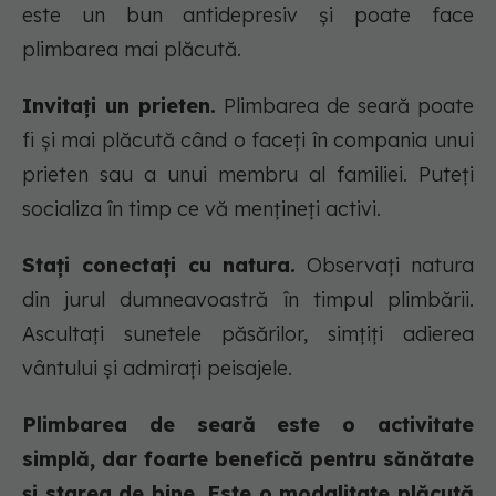
este un bun antidepresiv și poate face
plimbarea mai plăcută.
Invitați un prieten.
Plimbarea de seară poate
fi și mai plăcută când o faceți în compania unui
prieten sau a unui membru al familiei. Puteți
socializa în timp ce vă mențineți activi.
Stați conectați cu natura.
Observați natura
din jurul dumneavoastră în timpul plimbării.
Ascultați sunetele păsărilor, simțiți adierea
vântului și admirați peisajele.
Plimbarea de seară este o activitate
simplă, dar foarte benefică pentru sănătate
și starea de bine. Este o modalitate plăcută