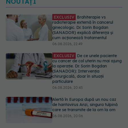
NOUTĂȚI
EXCLUSIV
De ce unele paciente
cu cancer de col uterin nu mai ajung
la operație. Dr. Sorin Bogdan
(SANADOR): Intervenția
chirurgicală, doar în situații
particulare
06.08.2026, 20:45
Alertă în Europa după un nou caz
de hantavirus Anzi, singura tulpină
care se transmite de la om la om
06.08.2026, 20:06
Mii de angajați din Sănătate ar
putea primi salarii mai mari.
Sindicatele cer schimbarea legii
06.08.2026, 19:26