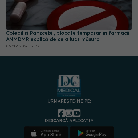
Colebil și Panzcebil, blocate temporar în farmacii.
ANMDMR explică de ce a luat măsura
06 aug 2026, 16:37
URMĂREȘTE-NE PE:
DESCARCĂ APLICAȚIA
spre
Medici și
Politica de
Politica
Gestionați
Contact
Declarați
specialiști
confidențialitate
Cookies
preferințele
de