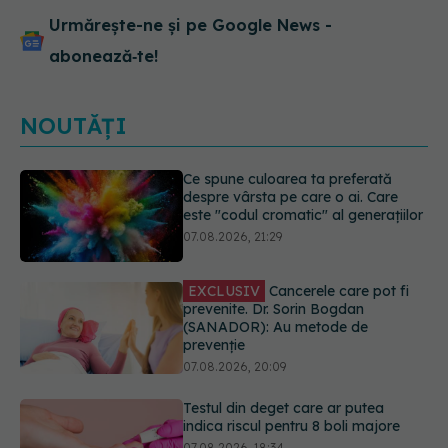
Urmărește-ne și pe Google News -
abonează‑te!
NOUTĂȚI
EXCLUSIV
Cancerele care pot fi
prevenite. Dr. Sorin Bogdan
(SANADOR): Au metode de
prevenție
07.08.2026, 20:09
Testul din deget care ar putea
indica riscul pentru 8 boli majore
07.08.2026, 18:34
Dieta care poate crește brusc
colesterolul. Cine este mai expus