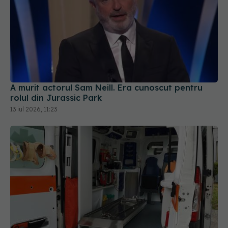
A murit actorul Sam Neill. Era cunoscut pentru
rolul din Jurassic Park
13 iul 2026, 11:23
Ministerul Sănătății schimbă regulile: caravanele
medicale vor putea ajunge și în școli fără
autorizație sanitară