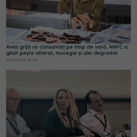
Aveți grijă ce consumați pe timp de vară. ANPC a
găsit pește alterat, mucegai și ulei degradat
24 iul 2026, 18:00
Medicina de familie din România, reprezentată la
cel mai înalt nivel la Paris. Prof. dr. Ana Maria
Alexandra Stănescu: Profesie ancorată în
comunitate