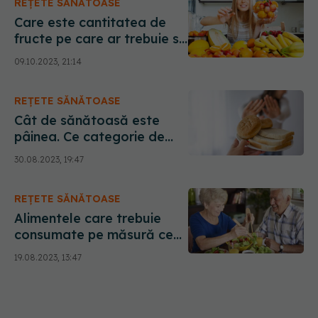
REȚETE SĂNĂTOASE
Care este cantitatea de
fructe pe care ar trebuie să
o consumi. Mihaela Bilic:
09.10.2023, 21:14
Pot fi dușmanul din umbră
REȚETE SĂNĂTOASE
Cât de sănătoasă este
pâinea. Ce categorie de
persoane nu ar trebui să o
30.08.2023, 19:47
consume. Ce trebuie să știi
despre acest aliment de
REȚETE SĂNĂTOASE
bază
Alimentele care trebuie
consumate pe măsură ce
îmbătrânești. Cum
19.08.2023, 13:47
interacționează cu
medicamentele