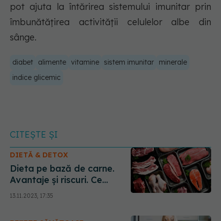
pot ajuta la întărirea sistemului imunitar prin
îmbunătățirea activității celulelor albe din
sânge.
diabet
alimente
vitamine
sistem imunitar
minerale
indice glicemic
CITEȘTE ȘI
DIETĂ & DETOX
Dieta pe bază de carne.
Avantaje și riscuri. Ce
deficiențe apar pe termen
13.11.2023, 17:35
lung