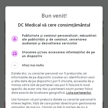
Bun venit!
DC Medical vă cere consimțământul
Publicitate și conținut personalizat, măsurători
ale publicității și de conținut, cercetarea
audienței și dezvoltarea serviciilor
Stocarea și/sau accesarea informațiilor de pe
un dispozitiv
Ministerul Sănătății avertizează: Nu beți apă din
fântâni după inundații! Riscul de îmbolnăvire este
Aflați mai multe
mare
Datele dvs. cu caracter personal vor fi prelucrate, iar
22 iul 2026, 09:38
informațiile de pe dispozitiv (cookie-uri, identificatori unici
și alte date de pe dispozitiv) pot fi stocate, accesate de și
trimise către 224 de parteneri sau pot fi folosite în mod
specific de acest site. Noi și partenerii noștri putem folosi
date exacte de localizare geografică.
Lista partenerilor.
Unii furnizori vă pot prelucra datele cu caracter personal în
interes legitim, față de care puteți obiecta prin gestionarea
opțiunilor de mai jos. Căutați un link în partea de jos a