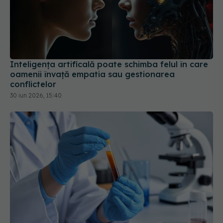
Inteligența artificală poate schimba felul în care
oamenii învață empatia sau gestionarea
conflictelor
30 iun 2026, 15:40
Ce înseamnă hemoglobină mică. De ce nu este
întotdeauna vorba despre lipsa de fier
19 iul 2026, 11:00