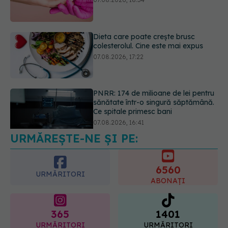
07.08.2026, 17:22
PNRR: 174 de milioane de lei pentru
sănătate într-o singură săptămână.
Ce spitale primesc bani
07.08.2026, 16:41
URMĂREȘTE-NE ȘI PE:
Ce spune culoarea ta preferată
despre vârsta pe care o ai. Care
este "codul cromatic" al generațiilor
6560
07.08.2026, 21:29
URMĂRITORI
ABONAȚI
365
1401
URMĂRITORI
URMĂRITORI
ARTICOLE SIMILARE