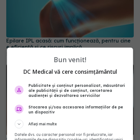
Epilare IPL acasă: cum funcționează, pentru cine
e eficientă și ce riscuri implică
20 iul 2025, 12:57
Bun venit!
DC Medical vă cere consimțământul
Publicitate și conținut personalizat, măsurători
ale publicității și de conținut, cercetarea
audienței și dezvoltarea serviciilor
Stocarea și/sau accesarea informațiilor de pe
un dispozitiv
Aflați mai multe
Datele dvs. cu caracter personal vor fi prelucrate, iar
Obiceiurile zilnice care accelerează îmbătrânirea
informațiile de pe dispozitiv (cookie-uri, identificatori unici