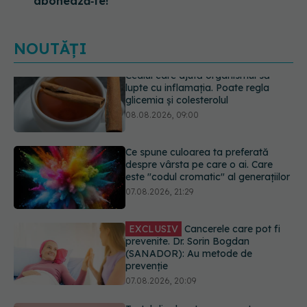
abonează‑te!
NOUTĂȚI
Ce spune culoarea ta preferată
despre vârsta pe care o ai. Care
este "codul cromatic" al generațiilor
07.08.2026, 21:29
EXCLUSIV
Cancerele care pot fi
prevenite. Dr. Sorin Bogdan
(SANADOR): Au metode de
prevenție
07.08.2026, 20:09
Testul din deget care ar putea
indica riscul pentru 8 boli majore
07.08.2026, 18:34