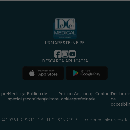
URMĂREȘTE-NE PE:
DESCARCĂ APLICAȚIA
spre
Medici și
Politica de
Politica
Gestionați
Contact
Declarați
specialiști
confidențialitate
Cookies
preferințele
de
accesibili
© 2026 PRESS MEDIA ELECTRONIC S.R.L. Toate drepturile rezervate