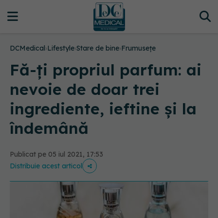
DCMedical
›
Lifestyle
›
Stare de bine
›
Frumusețe
Fă-ți propriul parfum: ai
nevoie de doar trei
ingrediente, ieftine și la
îndemână
Publicat pe 05 iul 2021, 17:53
Distribuie acest articol