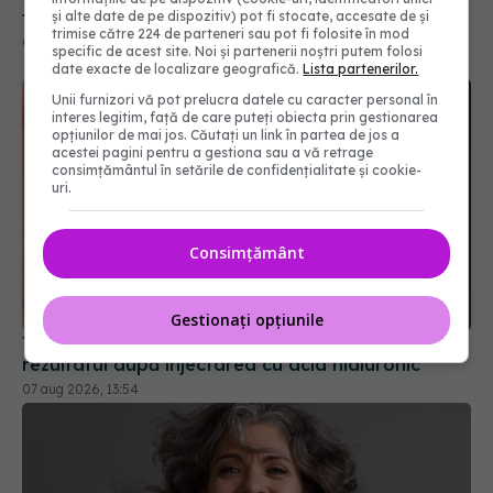
tenului
și alte date de pe dispozitiv) pot fi stocate, accesate de și
trimise către 224 de parteneri sau pot fi folosite în mod
08 apr 2026, 16:34
specific de acest site. Noi și partenerii noștri putem folosi
date exacte de localizare geografică.
Lista partenerilor.
Unii furnizori vă pot prelucra datele cu caracter personal în
interes legitim, față de care puteți obiecta prin gestionarea
opțiunilor de mai jos. Căutați un link în partea de jos a
acestei pagini pentru a gestiona sau a vă retrage
consimțământul în setările de confidențialitate și cookie-
uri.
Consimțământ
Gestionați opțiunile
Ți-ai mărit buzele? Cele 4 greșeli care pot strica
rezultatul după injectarea cu acid hialuronic
07 aug 2026, 13:54