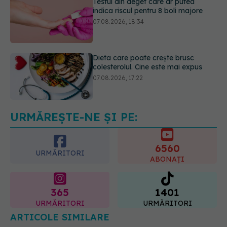
Dieta care poate crește brusc
colesterolul. Cine este mai expus
07.08.2026, 17:22
Ceaiul care ajută organismul să
lupte cu inflamația. Poate regla
glicemia și colesterolul
08.08.2026, 09:00
URMĂREȘTE-NE ȘI PE:
6560
URMĂRITORI
ABONAȚI
365
1401
URMĂRITORI
URMĂRITORI
ARTICOLE SIMILARE