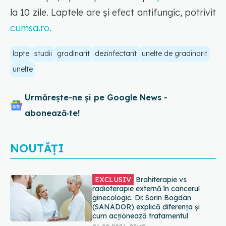
la 10 zile. Laptele are și efect antifungic, potrivit
cumsa.ro.
lapte
studii
gradinarit
dezinfectant
unelte de gradinarit
unelte
Urmărește-ne și pe Google News -
abonează‑te!
NOUTĂȚI
EXCLUSIV
De ce unele paciente
cu cancer de col uterin nu mai ajung
la operație. Dr. Sorin Bogdan
(SANADOR): Intervenția
chirurgicală, doar în situații