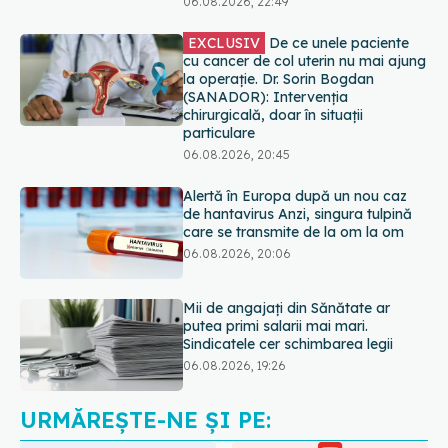
particulare
06.08.2026, 20:45
Alertă în Europa după un nou caz
de hantavirus Anzi, singura tulpină
care se transmite de la om la om
06.08.2026, 20:06
Mii de angajați din Sănătate ar
putea primi salarii mai mari.
Sindicatele cer schimbarea legii
06.08.2026, 19:26
EXCLUSIV
Cancerele ginecologice
care pot fi tratate fără operație. Dr.
Sorin Bogdan (SANADOR): Chirurgia
este indicată doar punctual, pentru
anumite categorii de paciente
06.08.2026, 19:05
URMĂREȘTE-NE ȘI PE:
EXCLUSIV
Brahiterapie vs
radioterapie externă în cancerul