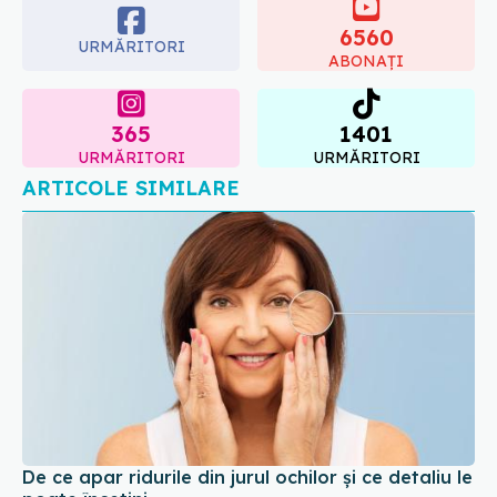
ginecologic. Dr. Sorin Bogdan
6560
(SANADOR) explică diferența și
URMĂRITORI
cum acționează tratamentul
ABONAȚI
06.08.2026, 22:49
365
1401
URMĂRITORI
URMĂRITORI
ARTICOLE SIMILARE
De ce apar ridurile din jurul ochilor și ce detaliu le