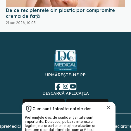
De ce recipientele din plastic pot compromite
crema de față
21 ian 2026, 10:05
URMĂREȘTE-NE PE:
DESCARCĂ APLICAȚIA
spre
Medici și
Politica de
Politica
Gestionați
Contact
Declarați