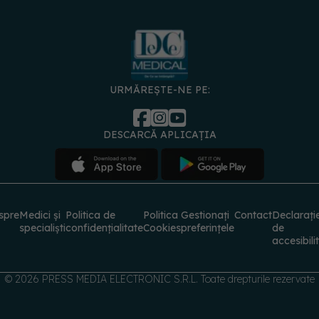
URMĂREȘTE-NE PE:
DESCARCĂ APLICAȚIA
spre
Medici și
Politica de
Politica
Gestionați
Contact
Declarați
specialiști
confidențialitate
Cookies
preferințele
de
accesibili
© 2026 PRESS MEDIA ELECTRONIC S.R.L. Toate drepturile rezervate