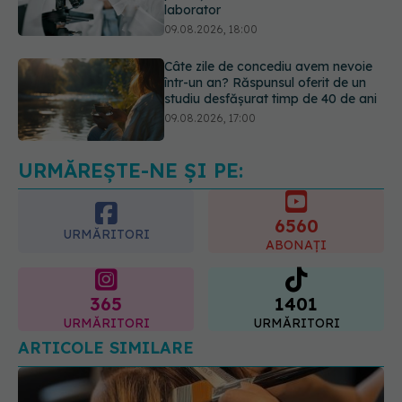
într-un an? Răspunsul oferit de un
studiu desfășurat timp de 40 de ani
09.08.2026, 17:00
Reclamele din platformele medicale
AI pot influența prescrierea
medicamentelor
09.08.2026, 21:00
URMĂREȘTE-NE ȘI PE:
6560
URMĂRITORI
ABONAȚI
365
1401
URMĂRITORI
URMĂRITORI
ARTICOLE SIMILARE