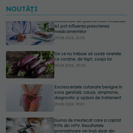
NOUTĂȚI
De ce nu trebuie să cureți vinetele.
Ce conține, de fapt, coaja lor
09.08.2026, 20:00
Excrescențele cutanate benigne în
zona genitală: cauze, simptome,
diagnostic și opțiuni de tratament
09.08.2026, 19:00
Guma de mestecat care a captat
93% din HPV. Rezultatele
promițătoare vin însă doar din
laborator
09.08.2026, 18:00
Câte zile de concediu avem nevoie