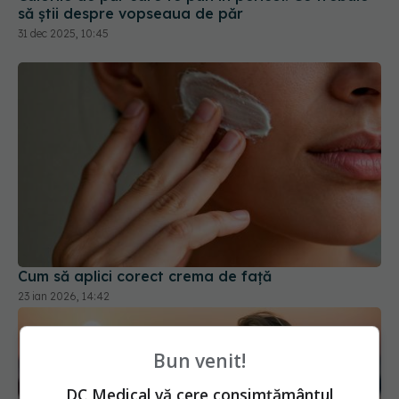
să știi despre vopseaua de păr
31 dec 2025, 10:45
Cum să aplici corect crema de față
23 ian 2026, 14:42
Bun venit!
DC Medical vă cere consimțământul