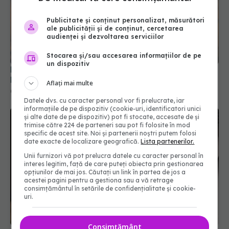
Publicitate și conținut personalizat, măsurători
ale publicității și de conținut, cercetarea
audienței și dezvoltarea serviciilor
Stocarea și/sau accesarea informațiilor de pe
un dispozitiv
Folosești parfum înainte să ieși la soare?
Dermatologii recomandă să eviți acest obicei
Aflați mai multe
02 aug 2026, 20:09
Datele dvs. cu caracter personal vor fi prelucrate, iar
informațiile de pe dispozitiv (cookie-uri, identificatori unici
și alte date de pe dispozitiv) pot fi stocate, accesate de și
trimise către 224 de parteneri sau pot fi folosite în mod
specific de acest site. Noi și partenerii noștri putem folosi
date exacte de localizare geografică.
Lista partenerilor.
Unii furnizori vă pot prelucra datele cu caracter personal în
interes legitim, față de care puteți obiecta prin gestionarea
opțiunilor de mai jos. Căutați un link în partea de jos a
acestei pagini pentru a gestiona sau a vă retrage
consimțământul în setările de confidențialitate și cookie-
uri.
Consimțământ